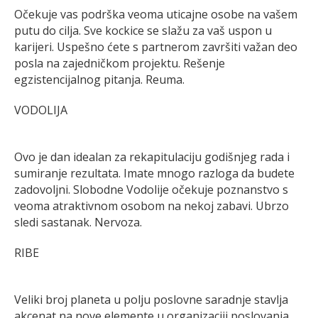
Očekuje vas podrška veoma uticajne osobe na vašem
putu do cilja. Sve kockice se slažu za vaš uspon u
karijeri. Uspešno ćete s partnerom završiti važan deo
posla na zajedničkom projektu. Rešenje
egzistencijalnog pitanja. Reuma.
VODOLIJA
Ovo je dan idealan za rekapitulaciju godišnjeg rada i
sumiranje rezultata. Imate mnogo razloga da budete
zadovoljni. Slobodne Vodolije očekuje poznanstvo s
veoma atraktivnom osobom na nekoj zabavi. Ubrzo
sledi sastanak. Nervoza.
RIBE
Veliki broj planeta u polju poslovne saradnje stavlja
akcenat na nove elemente u organizaciji poslovanja.