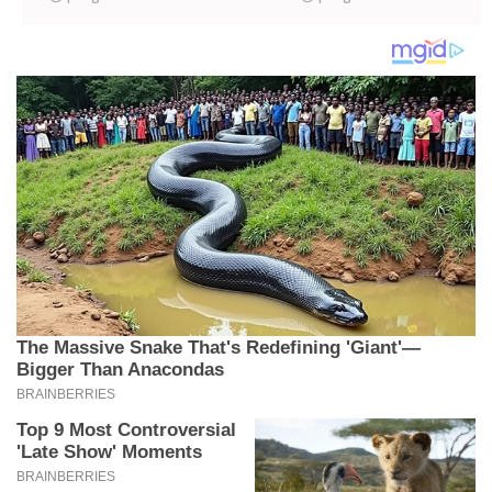
muče sa migrenom
iznenađenje