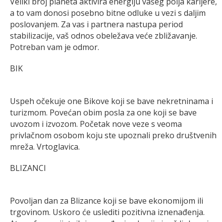
Veliki broj planeta aktivira energiju vašeg polja karijere,
a to vam donosi posebno bitne odluke u vezi s daljim
poslovanjem. Za vas i partnera nastupa period
stabilizacije, vaš odnos obeležava veće zbližavanje.
Potreban vam je odmor.
BIK
Uspeh očekuje one Bikove koji se bave nekretninama i
turizmom. Povećan obim posla za one koji se bave
uvozom i izvozom. Početak nove veze s veoma
privlačnom osobom koju ste upoznali preko društvenih
mreža. Vrtoglavica.
BLIZANCI
Povoljan dan za Blizance koji se bave ekonomijom ili
trgovinom. Uskoro će uslediti pozitivna iznenađenja.