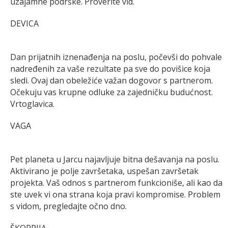
uzajamne podrške. Proverite vid.
DEVICA
Dan prijatnih iznenađenja na poslu, počevši do pohvale
nadređenih za vaše rezultate pa sve do povišice koja
sledi. Ovaj dan obeležiće važan dogovor s partnerom.
Očekuju vas krupne odluke za zajedničku budućnost.
Vrtoglavica.
VAGA
Pet planeta u Jarcu najavljuje bitna dešavanja na poslu.
Aktivirano je polje završetaka, uspešan završetak
projekta. Vaš odnos s partnerom funkcioniše, ali kao da
ste uvek vi ona strana koja pravi kompromise. Problem
s vidom, pregledajte očno dno.
ŠKORPIJA