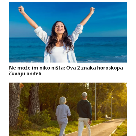
Ne može im niko ništa: Ova 2 znaka horoskopa
čuvaju anđeli