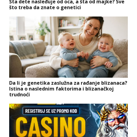
Šta dete nasleđuje od oca, a šta od majke? Sve
što treba da znate o genetici
Da li je genetika zaslužna za rađanje blizanaca?
Istina o naslednim faktorima i blizanačkoj
trudnoći