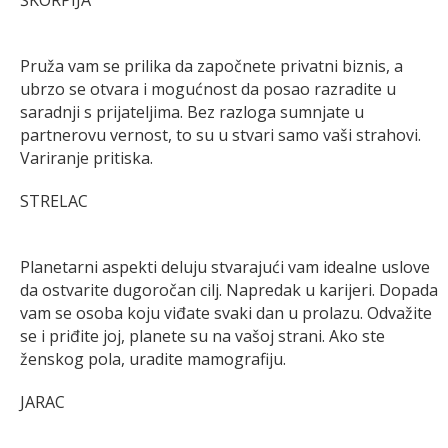
Pruža vam se prilika da započnete privatni biznis, a
ubrzo se otvara i mogućnost da posao razradite u
saradnji s prijateljima. Bez razloga sumnjate u
partnerovu vernost, to su u stvari samo vaši strahovi.
Variranje pritiska.
STRELAC
Planetarni aspekti deluju stvarajući vam idealne uslove
da ostvarite dugoročan cilj. Napredak u karijeri. Dopada
vam se osoba koju viđate svaki dan u prolazu. Odvažite
se i priđite joj, planete su na vašoj strani. Ako ste
ženskog pola, uradite mamografiju.
JARAC