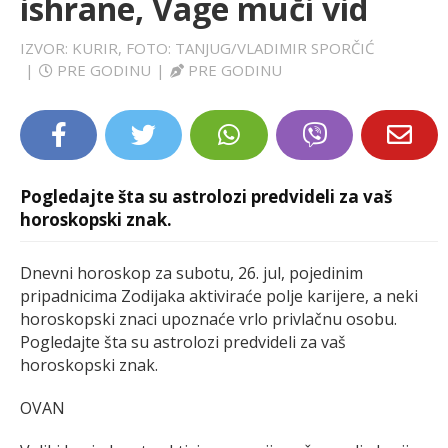
ishrane, Vage muči vid
LIFESTYLE
IZVOR: KURIR, FOTO: TANJUG/VLADIMIR SPORČIĆ
|
PRE GODINU
|
PRE GODINU
EXTRA
Pogledajte šta su astrolozi predvideli za vaš
horoskopski znak.
Dnevni horoskop za subotu, 26. jul, pojedinim
pripadnicima Zodijaka aktiviraće polje karijere, a neki
horoskopski znaci upoznaće vrlo privlačnu osobu.
Pogledajte šta su astrolozi predvideli za vaš
horoskopski znak.
OVAN