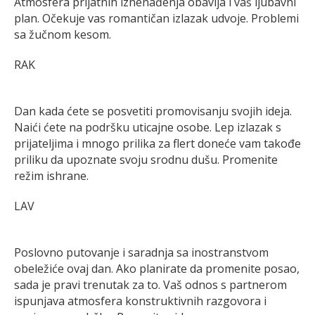
Atmosfera prijatnih iznenađenja obavija i vaš ljubavni
plan. Očekuje vas romantičan izlazak udvoje. Problemi
sa žučnom kesom.
RAK
Dan kada ćete se posvetiti promovisanju svojih ideja.
Naići ćete na podršku uticajne osobe. Lep izlazak s
prijateljima i mnogo prilika za flert doneće vam takođe
priliku da upoznate svoju srodnu dušu. Promenite
režim ishrane.
LAV
Poslovno putovanje i saradnja sa inostranstvom
obeležiće ovaj dan. Ako planirate da promenite posao,
sada je pravi trenutak za to. Vaš odnos s partnerom
ispunjava atmosfera konstruktivnih razgovora i