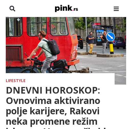
NASLOVNA
VESTI
ZADRUGA
SHOWBIZ
HRONIKA
LIFESTYLE
DNEVNI HOROSKOP:
FARMERI
Ovnovima aktivirano
polje karijere, Rakovi
TV
neka promene režim
SPORT