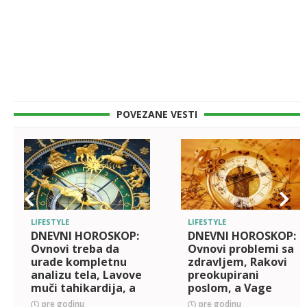
POVEZANE VESTI
LIFESTYLE
LIFESTYLE
DNEVNI HOROSKOP:
DNEVNI HOROSKOP:
Ovnovi treba da
Ovnovi problemi sa
urade kompletnu
zdravljem, Rakovi
analizu tela, Lavove
preokupirani
muči tahikardija, a
poslom, a Vage
Škorpije muku
čeka ljubavno
pre godinu
pre godinu