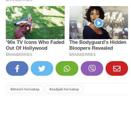
#
dnevni horoskop
#
zodijak horoskop