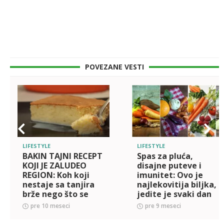
POVEZANE VESTI
LIFESTYLE
LIFESTYLE
BAKIN TAJNI RECEPT
Spas za pluća,
KOJI JE ZALUDEO
disajne puteve i
REGION: Koh koji
imunitet: Ovo je
nestaje sa tanjira
najlekovitija biljka,
brže nego što se
jedite je svaki dan
ispeče! Svi traže još!
pre 10 meseci
pre 9 meseci