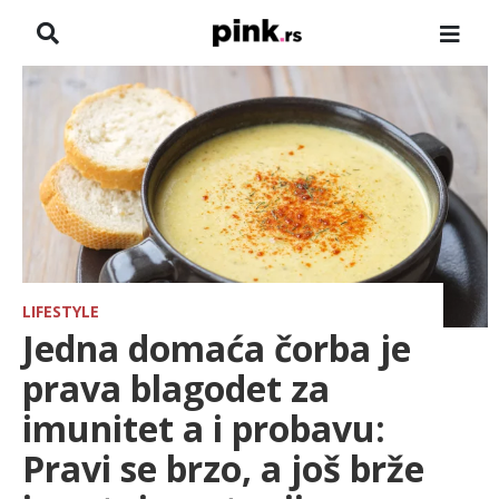
NASLOVNA
VESTI
ZADRUGA
SHOWBIZ
HRONIKA
LIFESTYLE
Jedna domaća čorba je
PINKOVE ZVEZDE
prava blagodet za
imunitet a i probavu:
TV
Pravi se brzo, a još brže
SPORT