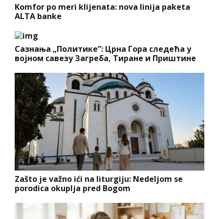
Komfor po meri klijenata: nova linija paketa
ALTA banke
Сазнања „Политике”: Црна Гора следећа у
војном савезу Загреба, Тиране и Приштине
Zašto je važno ići na liturgiju: Nedeljom se
porodica okuplja pred Bogom