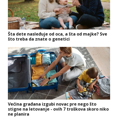
Šta dete nasleđuje od oca, a šta od majke? Sve
što treba da znate o genetici
Većina građana izgubi novac pre nego što
stigne na letovanje - ovih 7 troškova skoro niko
ne planira