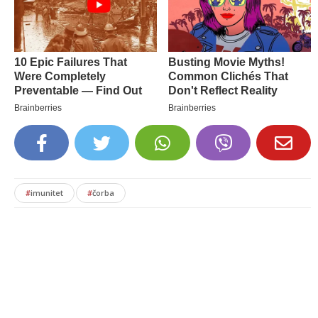
#
imunitet
#
čorba