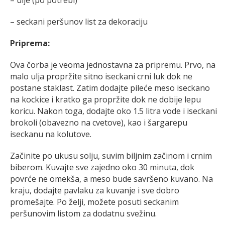
– seckani peršunov list za dekoraciju
Priprema:
Ova čorba je veoma jednostavna za pripremu. Prvo, na
malo ulja propržite sitno iseckani crni luk dok ne
postane staklast. Zatim dodajte pileće meso iseckano
na kockice i kratko ga propržite dok ne dobije lepu
koricu. Nakon toga, dodajte oko 1.5 litra vode i iseckani
brokoli (obavezno na cvetove), kao i šargarepu
iseckanu na kolutove.
Začinite po ukusu solju, suvim biljnim začinom i crnim
biberom. Kuvajte sve zajedno oko 30 minuta, dok
povrće ne omekša, a meso bude savršeno kuvano. Na
kraju, dodajte pavlaku za kuvanje i sve dobro
promešajte. Po želji, možete posuti seckanim
peršunovim listom za dodatnu svežinu.