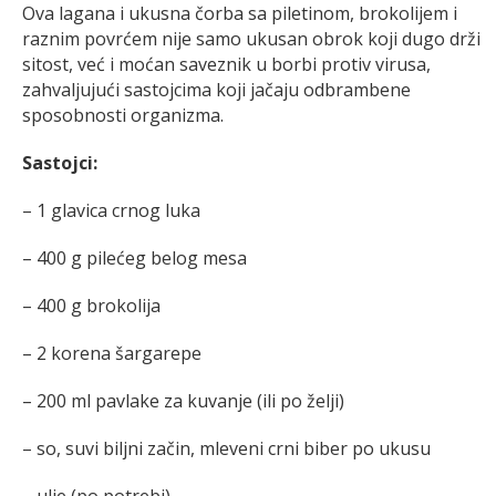
Ova lagana i ukusna čorba sa piletinom, brokolijem i
raznim povrćem nije samo ukusan obrok koji dugo drži
sitost, već i moćan saveznik u borbi protiv virusa,
zahvaljujući sastojcima koji jačaju odbrambene
sposobnosti organizma.
Sastojci:
– 1 glavica crnog luka
– 400 g pilećeg belog mesa
– 400 g brokolija
– 2 korena šargarepe
– 200 ml pavlake za kuvanje (ili po želji)
– so, suvi biljni začin, mleveni crni biber po ukusu
– ulje (po potrebi)