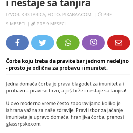
i nestaje sa tanjira
LIFESTYLE
IZVOR: KRSTARICA, FOTO: PIXABAY.COM
|
PRE
EXTRA
9 MESECI
|
PRE 9 MESECI
Čorba koju treba da pravite bar jednom nedeljno
- prosto je odlična za probavu i imunitet.
Jedna domaća čorba je prava blagodet za imunitet a i
probavu – pravi se brzo, a još brže i nestaje sa tanjira!
U ovo moderno vreme često zaboravljamo koliko je
ishrana važna za naše zdravlje. Pravi izbor za jačanje
imuniteta je upravo domaća, hranljiva čorba, prenosi
glassrpske.com.