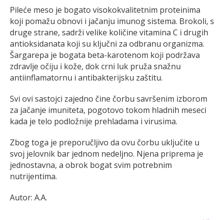
Pileće meso je bogato visokokvalitetnim proteinima
koji pomažu obnovi i jačanju imunog sistema. Brokoli, s
druge strane, sadrži velike količine vitamina C i drugih
antioksidanata koji su ključni za odbranu organizma.
Šargarepa je bogata beta-karotenom koji podržava
zdravlje očiju i kože, dok crni luk pruža snažnu
antiinflamatornu i antibakterijsku zaštitu.
Svi ovi sastojci zajedno čine čorbu savršenim izborom
za jačanje imuniteta, pogotovo tokom hladnih meseci
kada je telo podložnije prehladama i virusima.
Zbog toga je preporučljivo da ovu čorbu uključite u
svoj jelovnik bar jednom nedeljno. Njena priprema je
jednostavna, a obrok bogat svim potrebnim
nutrijentima.
Autor: A.A.