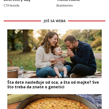
JOŠ SA WEBA
Šta dete nasleđuje od oca, a šta od majke? Sve
što treba da znate o genetici