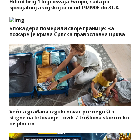
Hibrid broj 1 koji osvaja Evropu, sada po
specijalnoj akcijskoj ceni od 19.990€ do 31.8.
Блокадери померили своје границе: За
пожаре је крива Српска православна црква
Većina građana izgubi novac pre nego što
stigne na letovanje - ovih 7 troškova skoro niko
ne planira