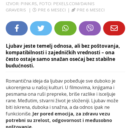
IZVOR: PINK.RS, FOTO: PEXELS.COM/DAINIS
LIFESTYLE
GRAVERIS
|
PRE 6 MESECI
|
PRE 6 MESECI
EXTRA
Ljubav jeste temelj odnosa, ali bez poštovanja,
kompatibilnosti i zajedničkih vrednosti – ona
često ostaje samo snažan osećaj bez stabilne
budućnosti.
Romantična ideja da ljubav pobeđuje sve duboko je
ukorenjena u našoj kulturi. U filmovima, knjigama i
pesmama ona ruši prepreke, briše razlike i isceljuje
rane. Međutim, stvarni život je složeniji. Ljubav može
biti iskrena, duboka i snažna, a da odnos ipak ne
funkcioniše.
Jer pored emocija, za zdravu vezu
potrebni su zrelost, odgovornost i međusobno
poštovanje.