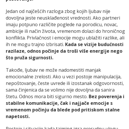
Jedan od najčešćih razloga zbog kojih ljubav nije
dovoljna jeste neusklađenost vrednosti. Ako partneri
imaju potpuno različite poglede na porodicu, novac,
ambicije ili način života, vremenom dolazi do hroničnog
konflikta. Privlačnost i emocije mogu ublažiti razlike, ali
ih ne mogu trajno izbrisati.
Kada se vizije budućnosti
razilaze, odnos počinje da troši više energije nego
što pruža sigurnosti.
Takođe, ljubav ne može nadomestiti manjak
emocionalne zrelosti. Ako u vezi postoje manipulacija,
nepoštovanje, česte uvrede ili izostanak odgovornosti,
sama činjenica da se volimo nije dovoljna da sanira
štetu. Odnos mora biti sigurno mesto.
Bez poverenja i
stabilne komunikacije, čak i najjače emocije s
vremenom počinju da blede pod pritiskom stalne
napetosti.
Postoje i situacije kada tajming igra presudnu ulogu.