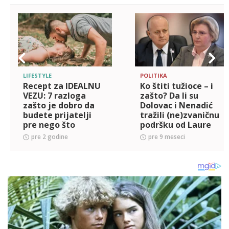
LIFESTYLE
POLITIKA
Recept za IDEALNU
Ko štiti tužioce – i
VEZU: 7 razloga
zašto? Da li su
zašto je dobro da
Dolovac i Nenadić
budete prijatelji
tražili (ne)zvaničnu
pre nego što
podršku od Laure
započnete ljubavnu
Koveši u vezi
pre 2 godine
pre 9 meseci
vezu
istrage pada
nadstrešnice u
Novom Sadu?