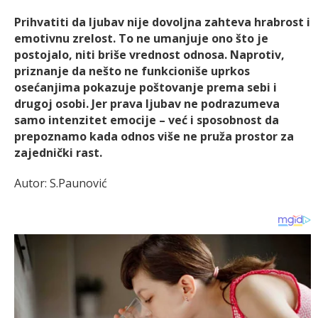
Prihvatiti da ljubav nije dovoljna zahteva hrabrost i
emotivnu zrelost. To ne umanjuje ono što je
postojalo, niti briše vrednost odnosa. Naprotiv,
priznanje da nešto ne funkcioniše uprkos
osećanjima pokazuje poštovanje prema sebi i
drugoj osobi. Jer prava ljubav ne podrazumeva
samo intenzitet emocije – već i sposobnost da
prepoznamo kada odnos više ne pruža prostor za
zajednički rast.
Autor: S.Paunović