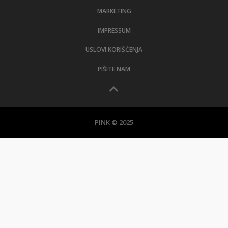
MARKETING
IMPRESSUM
USLOVI KORIŠĆENJA
PIŠITE NAM
PINK © 2025