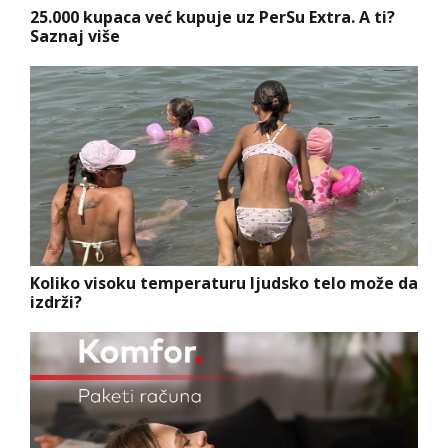
25.000 kupaca već kupuje uz PerSu Extra. A ti?
Saznaj više
Koliko visoku temperaturu ljudsko telo može da
izdrži?