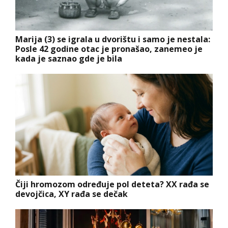
Marija (3) se igrala u dvorištu i samo je nestala:
Posle 42 godine otac je pronašao, zanemeo je
kada je saznao gde je bila
Čiji hromozom određuje pol deteta? XX rađa se
devojčica, XY rađa se dečak