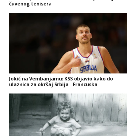
čuvenog tenisera
Jokić na Vembanjamu: KSS objavio kako do
ulaznica za okršaj Srbija - Francuska