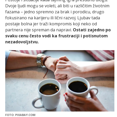
Dvoje ljudi mogu se voleti, ali biti u različitim životnim
fazama – jedno spremno za brak i porodicu, drugo
fokusirano na karijeru ili lični razvoj. Ljubav tada
postaje bolna jer traži kompromis koji neko od
partnera nije spreman da napravi.
Ostati zajedno po
svaku cenu često vodi ka frustraciji i potisnutom
nezadovoljstvu.
FOTO: PIXABAY.COM