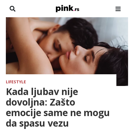
NASLOVNA
VESTI
ZADRUGA
SHOWBIZ
HRONIKA
LIFESTYLE
Kada ljubav nije
PINKOVE ZVEZDE
dovoljna: Zašto
emocije same ne mogu
TV
da spasu vezu
SPORT