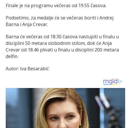
Finale je na programu večeras od 19.55 časova.
Podsetimo, za medalje će se večeras boriti i Andrej
Barna i Anja Crevar.
Barna će večeras od 18.30 časova nastupiti u finalu u
disciplini 50 metara slobodnim stilom, dok će Anja
Crevar od 18.46 plivati u finalu u disciplini 200 metara
delfin.
Autor: Iva Besarabić