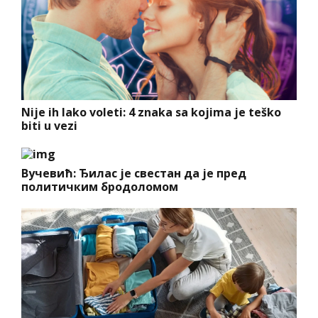
Nije ih lako voleti: 4 znaka sa kojima je teško
biti u vezi
Вучевић: Ђилас је свестан да је пред
политичким бродоломом