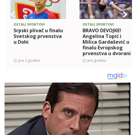
OSTALI SPORTOVI
OSTALI SPORTOVI
Srpski plivač u finalu
BRAVO DEVOJKE!
Svetskog prvenstva
Angelina Topić i
u Dohi
Milica Gardašević u
finalu Evropskog
prvenstva u dvorani
pre 2 godine
pre godinu