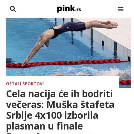
NASLOVNA
VESTI
ZADRUGA
SHOWBIZ
HRONIKA
OSTALI SPORTOVI
Cela nacija će ih bodriti
FARMERI
večeras: Muška štafeta
Srbije 4x100 izborila
TV
plasman u finale
SPORT