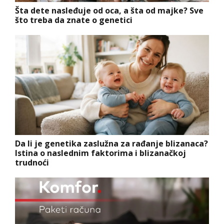
Šta dete nasleđuje od oca, a šta od majke? Sve
što treba da znate o genetici
Da li je genetika zaslužna za rađanje blizanaca?
Istina o naslednim faktorima i blizanačkoj
trudnoći