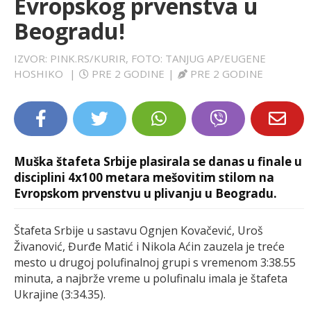
Evropskog prvenstva u
LIFESTYLE
Beogradu!
EXTRA
IZVOR: PINK.RS/KURIR, FOTO: TANJUG AP/EUGENE
HOSHIKO
|
PRE 2 GODINE
|
PRE 2 GODINE
Muška štafeta Srbije plasirala se danas u finale u
disciplini 4x100 metara mešovitim stilom na
Evropskom prvenstvu u plivanju u Beogradu.
Štafeta Srbije u sastavu Ognjen Kovačević, Uroš
Živanović, Đurđe Matić i Nikola Aćin zauzela je treće
mesto u drugoj polufinalnoj grupi s vremenom 3:38.55
minuta, a najbrže vreme u polufinalu imala je štafeta
Ukrajine (3:34.35).