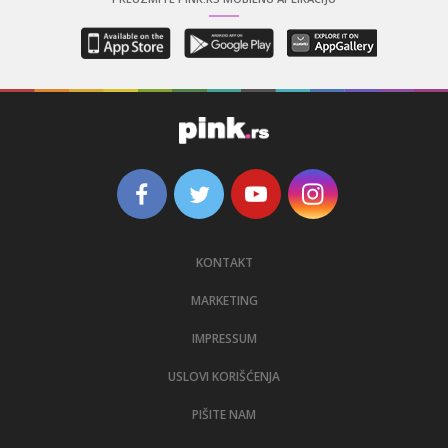
KONTAKT
MARKETING
IMPRESSUM
USLOVI KORIŠĆENJA
PIŠITE NAM