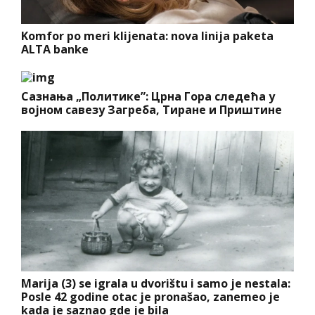
Komfor po meri klijenata: nova linija paketa
ALTA banke
Сазнања „Политике”: Црна Гора следећа у
војном савезу Загреба, Тиране и Приштине
Marija (3) se igrala u dvorištu i samo je nestala:
Posle 42 godine otac je pronašao, zanemeo je
kada je saznao gde je bila