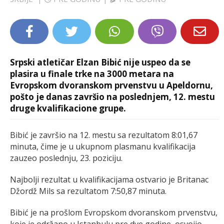
LIFESTYLE
EXTRA
Srpski atletičar Elzan Bibić nije uspeo da se
plasira u finale trke na 3000 metara na
Evropskom dvoranskom prvenstvu u Apeldornu,
pošto je danas završio na poslednjem, 12. mestu
druge kvalifikacione grupe.
Bibić je završio na 12. mestu sa rezultatom 8:01,67
minuta, čime je u ukupnom plasmanu kvalifikacija
zauzeo poslednju, 23. poziciju.
Najbolji rezultat u kvalifikacijama ostvario je Britanac
Džordž Mils sa rezultatom 7:50,87 minuta.
Bibić je na prošlom Evropskom dvoranskom prvenstvu,
koje je održano u Istanbulu pre dve godine, osvojio