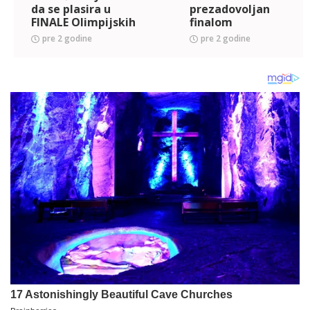
da se plasira u
prezadovoljan
FINALE Olimpijskih
finalom
igara!
pre 2 godine
pre 2 godine