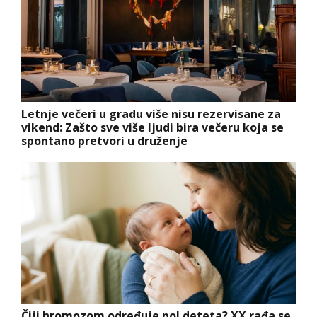
Letnje večeri u gradu više nisu rezervisane za
vikend: Zašto sve više ljudi bira večeru koja se
spontano pretvori u druženje
Čiji hromozom određuje pol deteta? XX rađa se