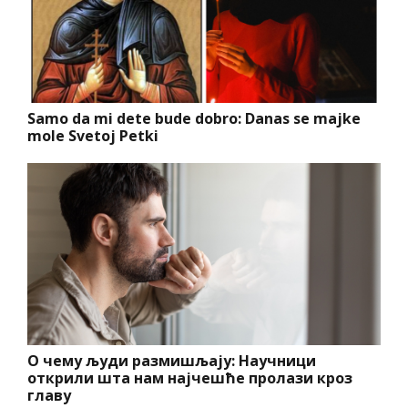
Samo da mi dete bude dobro: Danas se majke
mole Svetoj Petki
О чему људи размишљају: Научници
открили шта нам најчешће пролази кроз
главу