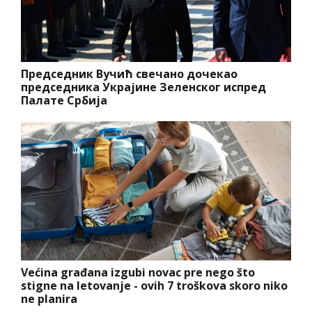
Председник Вучић свечано дочекао
председника Украјине Зеленског испред
Палате Србија
Većina građana izgubi novac pre nego što
stigne na letovanje - ovih 7 troškova skoro niko
ne planira