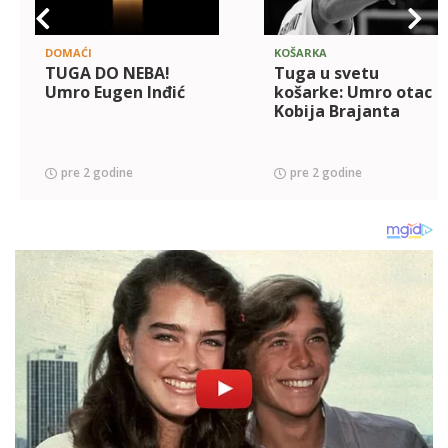
DOMAĆI
KOŠARKA
TUGA DO NEBA!
Tuga u svetu
Umro Eugen Inđić
košarke: Umro otac
Kobija Brajanta
pre 2 godine
pre 2 godine