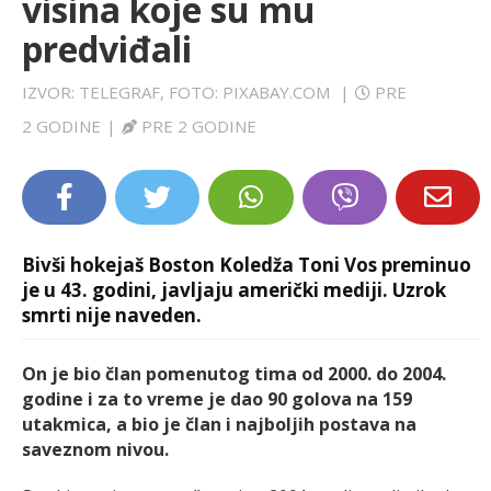
visina koje su mu
LIFESTYLE
predviđali
EXTRA
IZVOR: TELEGRAF, FOTO: PIXABAY.COM
|
PRE
2 GODINE
|
PRE 2 GODINE
Bivši hokejaš Boston Koledža Toni Vos preminuo
je u 43. godini, javljaju američki mediji. Uzrok
smrti nije naveden.
On je bio član pomenutog tima od 2000. do 2004.
godine i za to vreme je dao 90 golova na 159
utakmica, a bio je član i najboljih postava na
saveznom nivou.