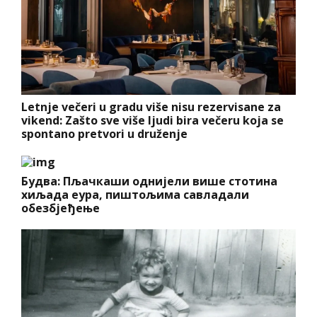
Letnje večeri u gradu više nisu rezervisane za
vikend: Zašto sve više ljudi bira večeru koja se
spontano pretvori u druženje
Будва: Пљачкаши однијели више стотина
хиљада еура, пиштољима савладали
обезбјеђење