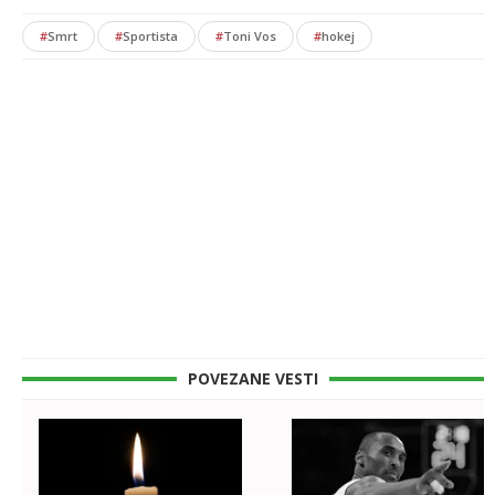
#
Smrt
#
Sportista
#
Toni Vos
#
hokej
POVEZANE VESTI