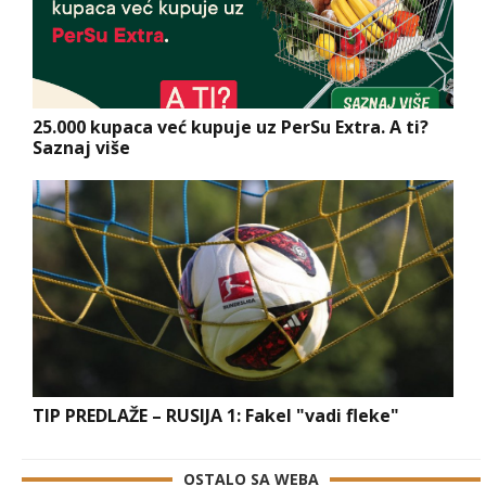
25.000 kupaca već kupuje uz PerSu Extra. A ti?
Saznaj više
TIP PREDLAŽE – RUSIJA 1: Fakel "vadi fleke"
OSTALO SA WEBA