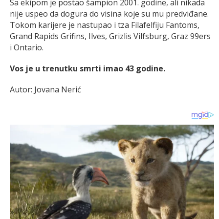
Sa ekipom je postao šampion 2001. godine, ali nikada
nije uspeo da dogura do visina koje su mu predviđane.
Tokom karijere je nastupao i tza Filafelfiju Fantoms,
Grand Rapids Grifins, Ilves, Grizlis Vilfsburg, Graz 99ers
i Ontario.
Vos je u trenutku smrti imao 43 godine.
Autor: Jovana Nerić