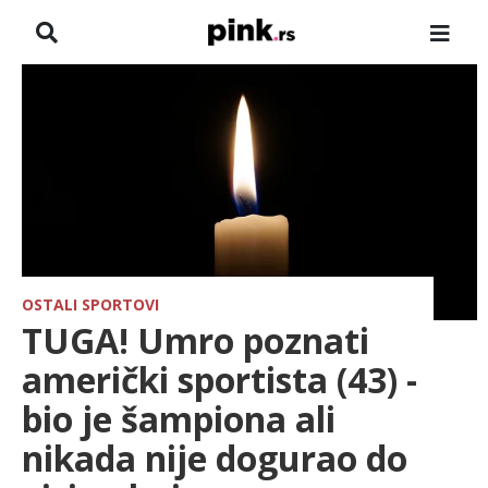
NASLOVNA
VESTI
ZADRUGA
SHOWBIZ
HRONIKA
OSTALI SPORTOVI
TUGA! Umro poznati
FARMERI
američki sportista (43) -
bio je šampiona ali
TV
nikada nije dogurao do
SPORT