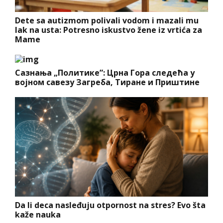
Dete sa autizmom polivali vodom i mazali mu
lak na usta: Potresno iskustvo žene iz vrtića za
Mame
Сазнања „Политике”: Црна Гора следећа у
војном савезу Загреба, Тиране и Приштине
Da li deca nasleđuju otpornost na stres? Evo šta
kaže nauka