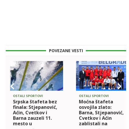
POVEZANE VESTI
OSTALI SPORTOVI
OSTALI SPORTOVI
Srpska štafeta bez
Moćna štafeta
finala: Stjepanović,
osvojila zlato:
Aćin, Cvetkov i
Barna, Stjepanović,
Barna zauzeli 11.
Cvetkov i Aćin
mesto u
zablistali na