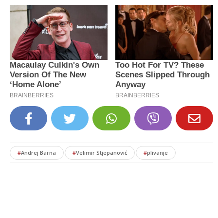
#
Andrej Barna
#
Velimir Stjepanović
#
plivanje