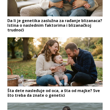
Da li je genetika zaslužna za rađanje blizanaca?
Istina o naslednim faktorima i blizanačkoj
trudnoći
Šta dete nasleđuje od oca, a šta od majke? Sve
što treba da znate o genetici