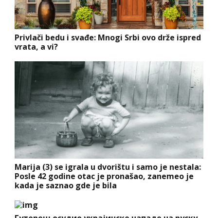
Privlači bedu i svađe: Mnogi Srbi ovo drže ispred
vrata, a vi?
Marija (3) se igrala u dvorištu i samo je nestala:
Posle 42 godine otac je pronašao, zanemeo je
kada je saznao gde je bila
Гутереш осудио украјинске нападе на руску