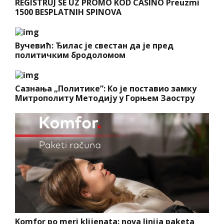
REGISTRUJ SE UZ PROMO KOD CASINO Preuzmi
1500 BESPLATNIH SPINOVA
Вучевић: Ђилас је свестан да је пред
политичким бродоломом
Сазнања „Политике”: Ко је поставио замку
Митрополиту Методију у Горњем Заостру
Komfor po meri klijenata: nova linija paketa