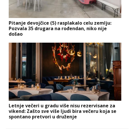
Pitanje devojčice (5) rasplakalo celu zemlju:
Pozvala 35 drugara na rođendan, niko nije
došao
Letnje večeri u gradu više nisu rezervisane za
vikend: Zašto sve više ljudi bira večeru koja se
spontano pretvori u druženje