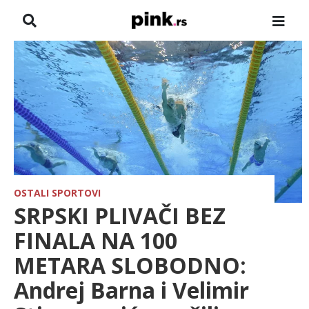
NASLOVNA
VESTI
ZADRUGA
SHOWBIZ
HRONIKA
OSTALI SPORTOVI
SRPSKI PLIVAČI BEZ
FARMERI
FINALA NA 100
METARA SLOBODNO:
TV
Andrej Barna i Velimir
SPORT