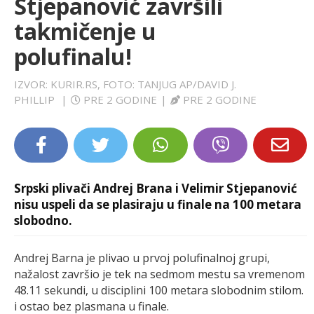
Stjepanović završili
LIFESTYLE
takmičenje u
polufinalu!
EXTRA
IZVOR: KURIR.RS, FOTO: TANJUG AP/DAVID J.
PHILLIP
|
PRE 2 GODINE
|
PRE 2 GODINE
Srpski plivači Andrej Brana i Velimir Stjepanović
nisu uspeli da se plasiraju u finale na 100 metara
slobodno.
Andrej Barna je plivao u prvoj polufinalnoj grupi,
nažalost završio je tek na sedmom mestu sa vremenom
48.11 sekundi, u disciplini 100 metara slobodnim stilom.
i ostao bez plasmana u finale.