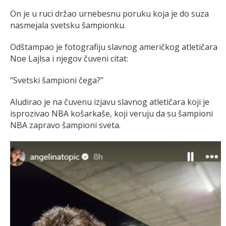
On je u ruci držao urnebesnu poruku koja je do suza
nasmejala svetsku šampionku.
Odštampao je fotografiju slavnog američkog atletičara
Noe Lajlsa i njegov čuveni citat:
"Svetski šampioni čega?"
Aludirao je na čuvenu izjavu slavnog atletičara koji je
isprozivao NBA košarkaše, koji veruju da su šampioni
NBA zapravo šampioni sveta.