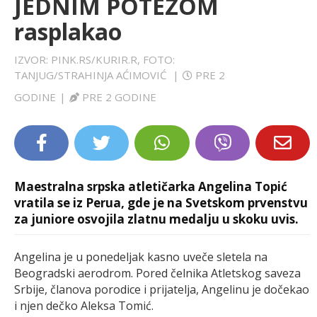
JEDNIM POTEZOM
LIFESTYLE
rasplakao
EXTRA
IZVOR: PINK.RS/KURIR.R, FOTO:
TANJUG/STRAHINJA AĆIMOVIĆ
|
PRE 2
GODINE
|
PRE 2 GODINE
Maestralna srpska atletičarka Angelina Topić
vratila se iz Perua, gde je na Svetskom prvenstvu
za juniore osvojila zlatnu medalju u skoku uvis.
Angelina je u ponedeljak kasno uveče sletela na
Beogradski aerodrom. Pored čelnika Atletskog saveza
Srbije, članova porodice i prijatelja, Angelinu je dočekao
i njen dečko Aleksa Tomić.