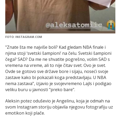
FOTO: INSTAGRAM.COM
"Znate šta me najviše boli? Kad gledam NBA finale i
njima stoji ‘svetski šampioni’ na čelu. Svetski šampioni
čega? SAD? Da me ne shvatite pogrešno, volim SAD s
vremena na vreme, ali to nije čitav svet. Ovo je svet.
Ovde se gotovo sve države bore i sijaju, noseći svoje
zastave kako bi pokazali koga predstavljaju. U NBA
nema zastava", izjavio je svojevremeno Lajls i podigao
veliku buru u javnosti "preko bare".
Aleksin potez oduševio je Angelinu, koja je odmah na
svom Instagram storiju objavila njegovu fotografiju uz
emotikon koji plače.