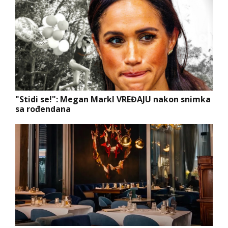
"Stidi se!": Megan Markl VREĐAJU nakon snimka
sa rođendana