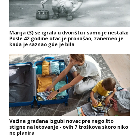
Marija (3) se igrala u dvorištu i samo je nestala:
Posle 42 godine otac je pronašao, zanemeo je
kada je saznao gde je bila
Većina građana izgubi novac pre nego što
stigne na letovanje - ovih 7 troškova skoro niko
ne planira