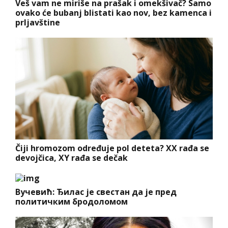
Veš vam ne miriše na prašak i omekšivač? Samo
ovako će bubanj blistati kao nov, bez kamenca i
prljavštine
Čiji hromozom određuje pol deteta? XX rađa se
devojčica, XY rađa se dečak
Вучевић: Ђилас је свестан да је пред
политичким бродоломом