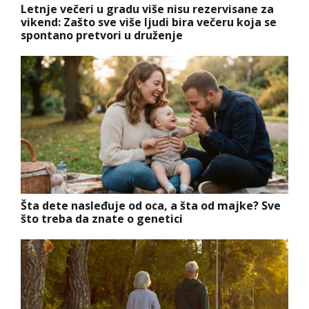
Letnje večeri u gradu više nisu rezervisane za
vikend: Zašto sve više ljudi bira večeru koja se
spontano pretvori u druženje
Šta dete nasleđuje od oca, a šta od majke? Sve
što treba da znate o genetici