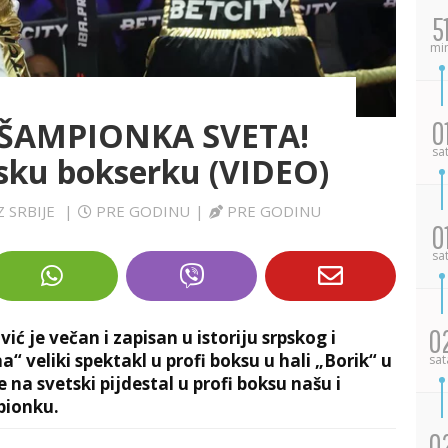
5
mi
 ŠAMPIONKA SVETA!
0
sa
psku bokserku (VIDEO)
Z SRBIJE
|
PRE GODINU
|
PRE GODINU
0
sa
0
ić je večan i zapisan u istoriju srpskog i
 veliki spektakl u profi boksu u hali „Borik“ u
sat
e na svetski pijdestal u profi boksu našu i
pionku.
0