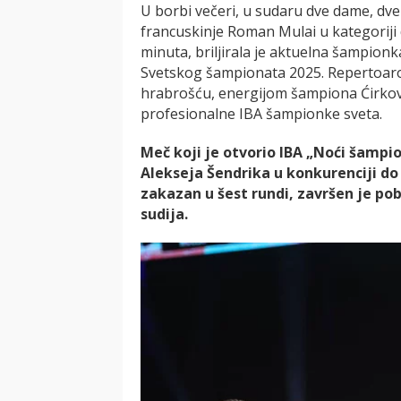
U borbi večeri, u sudaru dve dame, dv
francuskinje Roman Mulai u kategoriji 
minuta, briljirala je aktuelna šampion
Svetskog šampionata 2025. Repertoar
hrabrošću, energijom šampiona Ćirkovi
profesionalne IBA šampionke sveta.
Meč koji je otvorio IBA „Noći šampi
Alekseja Šendrika u konkurenciji do
zakazan u šest rundi, završen je 
sudija.