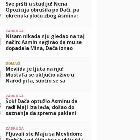
Sve pršti u studiju! Nena
1
Opozicija obrušila po Dači, pa
n
okrenula ploču zbog Asmina:
Svi su mi okrenuli leđa zbog
Maje (VIDEO)
ZADRUGA
Nisam nikada nju gledao na taj
1
način: Asmin negirao da mu se
t
dopadala Mina, Dača izneo
drugačiji stav! (VIDEO)
DOMAĆI
Mevlida je ljuta na nju!
1
Mustafa se uključio uživo u
t
Narod pita, suočio se sa
Dačom, pa otkrio u kakvom je
odnosu sa Majom! (VIDEO)
ZADRUGA
Šok! Dača optužio Asminu da
2
radi Maji iza leđa, došao do
a
saznanja da sprema pakleni
plan koji će je razbesneti:
Krišom si... (VIDEO)
ZADRUGA
Pljuvali ste Maju sa Mevlidom:
2
Podrška od Alibabe se uključila