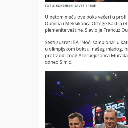
FOTO: BOKSERSKI SAVEZ SRBIJE
U petom meču ove boks večeri u profi ri
Oumiha i Meksikanca Ortege Kastra (8 r
plemenite veštine. Slavio je Francuz O
Šesti susret IBA “Noći šampiona” u ka
u olimpijskom boksu, našeg mladog, h
protiv odličnog Azerbejdžanca Murada A
odneo Simić.