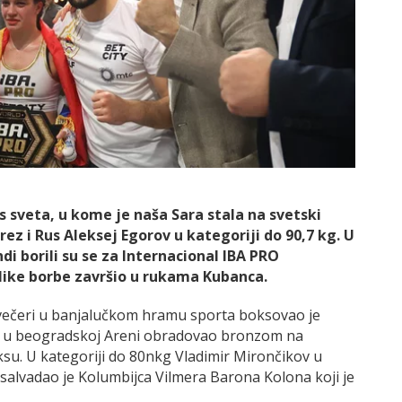
 sveta, u kome je naša Sara stala na svetski
rez i Rus Aleksej Egorov u kategoriji do 90,7 kg. U
di borili su se za Internacional IBA PRO
elike borbe završio u rukama Kubanca.
s večeri u banjalučkom hramu sporta boksovao je
21. u beogradskoj Areni obradovao bronzom na
u. U kategoriji do 80nkg Vladimir Mirončikov u
 salvadao je Kolumbijca Vilmera Barona Kolona koji je