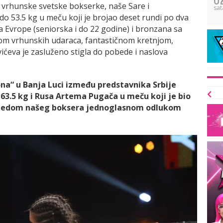
e vrhunske svetske bokserke, naše Sare i
sat
do 53.5 kg u meču koji je brojao deset rundi po dva
ka Evrope (seniorska i do 22 godine) i bronzana sa
om vrhunskih udaraca, fantastičnom kretnjom,
ćeva je zasluženo stigla do pobede i naslova
ona“ u Banja Luci između predstavnika Srbije
 63.5 kg i Rusa Artema Pugača u meču koji je bio
pobedom našeg boksera jednoglasnom odlukom