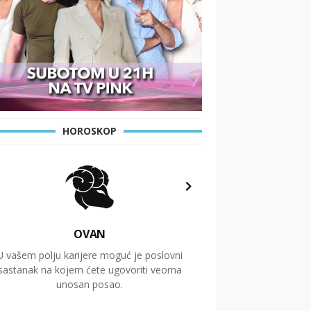
HOROSKOP
OVAN
U vašem polju karijere moguć je poslovni
Putovanja i čitav niz
sastanak na kojem ćete ugovoriti veoma
glavnu temu ovog 
unosan posao.
temelje dugoro