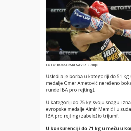
FOTO: BOKSERSKI SAVEZ SRBIJE
Usledila je borba u kategoriji do 51 kg
medalje Omer Ametović nerešeno boks
runde IBA pro rejting).
U kategoriji do 75 kg svoju snagu i zn
evropske medalje Almir Memić i u su
IBA pro rejting) zabeležio trijumf.
U konkurenciji do 71 kg u meču u k