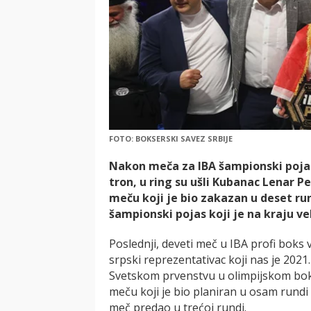
FOTO: BOKSERSKI SAVEZ SRBIJE
Nakon meča za IBA šampionski pojas
tron, u ring su ušli Kubanac Lenar Pe
meču koji je bio zakazan u deset run
šampionski pojas koji je na kraju v
Poslednji, deveti meč u IBA profi bok
srpski reprezentativac koji nas je 20
Svetskom prvenstvu u olimpijskom boks
meču koji je bio planiran u osam rundi
meč predao u trećoj rundi.