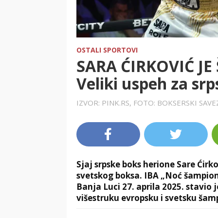
OSTALI SPORTOVI
SARA ĆIRKOVIĆ JE
Veliki uspeh za sr
IZVOR: PINK.RS, FOTO: BOKSERSKI SAVE
Sjaj srpske boks herione Sare Ćirkov
svetskog boksa. IBA „Noć šampiona“
Banja Luci 27. aprila 2025. stavio j
višestruku evropsku i svetsku šam