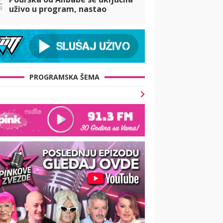
a
uživo u program, nastao
totalni fijasko! (VIDEO)
PROGRAMSKA ŠEMA