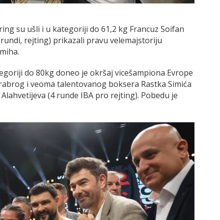
ng su ušli i u kategoriji do 61,2 kg Francuz Soifan
undi, rejting) prikazali pravu velemajstoriju
umiha.
tegoriji do 80kg doneo je okršaj vicešampiona Evrope
rabrog i veoma talentovanog boksera Rastka Simića
lahvetijeva (4 runde IBA pro rejting). Pobedu je