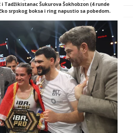
ć i Tadžikistanac Šukurova Šokhobzon (4 runde
 dečko srpskog boksa i ring napustio sa pobedom.