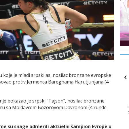
 u koje je mladi srpski as, nosilac bronzane evropske
ovao protiv Jermenca Bareghama Harutjunjana (4
anje pokazao je srpski “Tajson”, nosilac bronzane
daru sa Moldavcem Bozorovom Davronom (4 runde
ome su snage odmerili aktuelni šampion Evrope u