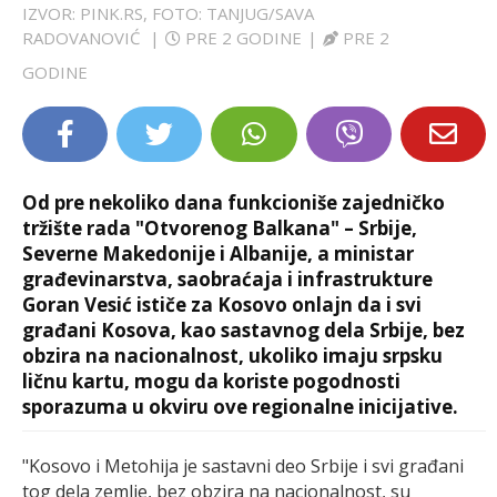
IZVOR: PINK.RS, FOTO: TANJUG/SAVA
LIFESTYLE
RADOVANOVIĆ
|
PRE 2 GODINE
|
PRE 2
GODINE
EXTRA
Od pre nekoliko dana funkcioniše zajedničko
tržište rada "Otvorenog Balkana" – Srbije,
Severne Makedonije i Albanije, a ministar
građevinarstva, saobraćaja i infrastrukture
Goran Vesić ističe za Kosovo onlajn da i svi
građani Kosova, kao sastavnog dela Srbije, bez
obzira na nacionalnost, ukoliko imaju srpsku
ličnu kartu, mogu da koriste pogodnosti
sporazuma u okviru ove regionalne inicijative.
"Kosovo i Metohija je sastavni deo Srbije i svi građani
tog dela zemlje, bez obzira na nacionalnost, su