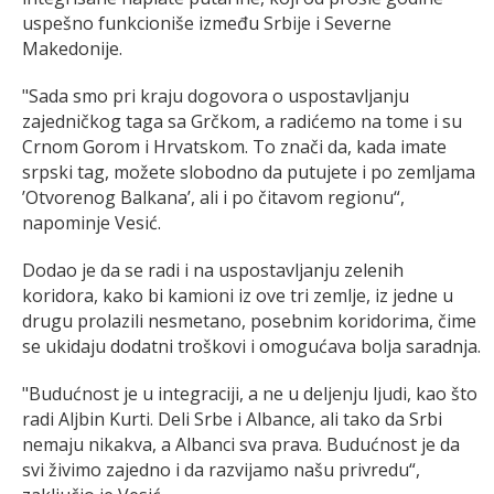
uspešno funkcioniše između Srbije i Severne
Makedonije.
"Sada smo pri kraju dogovora o uspostavljanju
zajedničkog taga sa Grčkom, a radićemo na tome i su
Crnom Gorom i Hrvatskom. To znači da, kada imate
srpski tag, možete slobodno da putujete i po zemljama
’Otvorenog Balkana’, ali i po čitavom regionu“,
napominje Vesić.
Dodao je da se radi i na uspostavljanju zelenih
koridora, kako bi kamioni iz ove tri zemlje, iz jedne u
drugu prolazili nesmetano, posebnim koridorima, čime
se ukidaju dodatni troškovi i omogućava bolja saradnja.
"Budućnost je u integraciji, a ne u deljenju ljudi, kao što
radi Aljbin Kurti. Deli Srbe i Albance, ali tako da Srbi
nemaju nikakva, a Albanci sva prava. Budućnost je da
svi živimo zajedno i da razvijamo našu privredu“,