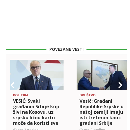
POVEZANE VESTI
POLITIKA
DRUŠTVO
VESIĆ: Svaki
Vesić: Građani
građanin Srbije koji
Republike Srpske u
živi na Kosovu, uz
našoj zemlji imaju
srpsku ličnu kartu
isti tretman kao i
može da koristi sve
građani Srbije
prednosti
pre 2 godine
pre 2 godine