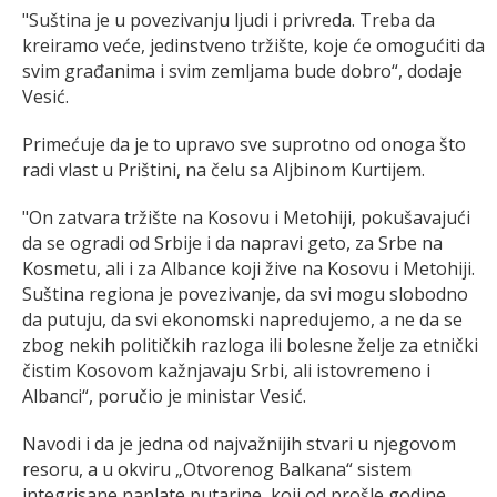
"Suština je u povezivanju ljudi i privreda. Treba da
kreiramo veće, jedinstveno tržište, koje će omogućiti da
svim građanima i svim zemljama bude dobro“, dodaje
Vesić.
Primećuje da je to upravo sve suprotno od onoga što
radi vlast u Prištini, na čelu sa Aljbinom Kurtijem.
"On zatvara tržište na Kosovu i Metohiji, pokušavajući
da se ogradi od Srbije i da napravi geto, za Srbe na
Kosmetu, ali i za Albance koji žive na Kosovu i Metohiji.
Suština regiona je povezivanje, da svi mogu slobodno
da putuju, da svi ekonomski napredujemo, a ne da se
zbog nekih političkih razloga ili bolesne želje za etnički
čistim Kosovom kažnjavaju Srbi, ali istovremeno i
Albanci“, poručio je ministar Vesić.
Navodi i da je jedna od najvažnijih stvari u njegovom
resoru, a u okviru „Otvorenog Balkana“ sistem
integrisane naplate putarine, koji od prošle godine