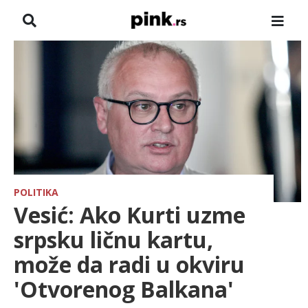
NASLOVNA
VESTI
ZADRUGA
SHOWBIZ
HRONIKA
POLITIKA
Vesić: Ako Kurti uzme
FARMERI
srpsku ličnu kartu,
može da radi u okviru
TV
'Otvorenog Balkana'
SPORT