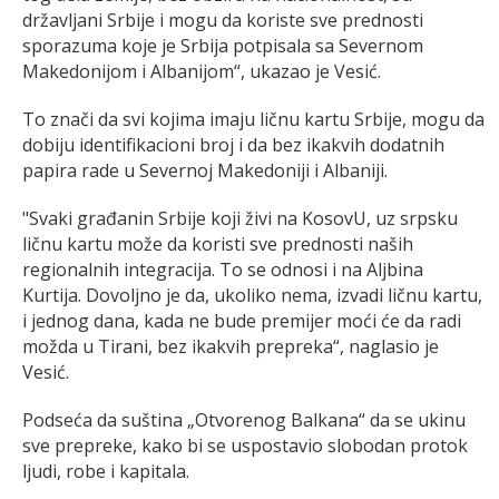
državljani Srbije i mogu da koriste sve prednosti
sporazuma koje je Srbija potpisala sa Severnom
Makedonijom i Albanijom“, ukazao je Vesić.
To znači da svi kojima imaju ličnu kartu Srbije, mogu da
dobiju identifikacioni broj i da bez ikakvih dodatnih
papira rade u Severnoj Makedoniji i Albaniji.
"Svaki građanin Srbije koji živi na KosovU, uz srpsku
ličnu kartu može da koristi sve prednosti naših
regionalnih integracija. To se odnosi i na Aljbina
Kurtija. Dovoljno je da, ukoliko nema, izvadi ličnu kartu,
i jednog dana, kada ne bude premijer moći će da radi
možda u Tirani, bez ikakvih prepreka“, naglasio je
Vesić.
Podseća da suština „Otvorenog Balkana“ da se ukinu
sve prepreke, kako bi se uspostavio slobodan protok
ljudi, robe i kapitala.