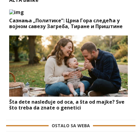
Сазнања „Политике”: Црна Гора следећа у
војном савезу Загреба, Тиране и Приштине
Šta dete nasleđuje od oca, a šta od majke? Sve
što treba da znate o genetici
OSTALO SA WEBA