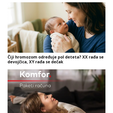
Čiji hromozom određuje pol deteta? XX rađa se
devojčica, XY rađa se dečak