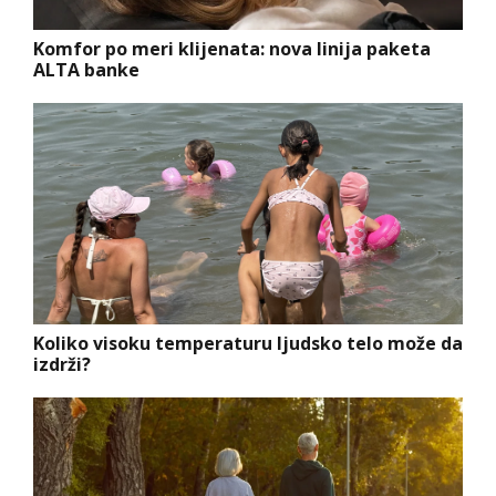
Komfor po meri klijenata: nova linija paketa
ALTA banke
Koliko visoku temperaturu ljudsko telo može da
izdrži?