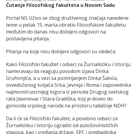
Ćutanje Filozofskog fakulteta u Novom Sadu
Portal NS Uživo se zbog društvenog značaja navedene
teme u petak 15. marta obratio Filozofskom fakultetu
međutim do danas nisu dobijeni odgovori na
postavljena pitanja.
Pitanja na koje nisu dobijeni odgovori su sledeća:
Kako Filozofski fakultet i odseci za Žurnalistiku i Istoriju
nameravaju da reaguju povodom izjava Dinka
Gruhonjića, a u vezi sa pominjanjem Dinka Šakića,
osvedočenog koljača Srba, Jevreja i Roma i zapovednika
najmonstruoznijeg logora iz perioda Drugog svetskog
rata Jasenovac i Stara Gradiška, koji je doveo do
genocida srpskog naroda na prostoru tadašnje NDH?
Da li će se Filozofski fakultet, a posebno odseci za
Žurnalistiku i Istoriju ograditi od autošovinističkih
stavova, kao i vređanja države, SPC i predsednika