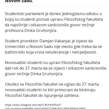
Novom Sadu.
Studentski parlament je doneo jednoglasnu odluku u
kojoj su studenti pozvali upravu Filozofskog fakulteta
da najoštrije i otkazom sankcioniše govor mržnje
profesora Dinka Gruhonjića.
Student prorektor Damjan Vakanjac je izjavio da
Univerzitet u Novom Sadu nije mesto gde treba da se
baštini bilo koja vrsta netolerancije i netrpeljivosti.
Novosadski studenti su upravi Filozofskog fakulteta
dali rok do 27. marta da se izjasni i otkazom sankcioniše
govor mržnje Dinka Gruhonjića.
Ukoliko se Filozofski fakultet ne oglasi do 27. marta
novosadski studenti će biti primorani da blokiraju
Filozofski fakultet do ispunjenja zahteva.
https://www.instagram.com/reel/C403H6YtRUo/?
utm_source=ig_embed&ig_rid=d2dab413-79b8-47a1-9f44-d9f4ada2b9b7