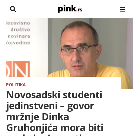
NASLOVNA
VESTI
ZADRUGA
SHOWBIZ
HRONIKA
POLITIKA
Novosadski studenti
FARMERI
jedinstveni – govor
mržnje Dinka
TV
Gruhonjića mora biti
SPORT