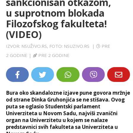
sankcionisan otkazom,
LIFESTYLE
u suprotnom blokada
Filozofskog fakulteta!
EXTRA
(VIDEO)
IZVOR: NSUŽIVO.RS, FOTO: NSUZIVO.RS
|
PRE
2 GODINE
|
PRE 2 GODINE
Bura oko skandalozne izjave pune govora mržnje
od strane Dinka Gruhonjića se ne stišava. Ovog
puta se oglasio Studentski parlament
Univerziteta u Novom Sadu, najviši zvanični
organ na Univerzitetu u kojem se nalaze
predstavnici svih fakulteta sa Univerziteta u