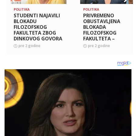
POLITIKA
POLITIKA
STUDENTI NAJAVILI
PRIVREMENO
BLOKADU
OBUSTAVLJENA
FILOZOFSKOG
BLOKADA
FAKULTETA ZBOG
FILOZOFSKOG
DINKOVOG GOVORA
FAKULTETA –
MRŽNJE (VIDEO)
REKTOR
pre 2 godine
pre 2 godine
NOVOSADSKOG
UNIVERZITETA
OSUDIO GOVOR
MRŽNJE DINKA
GRUHONJIĆA (FOTO)