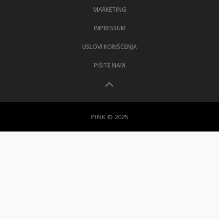
MARKETING
IMPRESSUM
USLOVI KORIŠĆENJA
PIŠITE NAM
PINK © 2025