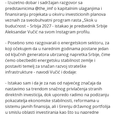
- Izuzetno dobar i sadržajan razgovor sa
predstavnicima @the_imf o kapitalnim ulaganjima i
finansiranju projekata u okviru investicionih planova
veznaih za sveobuhvatni program rasta „Skok u
budućnost – Srbija 2027 - istakao je predsednik Srbije
Aleksandar Vučić na svom Instagram profilu.
- Posebno smo razgovarali o energetskom sektoru, za
koji očekujem da u narednim godinama postane jedan
od ključnih generatora ubrzanog napretka Srbije, čime
ćemo obezbediti energetsku stabilnost zemlje i
postaviti temelj za snažan razvoj strateške
infrastrukture - navodi Vučić i dodaje:
- Istakao sam i da je za nas od najvećeg značaja da
nastavimo sa trendom snažnog privlačenja stranih
direktnih investicija, dok uporedo radimo na podizanju
pokazatelja ekonomske stabilnosti, reformama u
sistemu javnih finansija, ali i širenju državnog portfolija
u smislu oblasti investiranja kao što su napredne