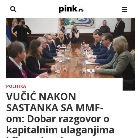
NASLOVNA
VESTI
ZADRUGA
SHOWBIZ
HRONIKA
POLITIKA
VUČIĆ NAKON
FARMERI
SASTANKA SA MMF-
om: Dobar razgovor o
TV
kapitalnim ulaganjima
SPORT