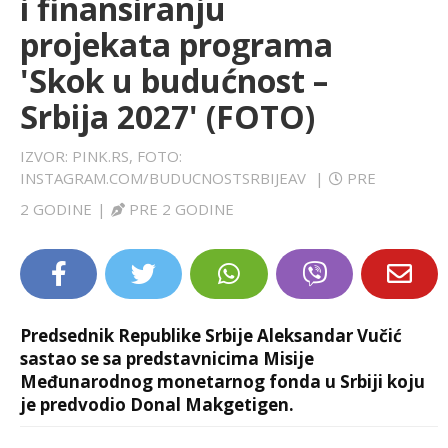
i finansiranju
LIFESTYLE
projekata programa
'Skok u budućnost –
EXTRA
Srbija 2027' (FOTO)
IZVOR: PINK.RS, FOTO:
INSTAGRAM.COM/BUDUCNOSTSRBIJEAV
|
PRE
2 GODINE
|
PRE 2 GODINE
Predsednik Republike Srbije Aleksandar Vučić
sastao se sa predstavnicima Misije
Međunarodnog monetarnog fonda u Srbiji koju
je predvodio Donal Makgetigen.