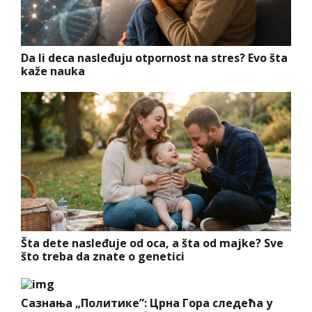
Da li deca nasleđuju otpornost na stres? Evo šta
kaže nauka
Šta dete nasleđuje od oca, a šta od majke? Sve
što treba da znate o genetici
Сазнања „Политике”: Црна Гора следећа у