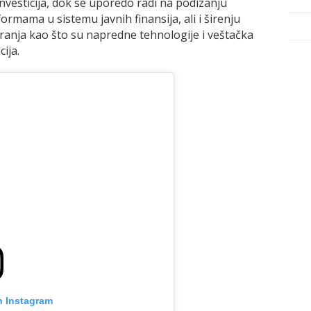
nvesticija, dok se uporedo radi na podizanju
rmama u sistemu javnih finansija, ali i širenju
iranja kao što su napredne tehnologije i veštačka
cija.
n Instagram