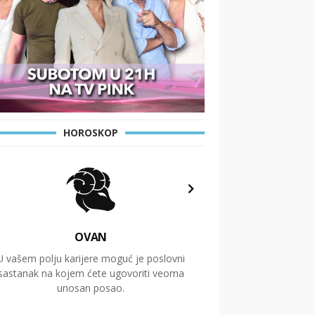
HOROSKOP
OVAN
U vašem polju karijere moguć je poslovni
Putovanja i čitav niz
sastanak na kojem ćete ugovoriti veoma
glavnu temu ovog 
unosan posao.
temelje dugoro