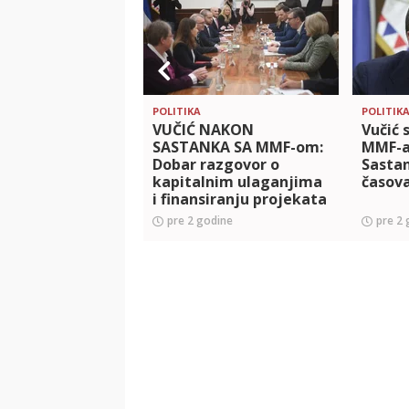
POLITIKA
POLITIK
VUČIĆ NAKON
Vučić 
SASTANKA SA MMF-om:
MMF-a 
Dobar razgovor o
Sasta
kapitalnim ulaganjima
časov
i finansiranju projekata
programa 'Skok u
pre 2 godine
pre 2 
budućnost – Srbija 2027'
(FOTO)