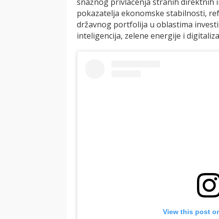
snažnog privlačenja stranih direktnih i
pokazatelja ekonomske stabilnosti, refo
državnog portfolija u oblastima invest
inteligencija, zelene energije i digitaliza
View this post o