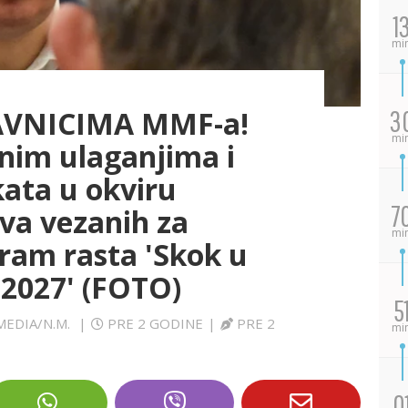
1
mi
AVNICIMA MMF-a!
3
mi
nim ulaganjima i
kata u okviru
7
ova vezanih za
mi
ram rasta 'Skok u
 2027' (FOTO)
5
MEDIA/N.M.
|
PRE 2 GODINE
|
PRE 2
mi
0