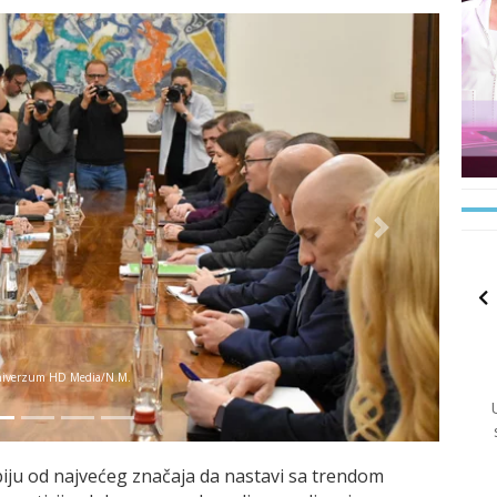
Next
iverzum HD Media/N.M.
rbiju od najvećeg značaja da nastavi sa trendom