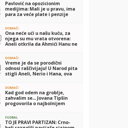
Pavlović na opozicionim
3
medijima: Mali je u pravu, ima
n
para za veće plate i penzije
DOMAĆI
Ona neće ući u našu kuću, za
0
njega su mu vrata otvorena:
n
Aneli otkrila da Ahmići Hanu ne
žele očima da vide, Nerio
otkrio da se nije čuo sa
DOMAĆI
majkom! (V
Vreme je da se porodični
0
odnosi raščivijaju! U Narod pita
n
stigli Aneli, Nerio i Hana, ova
noć OBEĆAVA!
DOMAĆI
Kad god odem na groblje,
1
zahvalim se... Jovana Tipšin
n
progovorila o najbolnijem
trenutku u životu: Tu traumu
želim da izbrišem
FUDBAL
TO JE PRAVI PARTIZAN: Crno-
1
beli razgalili navijače sjajnom