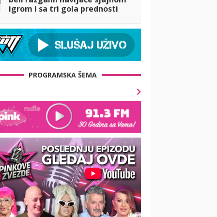
t
igrom i sa tri gola prednosti
idu u Kazahstan
PROGRAMSKA ŠEMA