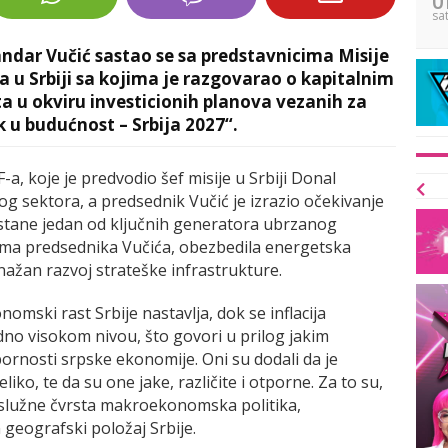
sa
andar Vučić sastao se sa predstavnicima Misije
 Srbiji sa kojima je razgovarao o kapitalnim
a u okviru investicionih planova vezanih za
u budućnost – Srbija 2027“.
 koje je predvodio šef misije u Srbiji Donal
og sektora, a predsednik Vučić je izrazio očekivanje
stane jedan od ključnih generatora ubrzanog
čima predsednika Vučića, obezbedila energetska
snažan razvoj strateške infrastrukture.
omski rast Srbije nastavlja, dok se inflacija
dno visokom nivou, što govori u prilog jakim
nosti srpske ekonomije. Oni su dodali da je
eliko, te da su one jake, različite i otporne. Za to su,
služne čvrsta makroekonomska politika,
geografski položaj Srbije.