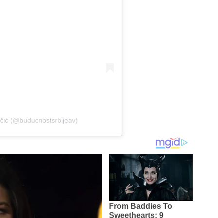
čić (@buducnostsrbijeav)