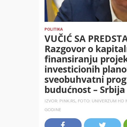
POLITIKA
VUČIĆ SA PREDST
Razgovor o kapital
finansiranju proje
investicionih plan
sveobuhvatni prog
budućnost – Srbija
IZVOR: PINK.RS, FOTO: UNIVERZUM HD 
GODINE