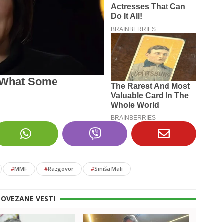
#
MMF
#
Razgovor
#
Siniša Mali
POVEZANE VESTI