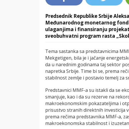
Predsednik Republike Srbije Aleks
Međunarodnog monetarnog fonda u
ulaganjima i finansiranju projekat
sveobuhvatni program rasta „Skok 
Tema sastanka sa predstavnicima MMF-a,
Mekgetigen, bila je i jačanje energetsk
da u narednim godinama taj sektor po
napretka Srbije. Time bi se, prema re
stabilnost zemlje i postavio temelj za 
Predstavnici MMF-a su istakli da se ekon
smanjuje, kao i da su rezerve na rekor
makroekonomskim pokazateljima i otpor
prisustvo stranih direktnih investicija v
prema rečima predstavnika MMF-a, za
makroekonomska stabilnost i izuzetan 