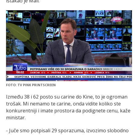
istakao je Mali.
FOTO: TV PINK PRINTSCREEN
Između 38 i 62 posto su carine do Kine, to je ogroman
trošak. Mi nemamo te carine, onda vidite koliko ste
konkurentniji i imate prostora da podignete cenu, kaže
ministar.
- Juče smo potpisali 29 sporazuma, izvozimo slobodno