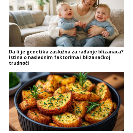
Da li je genetika zaslužna za rađanje blizanaca?
Istina o naslednim faktorima i blizanačkoj
trudnoći