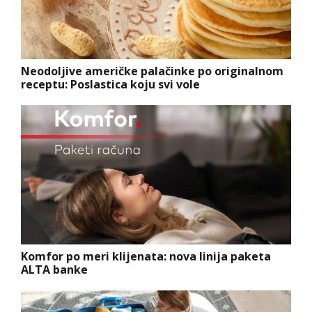
Neodoljive američke palačinke po originalnom
receptu: Poslastica koju svi vole
Komfor po meri klijenata: nova linija paketa
ALTA banke