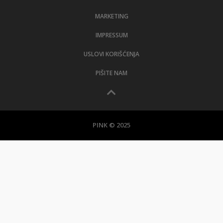
MARKETING
IMPRESSUM
USLOVI KORIŠĆENJA
PIŠITE NAM
PINK © 2025