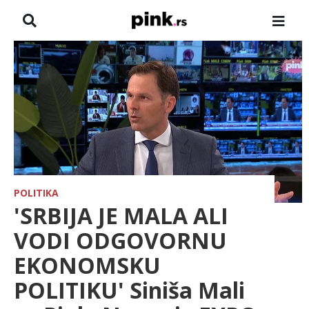
NASLOVNA
VESTI
ZADRUGA
SHOWBIZ
HRONIKA
POLITIKA
'SRBIJA JE MALA ALI
FARMERI
VODI ODGOVORNU
EKONOMSKU
TV
POLITIKU' Siniša Mali
SPORT