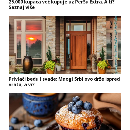
25.000 kupaca već kupuje uz PerSu Extra. A ti?
Saznaj više
Privlači bedu i svađe: Mnogi Srbi ovo drže ispred
vrata, a vi?