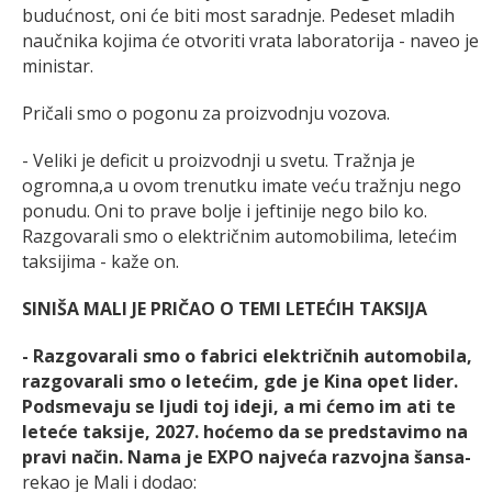
budućnost, oni će biti most saradnje. Pedeset mladih
naučnika kojima će otvoriti vrata laboratorija - naveo je
ministar.
Pričali smo o pogonu za proizvodnju vozova.
- Veliki je deficit u proizvodnji u svetu. Tražnja je
ogromna,a u ovom trenutku imate veću tražnju nego
ponudu. Oni to prave bolje i jeftinije nego bilo ko.
Razgovarali smo o električnim automobilima, letećim
taksijima - kaže on.
SINIŠA MALI JE PRIČAO O TEMI LETEĆIH TAKSIJA
- Razgovarali smo o fabrici električnih automobila,
razgovarali smo o letećim, gde je Kina opet lider.
Podsmevaju se ljudi toj ideji, a mi ćemo im ati te
leteće taksije, 2027. hoćemo da se predstavimo na
pravi način. Nama je EXPO najveća razvojna šansa-
rekao je Mali i dodao: