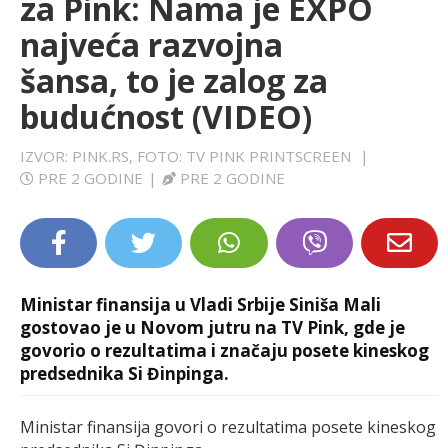
za Pink: Nama je EXPO
LIFESTYLE
najveća razvojna
šansa, to je zalog za
EXTRA
budućnost (VIDEO)
IZVOR: PINK.RS, FOTO: TV PINK PRINTSCREEN
|
PRE 2 GODINE
|
PRE 2 GODINE
Ministar finansija u Vladi Srbije Siniša Mali
gostovao je u Novom jutru na TV Pink, gde je
govorio o rezultatima i značaju posete kineskog
predsednika Si Đinpinga.
Ministar finansija govori o rezultatima posete kineskog