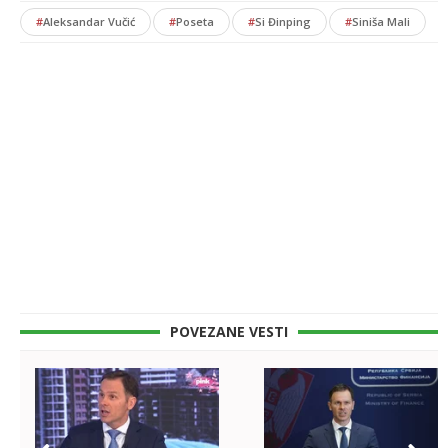
#
Aleksandar Vučić
#
Poseta
#
Si Đinping
#
Siniša Mali
POVEZANE VESTI