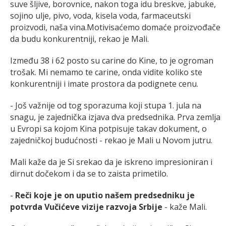
suve šljive, borovnice, nakon toga idu breskve, jabuke,
sojino ulje, pivo, voda, kisela voda, farmaceutski
proizvodi, naša vina.Motivisaćemo domaće proizvođače
da budu konkurentniji, rekao je Mali.
Između 38 i 62 posto su carine do Kine, to je ogroman
trošak. Mi nemamo te carine, onda vidite koliko ste
konkurentniji i imate prostora da podignete cenu.
- Još važnije od tog sporazuma koji stupa 1. jula na
snagu, je zajednička izjava dva predsednika. Prva zemlja
u Evropi sa kojom Kina potpisuje takav dokument, o
zajedničkoj budućnosti - rekao je Mali u Novom jutru.
Mali kaže da je Si srekao da je iskreno impresioniran i
dirnut dočekom i da se to zaista primetilo.
-
Reči koje je on uputio našem predsedniku je
potvrda Vučićeve vizije razvoja Srbije
- kaže Mali.