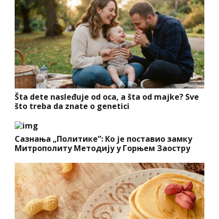
Šta dete nasleđuje od oca, a šta od majke? Sve
što treba da znate o genetici
Сазнања „Политике”: Ко је поставио замку
Митрополиту Методију у Горњем Заостру