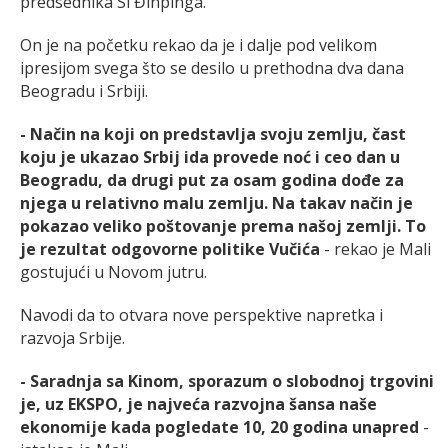
predsednika Si Đinpinga.
On je na početku rekao da je i dalje pod velikom
ipresijom svega što se desilo u prethodna dva dana
Beogradu i Srbiji.
- Način na koji on predstavlja svoju zemlju, čast
koju je ukazao Srbij ida provede noć i ceo dan u
Beogradu, da drugi put za osam godina dođe za
njega u relativno malu zemlju. Na takav način je
pokazao veliko poštovanje prema našoj zemlji. To
je rezultat odgovorne politike Vučića
- rekao je Mali
gostujući u Novom jutru.
Navodi da to otvara nove perspektive napretka i
razvoja Srbije.
- Saradnja sa Kinom, sporazum o slobodnoj trgovini
je, uz EKSPO, je najveća razvojna šansa naše
ekonomije kada pogledate 10, 20 godina unapred
-