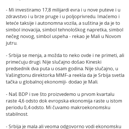
- Mi investiramo 17,8 milijardi evra i u nove puteve i u
zdravstvo i u brze pruge i u poljoprivredu. Imaćemo i
leteće taksije i autonomna vozila, a suština je da je to
simbol inovacija, simbol tehnološkog napretka, simbol
nečeg novog, simbol uspeha - rekao je Mali u Novom
jutru.
- Srbija se menja, a možda to neko ovde i ne primeti, ali
primećuju drugi. Nije slučajno došao Kineski
predsednik dva puta u osam godina. Nije slučajno, u
Vašingtonu direktorka MMF-a reekla da je Srbija svetla
tačka u globalnoj ekonomiji- dodao je Mali.
- Naš BDP i sve što proizvedemo u prvom kvartalu
raste 4,6 odsto dok evropska ekonomija raste u istom
periodu 0,4 odsto. Mi čuvamo makroekonomsku
stabilnost.
- Srbija je mala ali veoma odgovorno vodi ekonomsku