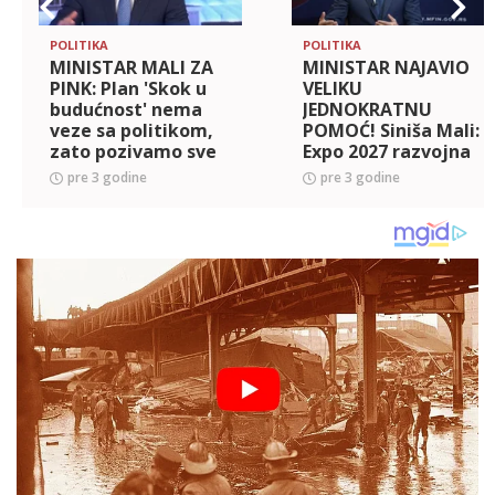
POLITIKA
POLITIKA
MINISTAR MALI ZA
MINISTAR NAJAVIO
PINK: Plan 'Skok u
VELIKU
budućnost' nema
JEDNOKRATNU
veze sa politikom,
POMOĆ! Siniša Mali:
zato pozivamo sve
Expo 2027 razvojna
da pokušamo da
šansa Srbije
pre 3 godine
pre 3 godine
PROMENIMO SRBIJU