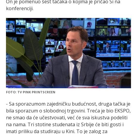
On je pomenuo šest tačaka o kojima je pričao Si na
konferenciji.
FOTO: TV PINK PRINTSCREEN
- Sa sporazumom zajedničku budućnost, druga tačka je
bila sporazum o slobodnoj trgovini. Treća je bio EKSPO,
ne smao da će učestvovati, već će sva iskustva podeliti
na nama. Tri stotine studenata iz Srbije će biti gosti i
imati priliku da studiraju u Kini. To je zalog za