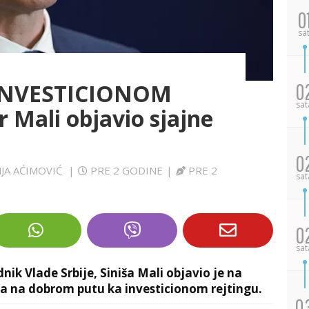
0
sa
 INVESTICIONOM
0
sat
 Mali objavio sjajne
0
NJA AĆIMOVIĆ
|
PRE 2 GODINE
|
PRE 2
sat
0
sat
dnik Vlade Srbije, Siniša Mali objavio je na
ja na dobrom putu ka investicionom rejtingu.
0