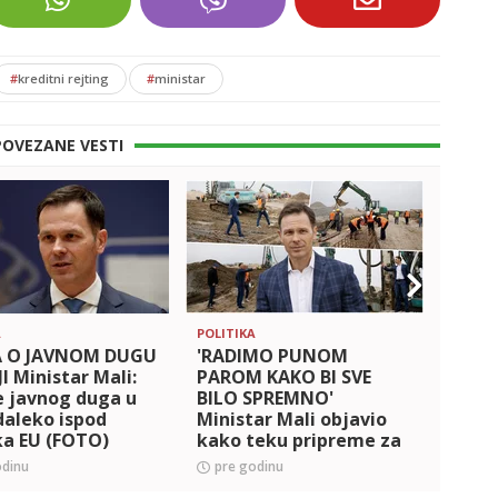
#
kreditni rejting
#
ministar
POVEZANE VESTI
A
POLITIKA
DRUŠT
A O JAVNOM DUGU
'RADIMO PUNOM
'BOR
JI Ministar Mali:
PAROM KAKO BI SVE
NAJV
e javnog duga u
BILO SPREMNO'
SMO 
 daleko ispod
Ministar Mali objavio
Minis
ka EU (FOTO)
kako teku pripreme za
povo
EKSPO
lege
odinu
pre godinu
pre 
fron