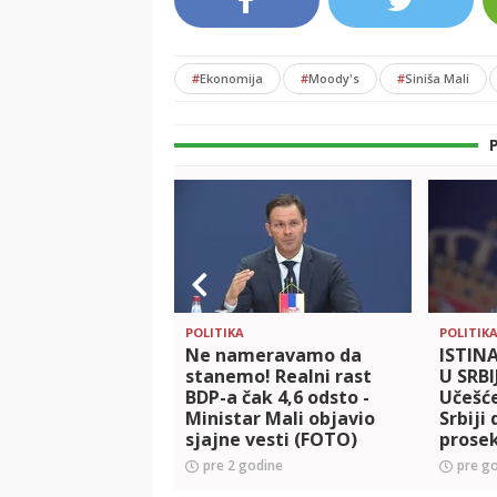
#
Ekonomija
#
Moody's
#
Siniša Mali
POLITIKA
POLITIK
Ne nameravamo da
ISTIN
stanemo! Realni rast
U SRBI
BDP-a čak 4,6 odsto -
Učešć
Ministar Mali objavio
Srbiji
sjajne vesti (FOTO)
prose
pre 2 godine
pre g