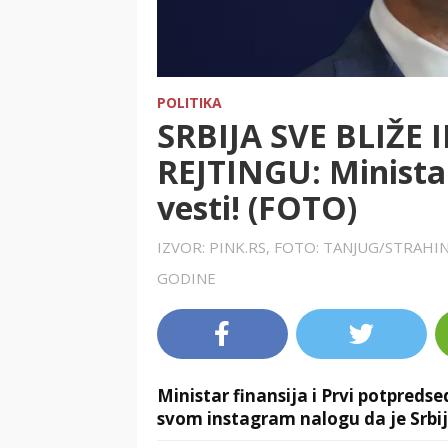
POLITIKA
SRBIJA SVE BLIŽE
REJTINGU: Ministar
vesti! (FOTO)
IZVOR: PINK.RS, FOTO: TANJUG/STRAHI
GODINE
Ministar finansija i Prvi potpredse
svom instagram nalogu da je Srbi