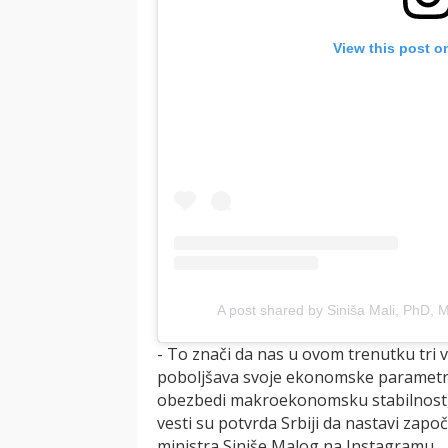
View this post o
A post shared by Siniša Mali, PhD,
- To znači da nas u ovom trenutku tri v
poboljšava svoje ekonomske parametre,
obezbedi makroekonomsku stabilnost, n
vesti su potvrda Srbiji da nastavi započ
ministra Siniše Malog na Instagramu.