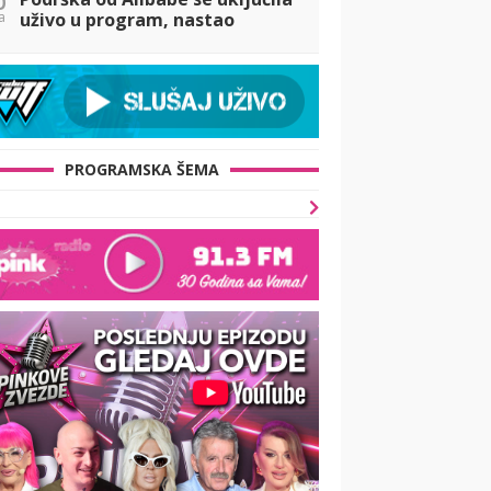
a
uživo u program, nastao
totalni fijasko! (VIDEO)
PROGRAMSKA ŠEMA