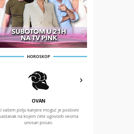
HOROSKOP
OVAN
U vašem polju karijere moguć je poslovni
Putovanja i čitav niz
sastanak na kojem ćete ugovoriti veoma
glavnu temu ovog 
unosan posao.
temelje dugoro