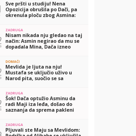
Sve pršti u studiju! Nena
1
Opozicija obrušila po Dači, pa
t
okrenula ploču zbog Asmina:
Svi su mi okrenuli leđa zbog
Maje (VIDEO)
ZADRUGA
Nisam nikada nju gledao na taj
2
način: Asmin negirao da mu se
a
dopadala Mina, Dača izneo
drugačiji stav! (VIDEO)
DOMAĆI
Mevlida je ljuta na nju!
2
Mustafa se uključio uživo u
a
Narod pita, suočio se sa
Dačom, pa otkrio u kakvom je
odnosu sa Majom! (VIDEO)
ZADRUGA
Šok! Dača optužio Asminu da
2
radi Maji iza leđa, došao do
a
saznanja da sprema pakleni
plan koji će je razbesneti:
Krišom si... (VIDEO)
ZADRUGA
Pljuvali ste Maju sa Mevlidom:
3
Podrška od Alibabe se uključila