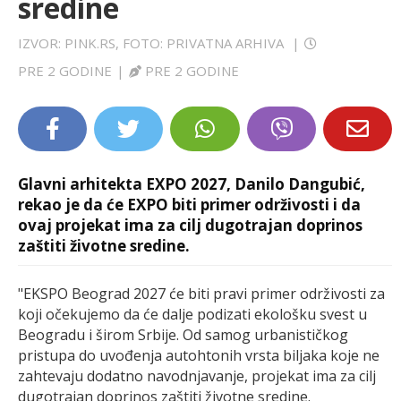
sredine
LIFESTYLE
IZVOR: PINK.RS, FOTO: PRIVATNA ARHIVA
|
EXTRA
PRE 2 GODINE
|
PRE 2 GODINE
Glavni arhitekta EXPO 2027, Danilo Dangubić,
rekao je da će EXPO biti primer održivosti i da
ovaj projekat ima za cilj dugotrajan doprinos
zaštiti životne sredine.
"EKSPO Beograd 2027 će biti pravi primer održivosti za
koji očekujemo da će dalje podizati ekološku svest u
Beogradu i širom Srbije. Od samog urbanističkog
pristupa do uvođenja autohtonih vrsta biljaka koje ne
zahtevaju dodatno navodnjavanje, projekat ima za cilj
dugotrajan doprinos zaštiti životne sredine.