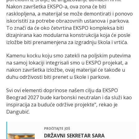
Nakon završetka EKSPO-a, ova zona će biti
rasklopljena, a materijal se može demontirati i ponovo
iskoristiti za potrebe obrazovnih ustanova i parkova.
To znači da će oko četvrtina EKSPO kompleksa biti
dizajnirana kao modularna konstrukcija koja će posle
izložbe biti prenamenjena za izgradnju škola i vrtića.
Kamenu kocku koju smo zatekli na poljskim putevima
na samoj lokaciji integrisali smo u EKSPO projekat, a
nakon završetka izložbe, ovaj materijal će takođe u
duhu održivosti biti prenet u škole i parkove.
Svi ovi elementi doprinose našem cilju da EKSPO
Beograd 2027 bude karbonski neutralan i da služi kao
inspiracija za buduće održive projekte", rekao je
Dangubić.
pročitajte još
DRŽAVNI SEKRETAR SARA