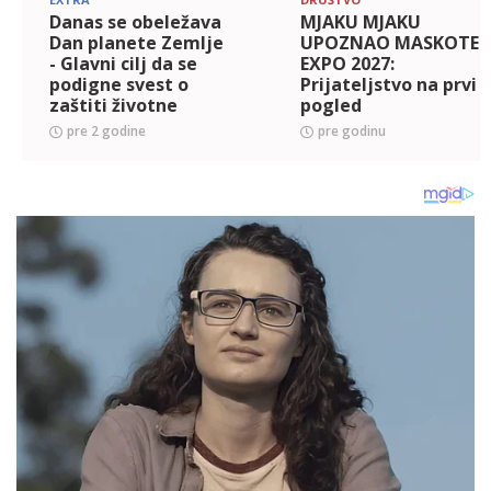
Danas se obeležava
MJAKU MJAKU
Dan planete Zemlje
UPOZNAO MASKOTE
- Glavni cilj da se
EXPO 2027:
podigne svest o
Prijateljstvo na prvi
zaštiti životne
pogled
sredine i očuvanju
pre 2 godine
pre godinu
planete