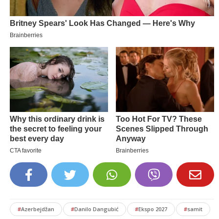
#
Azerbejdžan
#
Danilo Dangubić
#
Ekspo 2027
#
samit