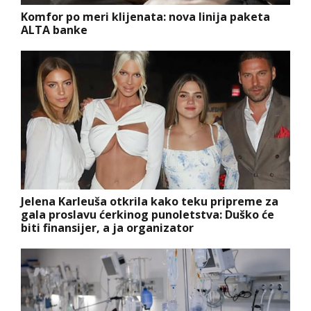
Komfor po meri klijenata: nova linija paketa
ALTA banke
Jelena Karleuša otkrila kako teku pripreme za
gala proslavu ćerkinog punoletstva: Duško će
biti finansijer, a ja organizator