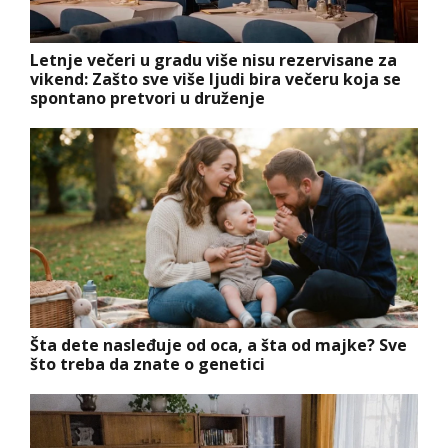
Letnje večeri u gradu više nisu rezervisane za
vikend: Zašto sve više ljudi bira večeru koja se
spontano pretvori u druženje
Šta dete nasleđuje od oca, a šta od majke? Sve
što treba da znate o genetici