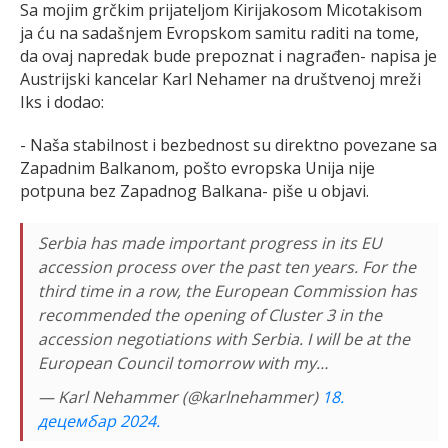
Sa mojim grčkim prijateljom Kirijakosom Micotakisom
ja ću na sadašnjem Evropskom samitu raditi na tome,
da ovaj napredak bude prepoznat i nagrađen- napisa je
Austrijski kancelar Karl Nehamer na društvenoj mreži
Iks i dodao:
- Naša stabilnost i bezbednost su direktno povezane sa
Zapadnim Balkanom, pošto evropska Unija nije
potpuna bez Zapadnog Balkana- piše u objavi.
Serbia has made important progress in its EU
accession process over the past ten years. For the
third time in a row, the European Commission has
recommended the opening of Cluster 3 in the
accession negotiations with Serbia. I will be at the
European Council tomorrow with my…
— Karl Nehammer (@karlnehammer)
18.
децембар 2024.