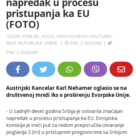
napredak u procesu
LIFESTYLE
pristupanja ka EU
(FOTO)
EXTRA
IZVOR: PINK.RS, FOTO: PRINTSCREEN YOUTUBE/
MUP REPUBLIKE SRBIJE
|
PRE 2 GODINE
|
PRE 2 GODINE
Austrijski Kancelar Karl Nehamer oglasio se na
društvenoj mreži Iks o proširenju Evorpske Unije.
- U zadnjih deset godina Srbija je ostvarila značajan
napredak u procesu pristupanja ka EU. Evropska
komisija je treći put za redom preporučila otvaranje
poglavlja 3 (tri) u pristupnim pregovorima sa Srbijom.