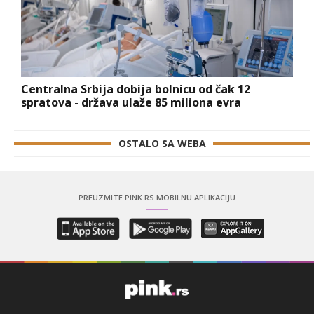
Centralna Srbija dobija bolnicu od čak 12
spratova - država ulaže 85 miliona evra
OSTALO SA WEBA
PREUZMITE PINK.RS MOBILNU APLIKACIJU