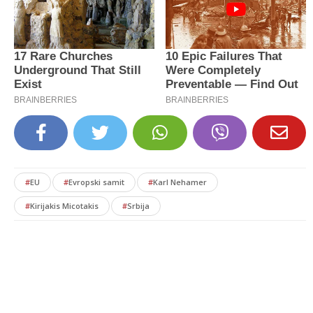
#
EU
#
Evropski samit
#
Karl Nehamer
#
Kirijakis Micotakis
#
Srbija