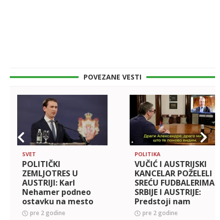
POVEZANE VESTI
SVET
POLITIKA
POLITIČKI
VUČIĆ I AUSTRIJSKI
ZEMLJOTRES U
KANCELAR POŽELELI
AUSTRIJI: Karl
SREĆU FUDBALERIMA
Nehamer podneo
SRBIJE I AUSTRIJE:
ostavku na mesto
Predstoji nam
kancelara, Kurc se
odlična utakmica,
pre 2 godine
pre 2 godine
vraća na velika
ponosni smo (VIDEO)