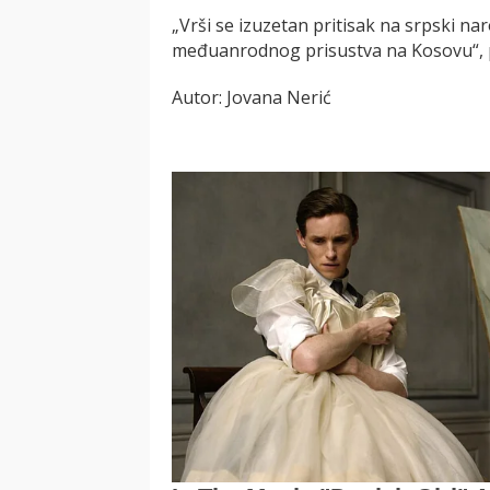
„Vrši se izuzetan pritisak na srpski na
međuanrodnog prisustva na Kosovu“, 
Autor: Jovana Nerić