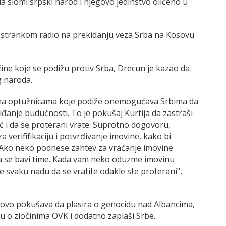
a slomi srpski narod i njegovo jedinstvo oličeno u
m strankom radio na prekidanju veza Srba na Kosovu
ine koje se podižu protiv Srba, Drecun je kazao da
g naroda.
iština optužnicama koje podiže onemogućava Srbima da
iđanje budućnosti. To je pokušaj Kurtija da zastraši
 i da se proterani vrate. Suprotno dogovoru,
 verififikaciju i potvrđivanje imovine, kako bi
 Ako neko podnese zahtev za vraćanje imovine
 da se bavi time. Kada vam neko oduzme imovinu
 svaku nadu da se vratite odakle ste proterani“,
osovo pokušava da plasira o genocidu nad Albancima,
inu o zločinima OVK i dodatno zaplaši Srbe.