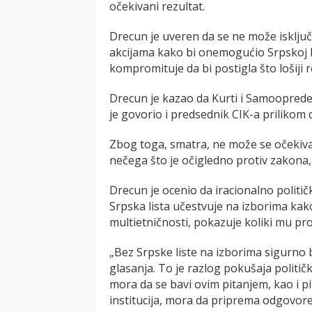
očekivani rezultat.
Drecun je uveren da se ne može isključ
akcijama kako bi onemogućio Srpskoj lis
kompromituje da bi postigla što lošiji r
Drecun je kazao da Kurti i Samoopred
je govorio i predsednik CIK-a prilikom 
Zbog toga, smatra, ne može se očekivati
nečega što je očigledno protiv zakona, 
Drecun je ocenio da iracionalno politič
Srpska lista učestvuje na izborima kako b
multietničnosti, pokazuje koliki mu pr
„Bez Srpske liste na izborima sigurno bi
glasanja. To je razlog pokušaja politič
mora da se bavi ovim pitanjem, kao i
institucija, mora da priprema odgovor