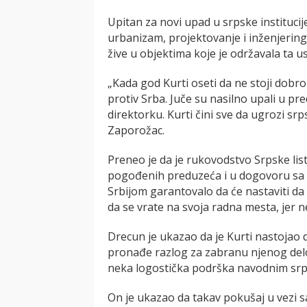
Upitan za novi upad u srpske institucije
urbanizam, projektovanje i inženjering 
žive u objektima koje je održavala ta u
„Kada god Kurti oseti da ne stoji dobr
protiv Srba. Juče su nasilno upali u pre
direktorku. Kurti čini sve da ugrozi s
Zaporožac.
Preneo je da je rukovodstvo Srpske lis
pogođenih preduzeća i u dogovoru sa 
Srbijom garantovalo da će nastaviti da 
da se vrate na svoja radna mesta, jer 
Drecun je ukazao da je Kurti nastojao
pronađe razlog za zabranu njenog delov
neka logostička podrška navodnim srp
On je ukazao da takav pokušaj u vezi 