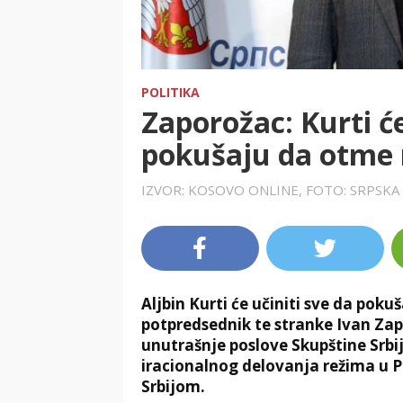
POLITIKA
Zaporožac: Kurti će
pokušaju da otme m
IZVOR: KOSOVO ONLINE, FOTO: SRPSKA
Aljbin Kurti će učiniti sve da pok
potpredsednik te stranke Ivan Za
unutrašnje poslove Skupštine Srbij
iracionalnog delovanja režima u Pr
Srbijom.