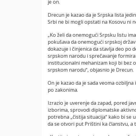
je on.
Drecun je kazao da je Srpska lista jed
Srbi ne bi mogli opstati na Kosovu ni n
„Ko želi da onemogući Srpsku listu i
pokušava da onemogući srpskoj držav
dokazuje i činjenica da stavlja deo po 
srpskom narodu i sprečavanje formiranj
institucionalni mehanizam koji bi bez 
srpskom narodu“, objasnio je Drecun.
On je kazao da je sada veoma ozbiljna i 
po zakonima.
Izrazio je uverenje da zapad, pored jav
izborima, sprovodi diplomatske aktivnos
potrebna „čistija situacija“ kako bi se
da se otvori put Prištini ka članstvu, a