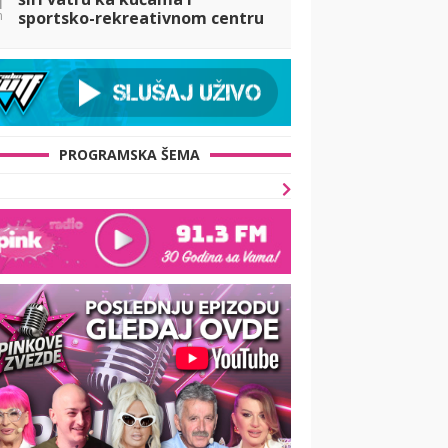
n
sportsko-rekreativnom centru
Čardak! Počela evakuacija
meštana! (FOTO+VIDEO)
PROGRAMSKA ŠEMA