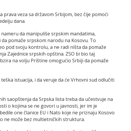
ina prava veza sa državom Srbijom, bez čije pomoći
edelju dana.
ma nameru da manipuliše srpskim mandatima,
i da pomaže srpskom narodu na Kosovu. To
deo pod svoju kontrolu, a ne radi ništa da pomaže
a Zajednice srpskih opština. ZSO bi bio taj
obzira na volju Prištine omogućio Srbiji da pomaže
teška istuacija, i da veruje da će Vrhovni sud odlučiti
nih saopštenja da Srpska lista treba da učestvuje na
ti o kojima se ne govori u javnosti, jer im je
 ubedile one članice EU i Nato koje ne priznaju Kosovo
 to ne može bez multietničkih struktura.