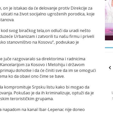
, on je istakao da će delovanje protiv Direkcije za
uticati na život socijalno ugroženih porodica, koje
stanova.
o kod svog biračkog tela,on odluči da uradi nešto
duzeće Urbanizam i zatvorili tu našu firmu i priveli
rpsko stanovništvo na Kosovu“, podvukao je
te juče razgovaralo sa direktorima i radnicima
Kancelarijom za Kosovo i Metohiju i državom
primaju dohotke i da će činiti sve da im se omogući
nema ko da obavi ono čime se bave.
 da kompromituje Srpsku listu kako bi mogao da
anja. Pokušao je da ih kriminalizuje, optuži da je
skim terorističkim grupama.
sa napadom na kanal Ibar-Lepenac nije doneo