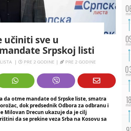
0
mi
 učiniti sve u
0
mi
andate Srpskoj listi
 LISTA
|
PRE 2 GODINE
|
PRE 2 GODINE
0
mi
1
uša da otme mandate od Srpske liste, smatra
porožac, dok predsednik Odbora za odbranu i
mi
e Milovan Drecun ukazuje da je cilj
ištini da se prekine veza Srba na Kosovu sa
9