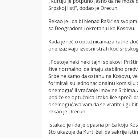
„Kurtiju je potpuno jasno da ne može d
Srpskoj listi“, dodao je Drecun.
Rekao je i da bi Nenad Rašić sa svojo
sa Beogradom i okretanju ka Kosovu.
Kada je reč o optužnicamaza ratne zloč
one izazivaju izvesni strah kod srpsko
„Postoje neki neki tajni spiskovi. Pr
žive normalno, da imaju stabilno predv
Srbe ne samo da ostanu na Kosovu, već
formirali su jednonacionalnu komisiju za
onemogućili vraćanje imovine Srbima.
podiže se optužnica i tako lice spreči
onemogućava vam da se vratite i gubite
rekao je Drecun.
Istakao je i da je opasna priča koju K
što ukazuje da Kurti želi da sakrije ist