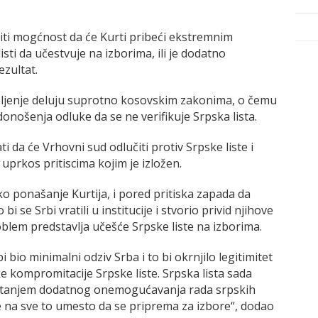
iti mogćnost da će Kurti pribeći ekstremnim
ti da učestvuje na izborima, ili je dodatno
ezultat.
eljenje deluju suprotno kosovskim zakonima, o čemu
donošenja odluke da se ne verifikuje Srpska lista.
 da će Vrhovni sud odlučiti protiv Srpske liste i
uprkos pritiscima kojim je izložen.
ko ponašanje Kurtija, i pored pritiska zapada da
i se Srbi vratili u institucije i stvorio privid njihove
oblem predstavlja učešće Srpske liste na izborima.
 bio minimalni odziv Srba i to bi okrnjilo legitimitet
ke kompromitacije Srpske liste. Srpska lista sada
 pitanjem dodatnog onemogućavanja rada srpskih
e na sve to umesto da se priprema za izbore“, dodao