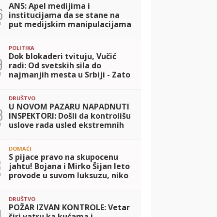
ANS: Apel medijima i
6
institucijama da se stane na
n
put medijskim manipulacijama
POLITIKA
Dok blokaderi tvituju, Vučić
9
radi: Od svetskih sila do
n
najmanjih mesta u Srbiji - Zato
i ima podršku
DRUŠTVO
U NOVOM PAZARU NAPADNUTI
3
INSPEKTORI: Došli da kontrolišu
n
uslove rada usled ekstremnih
vrućina
DOMAĆI
S pijace pravo na skupocenu
8
jahtu! Bojana i Mirko Šijan leto
n
provode u suvom luksuzu, niko
ne bi verovao da ostatak
godine prodaju piliće
DRUŠTVO
POŽAR IZVAN KONTROLE: Vetar
1
širi vatru ka kućama i