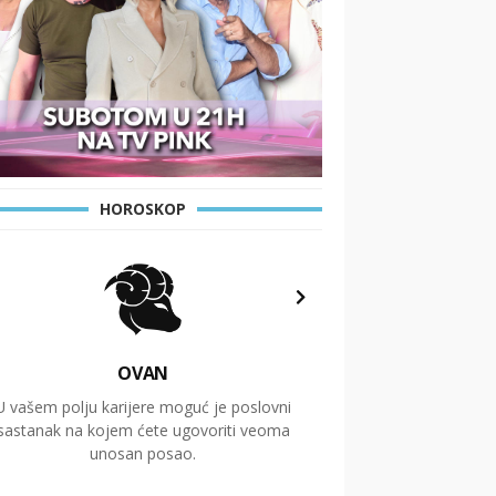
HOROSKOP
OVAN
U vašem polju karijere moguć je poslovni
Putovanja i čitav niz
sastanak na kojem ćete ugovoriti veoma
glavnu temu ovog 
unosan posao.
temelje dugoro