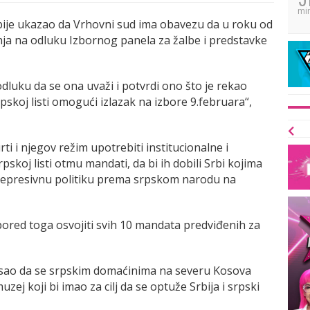
mi
Srbije ukazao da Vrhovni sud ima obavezu da u roku od
nja na odluku Izbornog panela za žalbe i predstavke
dluku da se ona uvaži i potvrdi ono što je rekao
Srpskoj listi omogući izlazak na izbore 9.februara“,
i i njegov režim upotrebiti institucionalne i
skoj listi otmu mandati, da bi ih dobili Srbi kojima
 represivnu politiku prema srpskom narodu na
i pored toga osvojiti svih 10 mandata predviđenih za
lasao da se srpskim domaćinima na severu Kosova
zej koji bi imao za cilj da se optuže Srbija i srpski