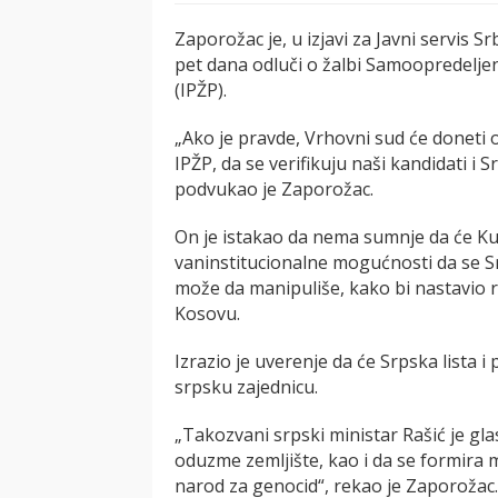
Zaporožac je, u izjavi za Javni servis 
pet dana odluči o žalbi Samoopredelje
(IPŽP).
„Ako je pravde, Vrhovni sud će doneti o
IPŽP, da se verifikuju naši kandidati i 
podvukao je Zaporožac.
On je istakao da nema sumnje da će Kurt
vaninstitucionalne mogućnosti da se Srp
može da manipuliše, kako bi nastavio
Kosovu.
Izrazio je uverenje da će Srpska lista 
srpsku zajednicu.
„Takozvani srpski ministar Rašić je g
oduzme zemljište, kao i da se formira mu
narod za genocid“, rekao je Zaporožac.