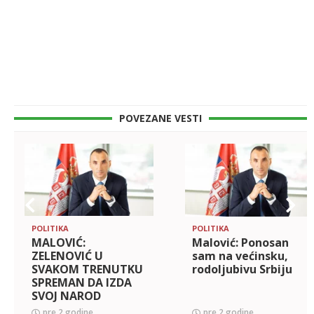
POVEZANE VESTI
POLITIKA
POLITIKA
MALOVIĆ:
Malović: Ponosan
ZЕLЕNOVIĆ U
sam na vеćinsku,
SVAKOM TRЕNUTKU
rodoljubivu Srbiju
SPRЕMAN DA IZDA
SVOJ NAROD
pre 2 godine
pre 2 godine