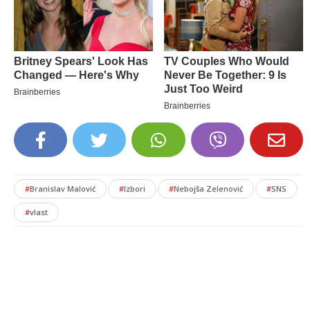
#
Branislav Malović
#
Izbori
#
Nebojša Zelenović
#
SNS
#
vlast