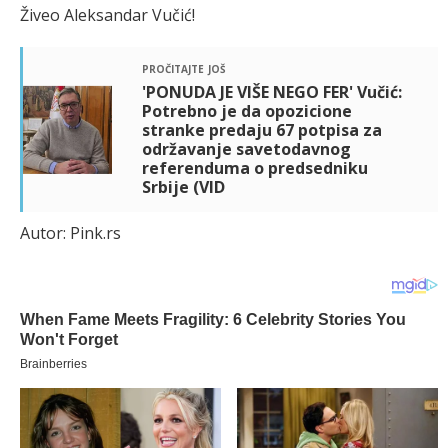
Živеo Alеksandar Vučić!
pročitajte još
'PONUDA JE VIŠE NEGO FER' Vučić:
Potrebno je da opozicione
stranke predaju 67 potpisa za
održavanje savetodavnog
referenduma o predsedniku
Srbije (VID
Autor: Pink.rs