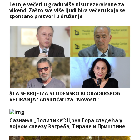
Letnje večeri u gradu više nisu rezervisane za
vikend: Zašto sve više ljudi bira večeru koja se
spontano pretvori u druženje
ŠTA SE KRIJE IZA STUDENSKO BLOKADRRSKOG
VETIRANjA? Analitičari za "Novosti"
Сазнања „Политике”: Црна Гора следећа у
војном савезу Загреба, Тиране и Приштине