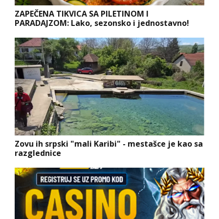
ZAPEČENA TIKVICA SA PILETINOM I
PARADAJZOM: Lako, sezonsko i jednostavno!
Zovu ih srpski "mali Karibi" - mestašce je kao sa
razglednice