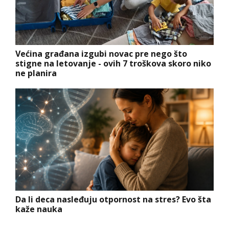
Većina građana izgubi novac pre nego što
stigne na letovanje - ovih 7 troškova skoro niko
ne planira
Da li deca nasleđuju otpornost na stres? Evo šta
kaže nauka