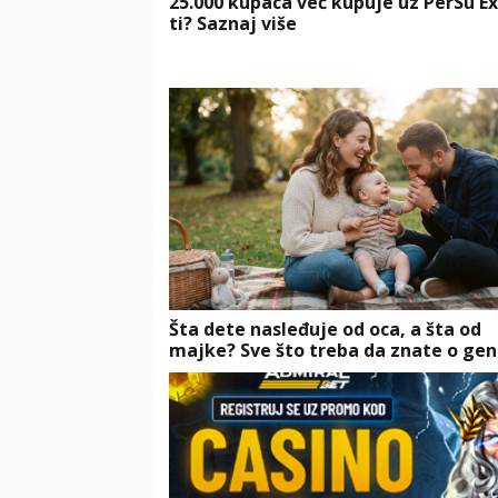
25.000 kupaca već kupuje uz PerSu Ex
ti? Saznaj više
Šta dete nasleđuje od oca, a šta od
majke? Sve što treba da znate o gen