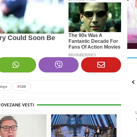
daja
#
SBB
POVEZANE VESTI