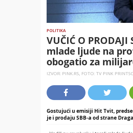
POLITIKA
VUČIĆ O PRODAJI S
mlade ljude na pro
obogatio za milijar
IZVOR: PINK.RS, FOTO: TV PINK PRINT
Gostujući u emisiji Hit Tvit, pred
je i prodaju SBB-a od strane Drag