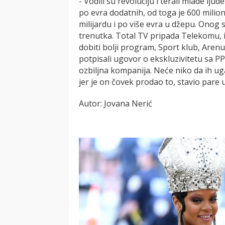
- Vodili su revoluciju i terali mlade ljud
po evra dodatnih, od toga je 600 milio
milijardu i po više evra u džepu. Onog
trenutka. Total TV pripada Telekomu, i
dobiti bolji program, Sport klub, Arenu
potpisali ugovor o ekskluzivitetu sa 
ozbiljna kompanija. Neće niko da ih ug
jer je on čovek prodao to, stavio pare 
Autor: Jovana Nerić