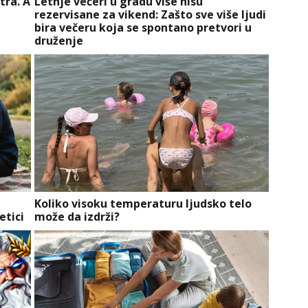
tra. A
Letnje večeri u gradu više nisu
rezervisane za vikend: Zašto sve više ljudi
bira večeru koja se spontano pretvori u
druženje
Koliko visoku temperaturu ljudsko telo
etici
može da izdrži?