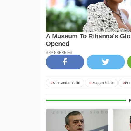
#
Aleksandar Vučić
#
Dragan Šolak
#
Pro