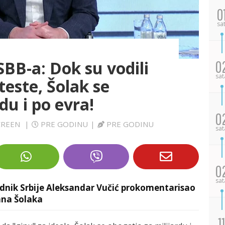
0
sa
BB-a: Dok su vodili
0
sat
teste, Šolak se
du i po evra!
0
SCREEN
|
PRE GODINU
|
PRE GODINU
sat
0
sat
sednik Srbije Aleksandar Vučić prokomentarisao
ana Šolaka
11