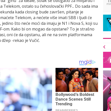
e da "ginu" za ideale, Šolak se obogatio za milijardu i
mi
na Telekom, ostalo su čehoslovački PPF... Do sada ima
 sekunda kada closing bude završen, pitanje je
maćete Telekom, a nećete više imati SBB i ljudi će
, jedino što neće moći da imaju je N1 i Nova S, koji su
PPF-om. Kako bi on mogao da opstane? To je strašno
asi, oni će da opstanu, ali ne na svim platformama
u džep -rekao je Vučić.