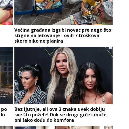
O
Većina građana izgubi novac pre nego što
stigne na letovanje - ovih 7 troškova
skoro niko ne planira
a po
Bez ljutnje, ali ova 3 znaka uvek dobiju
 do
sve što požele! Dok se drugi grče i muče,
oni lako dođu do komfora