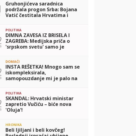
Gruhonjićeva saradnica
1
podržala progon Srba: Bojana
t
Vatić čestitala Hrvatima i
zgrozila javnost!
POLITIKA
DIMNA ZAVESA IZ BRISELA I
2
ZAGREBA: Medijska priča o
a
'srpskom svetu' samo je
paravan za hrvatsko
pokoravanje Crne Gore
DOMAĆI
INSTA REŠETKA! Mnogo sam se
2
iskompleksirala,
a
samopouzdanje mi je palo na
dno! Anastasija otvorila dušu,
priznala da se gorko kaje zbog
POLITIKA
ponašanja u Eli
SKANDAL: Hrvatski ministar
2
zapretio Vučiću – biće nova
a
'Oluja'!
HRONIKA
Beli ljiljani i beli kovčeg!
Poslednji ispraćaj ubijene