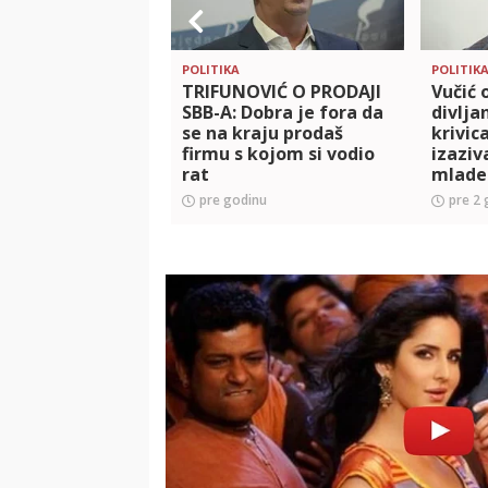
POLITIKA
POLITIK
TRIFUNOVIĆ O PRODAJI
Vučić 
SBB-A: Dobra je fora da
divlja
se na kraju prodaš
krivic
firmu s kojom si vodio
izaziv
rat
mlade 
pre godinu
pre 2 