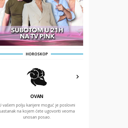
HOROSKOP
OVAN
U vašem polju karijere moguć je poslovni
Putovanja i čitav niz
sastanak na kojem ćete ugovoriti veoma
glavnu temu ovog 
unosan posao.
temelje dugoro