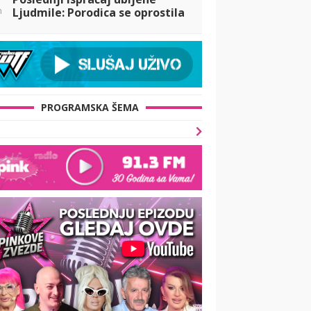
n
Ljudmile: Porodica se oprostila
od Ruskinje
PROGRAMSKA ŠEMA