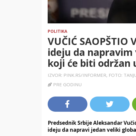
POLITIKA
VUČIĆ SAOPŠTIO 
ideju da napravim 
koji će biti održa
IZVOR: PINK.RS/INFORMER, FOTO: TAN
PRE GODINU
Predsednik Srbije Aleksandar Vučić
ideju da napravi jedan veliki glob