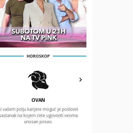
HOROSKOP
OVAN
U vašem polju karijere moguć je poslovni
Putovanja i čitav niz
sastanak na kojem ćete ugovoriti veoma
glavnu temu ovog 
unosan posao.
temelje dugoro