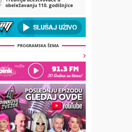
a
obeležavanju 110. godišnjice
iskrcavanja srpske vojske na
Krf
PROGRAMSKA ŠEMA