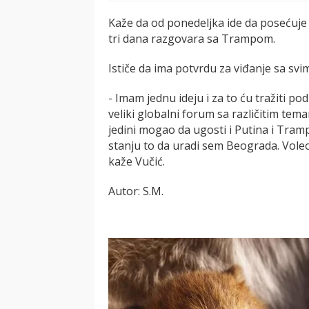
Kaže da od ponedeljka ide da posećuje Srbi
tri dana razgovara sa Trampom.
Ističe da ima potvrdu za viđanje sa sv
- Imam jednu ideju i za to ću tražiti
veliki globalni forum sa različitim t
jedini mogao da ugosti i Putina i Tram
stanju to da uradi sem Beograda. Voleo
kaže Vučić.
Autor: S.M.