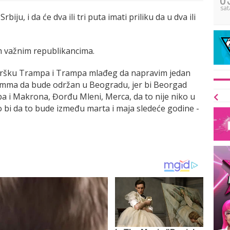
sat
ju, i da će dva ili tri puta imati priliku da u dva ili
im važnim republikancima.
 podršku Trampa i Trampa mlađeg da napravim jedan
emamma da bude održan u Beogradu, jer bi Beorgad
pa i Makrona, Đorđu Mleni, Merca, da to nije niko u
 bi da to bude između marta i maja sledeće godine -