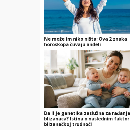
Ne može im niko ništa: Ova 2 znaka
horoskopa čuvaju anđeli
Da li je genetika zaslužna za rađanj
blizanaca? Istina o naslednim faktor
blizanačkoj trudnoći