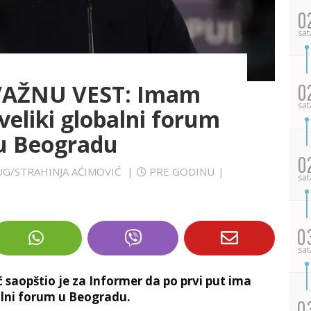
0
sat
VAŽNU VEST: Imam
0
sat
veliki globalni forum
n u Beogradu
0
JUG/STRAHINJA AĆIMOVIĆ
|
PRE GODINU
|
sat
0
sat
 saopštio je za Informer da po prvi put ima
alni forum u Beogradu.
0