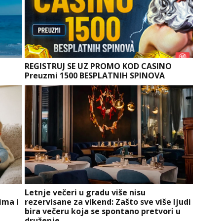
REGISTRUJ SE UZ PROMO KOD CASINO
Preuzmi 1500 BESPLATNIH SPINOVA
e
Letnje večeri u gradu više nisu
ima i
rezervisane za vikend: Zašto sve više ljudi
bira večeru koja se spontano pretvori u
druženje