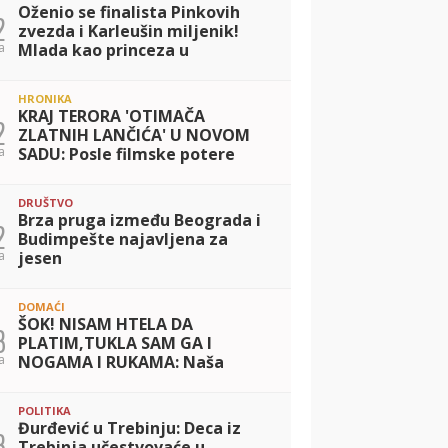
Oženio se finalista Pinkovih
2
zvezda i Karleušin miljenik!
a
Mlada kao princeza u
raskošnoj haljini, a tek da
vidite njega (FOTO)
HRONIKA
KRAJ TERORA 'OTIMAČA
2
ZLATNIH LANČIĆA' U NOVOM
a
SADU: Posle filmske potere
uhapšen begunac koji je
povredio policajca!
DRUŠTVO
Brza pruga između Beograda i
2
Budimpešte najavljena za
a
jesen
DOMAĆI
ŠOK! NISAM HTELA DA
3
PLATIM,TUKLA SAM GA I
a
NOGAMA I RUKAMA: Naša
pevačica prebila taksistu, sad
prvi put otkrila detalje
POLITIKA
Đurđević u Trebinju: Deca iz
3
Trebinja učestvovaće u