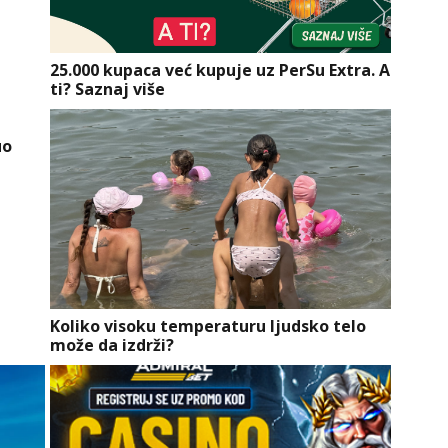
25.000 kupaca već kupuje uz PerSu Extra. A
ti? Saznaj više
ио
Koliko visoku temperaturu ljudsko telo
može da izdrži?