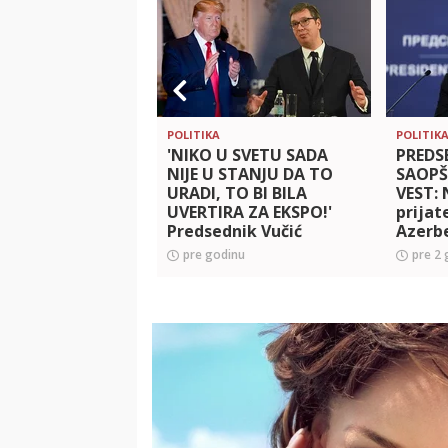
POLITIKA
POLITIK
'NIKO U SVETU SADA
PREDS
NIJE U STANJU DA TO
SAOPŠ
URADI, TO BI BILA
VEST: 
UVERTIRA ZA EKSPO!'
prijate
Predsednik Vučić
Azerb
najavio globalni forum
me oba
pre godinu
pre 2 
u Beogradu: Otkrio i
obusta
koga želi da