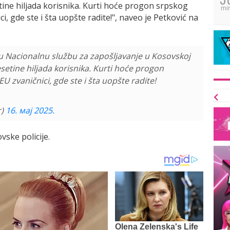
etine hiljada korisnika. Kurti hoće progon srpskog
mi
i, gde ste i šta uopšte radite!", naveo je Petković na
 u Nacionalnu službu za zapošljavanje u Kosovskoj
esetine hiljada korisnika. Kurti hoće progon
U zvaničnici, gde ste i šta uopšte radite!
r)
16. мај 2025.
vske policije.