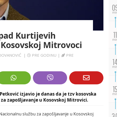
0
mi
pad Kurtijevih
11
mi
 Kosovskoj Mitrovoci
ADOVANOVIĆ
|
PRE GODINU
|
PRE
1
mi
1
Petković izjavio je danas da je tzv kosovska
mi
 za zapošljavanje u Kosovskoj Mitrovici.
u Nacionalnu službu za zapošljavanje u Kosovskoj
3