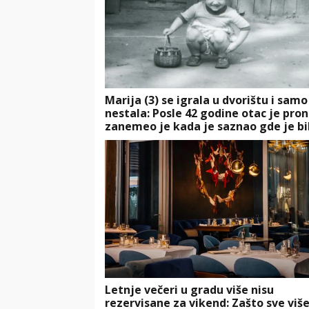
Marija (3) se igrala u dvorištu i samo
nestala: Posle 42 godine otac je pro
zanemeo je kada je saznao gde je bi
Letnje večeri u gradu više nisu
rezervisane za vikend: Zašto sve više