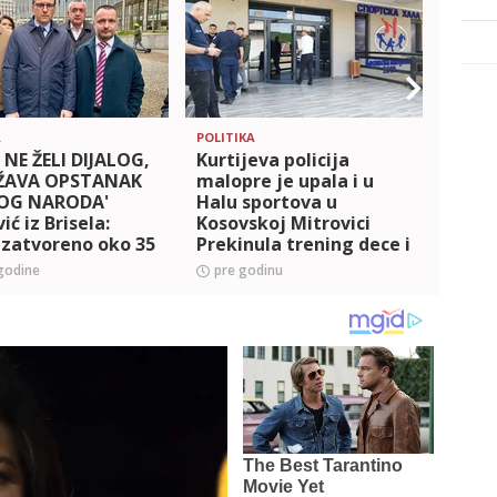
A
POLITIKA
POLITI
 NE ŽELI DIJALOG,
Kurtijeva policija
'SRBI
ŽAVA OPSTANAK
malopre je upala i u
ĆE PO
OG NARODA'
Halu sportova u
Kurti
ić iz Brisela:
Kosovskoj Mitrovici
Novo
 zatvoreno oko 35
Prekinula trening dece i
istov
h institucija
naredila im svima da
godine
pre godinu
pre 
napuste objekat
(FOTO+VIDEO)