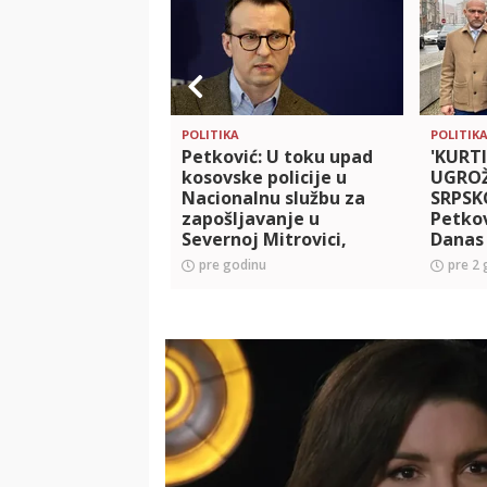
POLITIKA
POLITIK
Petković: U toku upad
'KURTI
kosovske policije u
UGRO
Nacionalnu službu za
SRPSK
zapošljavanje u
Petkov
Severnoj Mitrovici,
Danas
Kurti hoće progon
srpski
pre godinu
pre 2 
srpskog naroda