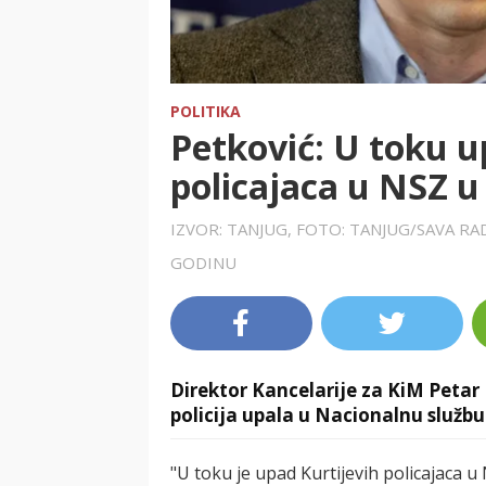
POLITIKA
Petković: U toku u
policajaca u NSZ u
IZVOR: TANJUG, FOTO: TANJUG/SAVA R
GODINU
Direktor Kancelarije za KiM Petar 
policija upala u Nacionalnu službu
"U toku je upad Kurtijevih policajaca 