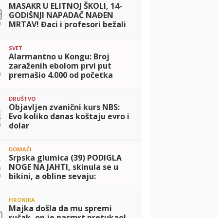
MASAKR U ELITNOJ ŠKOLI, 14-
9
GODIŠNJI NAPADAČ NAĐEN
n
MRTAV! Đaci i profesori bežali
od pucnjave na sve strane,
najmanje 7 stradalih i 15
SVET
ranjenih (FOTO+V
Alarmantno u Kongu: Broj
zaraženih ebolom prvi put
n
premašio 4.000 od početka
epidemije
DRUŠTVO
Objavljen zvanični kurs NBS:
4
Evo koliko danas koštaju evro i
n
dolar
DOMAĆI
Srpska glumica (39) PODIGLA
5
NOGE NA JAHTI, skinula se u
n
bikini, a obline sevaju:
Pokazala kako se baškari,
popustile joj kočnice (FOTO)
HRONIKA
Majka došla da mu spremi
0
ručak, on je nasmrt pretukao!