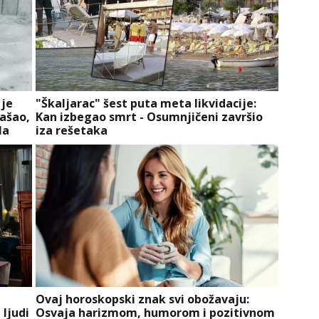
 je
"Škaljarac" šest puta meta likvidacije:
našao,
Kan izbegao smrt - Osumnjičeni završio
la
iza rešetaka
Ovaj horoskopski znak svi obožavaju:
 ljudi
Osvaja harizmom, humorom i pozitivnom