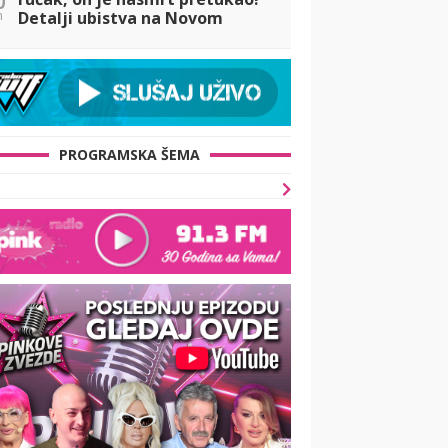
n
Detalji ubistva na Novom
Beogradu: Policija
osumnjičenog izvela krvavih
nogu
PROGRAMSKA ŠEMA