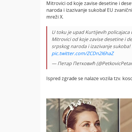
Mitrovici od koje zavise desetine i des
naroda i izazivanje sukoba! EU zvaničnic
mreži X.
U toku je upad Kurtijevih policajaca
Mitrovici od koje zavise desetine i d
srpskog naroda i izazivanje sukoba! E
pic.twitter.com/ZCDn2I6haZ
— Петар Петковић (@PetkovicPeta
Ispred zgrade se nalaze vozila tzv. koso