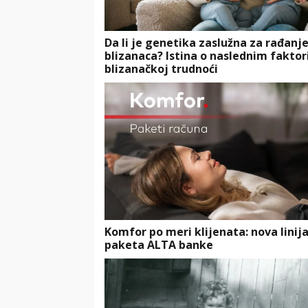
Da li je genetika zaslužna za rađanj
blizanaca? Istina o naslednim faktor
blizanačkoj trudnoći
Komfor po meri klijenata: nova linij
paketa ALTA banke