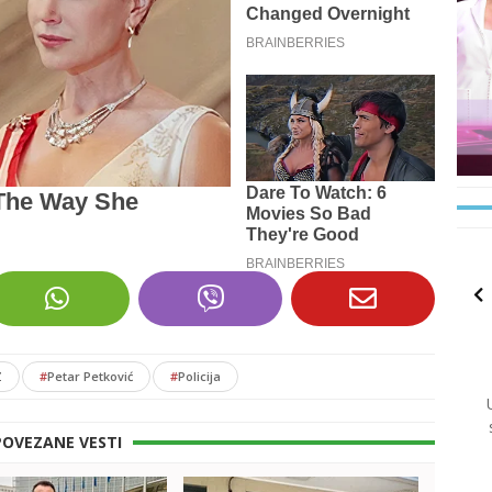
Z
#
Petar Petković
#
Policija
POVEZANE VESTI