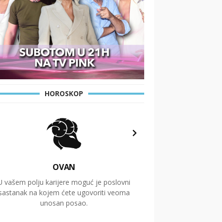
HOROSKOP
OVAN
U vašem polju karijere moguć je poslovni
Putovanja i čitav niz
sastanak na kojem ćete ugovoriti veoma
glavnu temu ovog 
unosan posao.
temelje dugoro