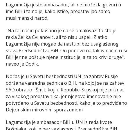
Lagumdžija jeste ambasador, ali ne može da govori u
ime BiH i tamo je, kako ističe, predstavljao samo
muslimanski narod.
"Na taj način pokušano je da se omalovaži to što je
rekla Željka Cvijanović, ali to nisu uspeli. Zlatko
Lagumdžija nije mogao da nastupi bez usaglašenog
stava Predsedništva BiH. On ponovo na takav način ruši
BiH jer ne poštuje njene institucije, a za to krivi druge",
naveo je Dodik.
Noćas je u Savetu bezbednosti UN na zahtev Rusije
održana vanredna sednica o BiH, na kojoj se na zahtev
SAD obratio i Šmit, koji u Republici Srpskoj nije priznat
za visokog predstavnika, jer njegovo imenovanje nije
potvrđeno u Savetu bezbednosti, kako je to predviđeno
Dejtonskim mirovnim sporazumom.
Lagumdžija je ambasador BiH u UN iz reda kvote
Bošnjaka, koji je bez saglasnosti Predsedništva BiH