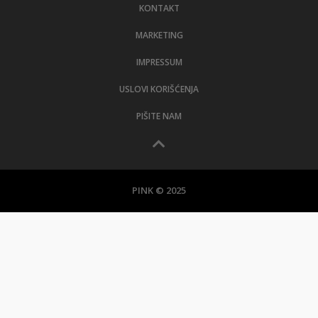
KONTAKT
MARKETING
IMPRESSUM
USLOVI KORIŠĆENJA
PIŠITE NAM
PINK © 2025