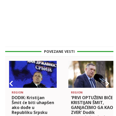
POVEZANE VESTI
REGION
REGION
DODIK: Kristijan
'PRVI OPTUŽENI BIĆE
Šmit će biti uhapšen
KRISTIJAN ŠMIT,
ako dođe u
GANJAĆEMO GA KAO
Republiku Srpsku
ZVER' Dodik