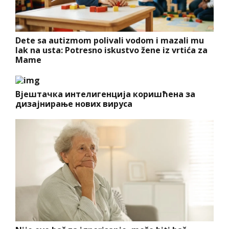
Dete sa autizmom polivali vodom i mazali mu
lak na usta: Potresno iskustvo žene iz vrtića za
Mame
Вјештачка интелигенција коришћена за
дизајнирање нових вируса