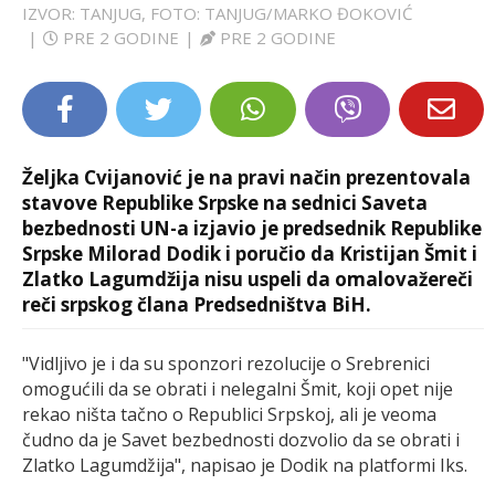
IZVOR: TANJUG, FOTO: TANJUG/MARKO ĐOKOVIĆ
LIFESTYLE
|
PRE 2 GODINE
|
PRE 2 GODINE
EXTRA
Željka Cvijanović je na pravi način prezentovala
stavove Republike Srpske na sednici Saveta
bezbednosti UN-a izjavio je predsednik Republike
Srpske Milorad Dodik i poručio da Kristijan Šmit i
Zlatko Lagumdžija nisu uspeli da omalovažereči
reči srpskog člana Predsedništva BiH.
"Vidljivo je i da su sponzori rezolucije o Srebrenici
omogućili da se obrati i nelegalni Šmit, koji opet nije
rekao ništa tačno o Republici Srpskoj, ali je veoma
čudno da je Savet bezbednosti dozvolio da se obrati i
Zlatko Lagumdžija", napisao je Dodik na platformi Iks.