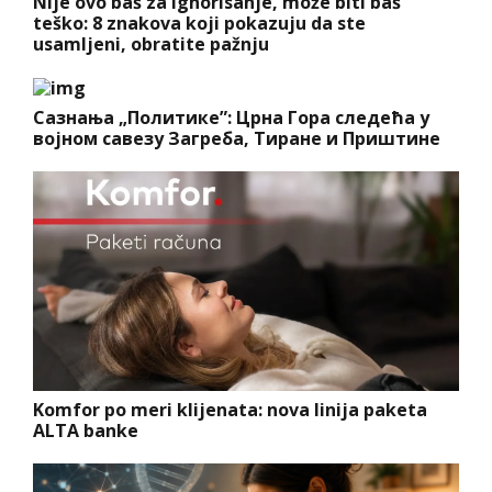
Nije ovo baš za ignorisanje, može biti baš
teško: 8 znakova koji pokazuju da ste
usamljeni, obratite pažnju
Сазнања „Политике”: Црна Гора следећа у
војном савезу Загреба, Тиране и Приштине
Komfor po meri klijenata: nova linija paketa
ALTA banke