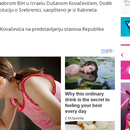
adorom BiH u Izraelu Dušanom Kovačevićem, Dodik
sat
oluciju o Srebrenici, saopšteno je iz Kabineta
Kovačevića na predstavljanju stavova Republike