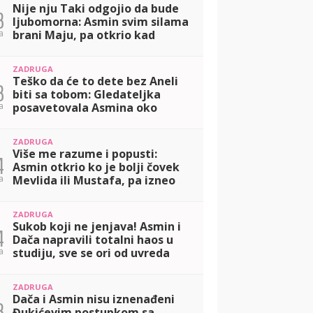
Nije nju Taki odgojio da bude
3
ljubomorna: Asmin svim silama
a
brani Maju, pa otkrio kad
definitivno ide u Dubrovnik!
(VIDEO)
ZADRUGA
Teško da će to dete bez Aneli
3
biti sa tobom: Gledateljka
a
posavetovala Asmina oko
Nore, pa imala jasnu poruku za
Daču! (VIDEO)
ZADRUGA
Više me razume i popusti:
4
Asmin otkrio ko je bolji čovek
a
Mevlida ili Mustafa, pa izneo
da li planira dete sa Majom!
(VIDEO)
ZADRUGA
Sukob koji ne jenjava! Asmin i
4
Dača napravili totalni haos u
a
studiju, sve se ori od uvreda
(VIDEO)
ZADRUGA
Dača i Asmin nisu iznenađeni
3
Đukićevim postupkom sa