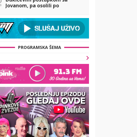
a
Jovanom, pa osolili po
njegovom odnosu sa Aneli:
Mislim da su glumili! (VIDEO)
PROGRAMSKA ŠEMA