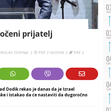
0
sat
očeni prijatelj
0
sat
ORISLAV ZDRINJA
|
PRE 2 GODINE
|
PRE 2
0
sat
0
ad Dodik rekao je danas da je Izrael
sat
ske i istakao da će nastaviti da dugoročno
0