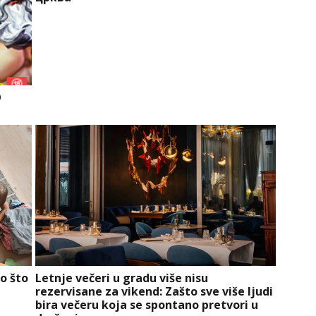
O
o što
Letnje večeri u gradu više nisu
rezervisane za vikend: Zašto sve više ljudi
bira večeru koja se spontano pretvori u