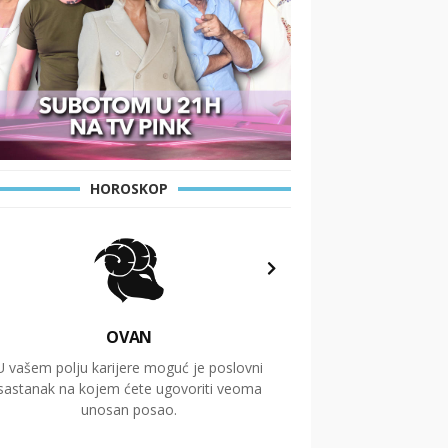
HOROSKOP
OVAN
U vašem polju karijere moguć je poslovni
Putovanja i čitav niz
sastanak na kojem ćete ugovoriti veoma
glavnu temu ovog 
unosan posao.
temelje dugoro