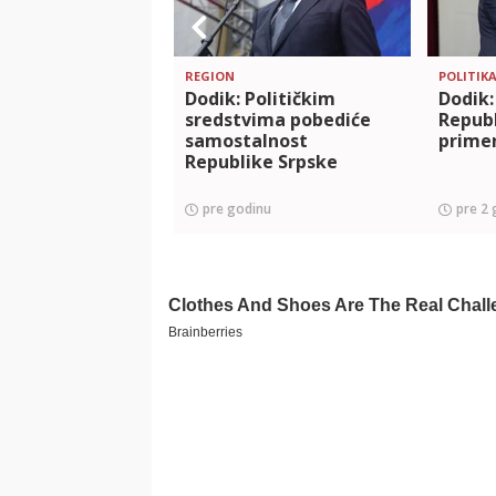
REGION
POLITIK
Dodik: Političkim
Dodik:
sredstvima pobediće
Republ
samostalnost
prime
Republike Srpske
pre godinu
pre 2 