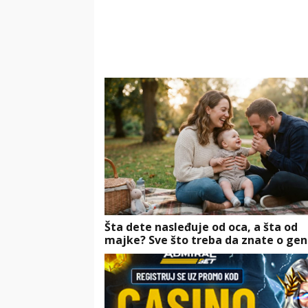
Šta dete nasleđuje od oca, a šta od
majke? Sve što treba da znate o gen