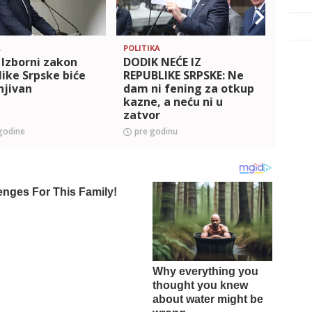
A
POLITIKA
POLITI
 Izborni zakon
DODIK NEĆE IZ
Dodik
ike Srpske biće
REPUBLIKE SRPSKE: Ne
Dan 
njivan
dam ni fening za otkup
Želim
kazne, a neću ni u
prove
zatvor
poro
i sreć
godine
pre godinu
pre 