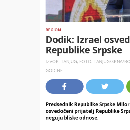
REGION
Dodik: Izrael osved
Republike Srpske
IZVOR: TANJUG, FOTO: TANJUG/SRNA/B
GODINE
Predsednik Republike Srpske Milor
osvedočeni prijatelj Republike Srp
neguju bliske odnose.