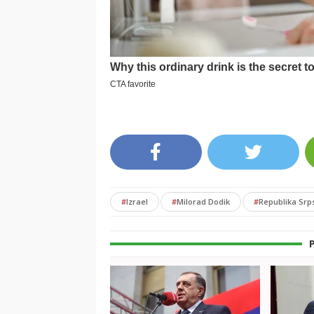
#
Izrael
#
Milorad Dodik
#
Republika Srp