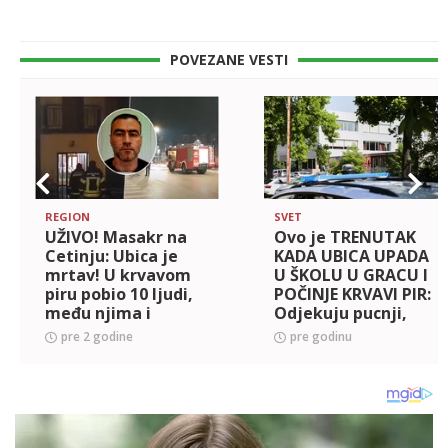
POVEZANE VESTI
REGION
SVET
UŽIVO! Masakr na
Ovo je TRENUTAK
Cetinju: Ubica je
KADA UBICA UPADA
mrtav! U krvavom
U ŠKOLU U GRACU I
piru pobio 10 ljudi,
POČINJE KRVAVI PIR:
među njima i
Odjekuju pucnji,
maloletnu decu
čuje se vriska!
pre 2 godine
pre godinu
(FOTO+VIDEO)