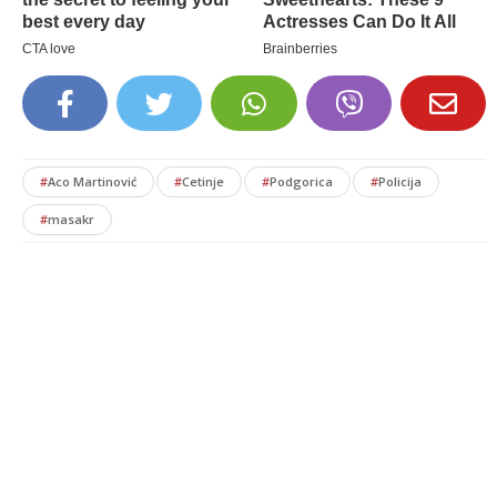
#
Aco Martinović
#
Cetinje
#
Podgorica
#
Policija
#
masakr