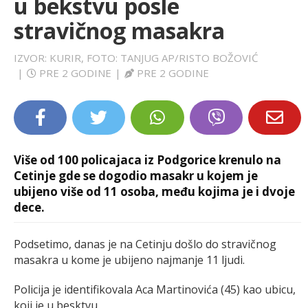
u bekstvu posle
LIFESTYLE
stravičnog masakra
EXTRA
IZVOR: KURIR, FOTO: TANJUG AP/RISTO BOŽOVIĆ
|
PRE 2 GODINE
|
PRE 2 GODINE
Više od 100 policajaca iz Podgorice krenulo na
Cetinje gde se dogodio masakr u kojem je
ubijeno više od 11 osoba, među kojima je i dvoje
dece.
Podsetimo, danas je na Cetinju došlo do stravičnog
masakra u kome je ubijeno najmanje 11 ljudi.
Policija je identifikovala Aca Martinovića (45) kao ubicu,
koji je u besktvu.