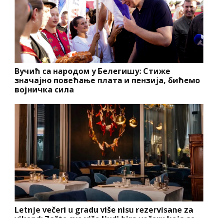
Вучић са народом у Белегишу: Стиже
значајно повећање плата и пензија, бићемо
војничка сила
Letnje večeri u gradu više nisu rezervisane za