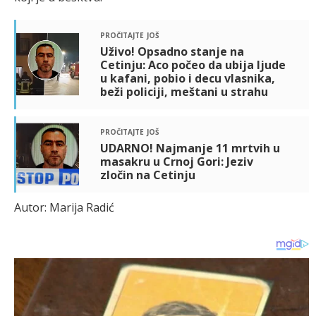
pročitajte još
Uživo! Opsadno stanje na
Cetinju: Aco počeo da ubija ljude
u kafani, pobio i decu vlasnika,
beži policiji, meštani u strahu
pročitajte još
UDARNO! Najmanje 11 mrtvih u
masakru u Crnoj Gori: Jeziv
zločin na Cetinju
Autor: Marija Radić