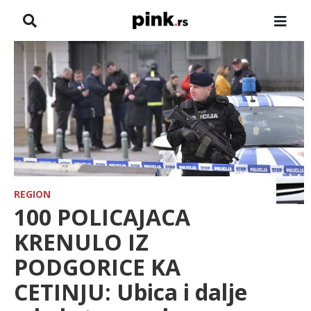
NASLOVNA
VESTI
ZADRUGA
SHOWBIZ
HRONIKA
REGION
100 POLICAJACA
FARMERI
KRENULO IZ
PODGORICE KA
TV
CETINJU: Ubica i dalje
SPORT