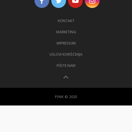
KONTAKT
MARKETING
IMPRESSUM
USLOVI KORIŠĆENJA
PIŠITE NAM
PINK © 2025