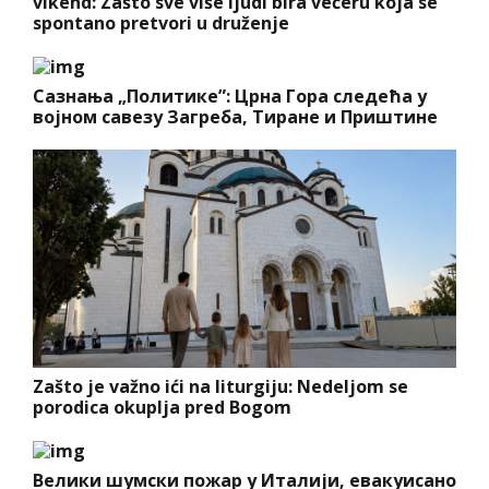
vikend: Zašto sve više ljudi bira večeru koja se
spontano pretvori u druženje
Сазнања „Политике”: Црна Гора следећа у
војном савезу Загреба, Тиране и Приштине
Zašto je važno ići na liturgiju: Nedeljom se
porodica okuplja pred Bogom
Велики шумски пожар у Италији, евакуисано