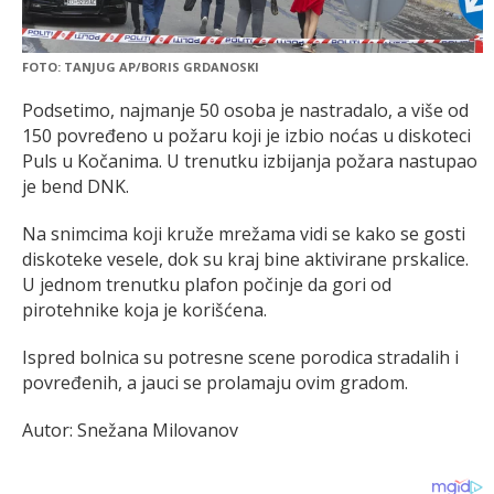
FOTO: TANJUG AP/BORIS GRDANOSKI
Podsetimo, najmanje 50 osoba je nastradalo, a više od
150 povređeno u požaru koji je izbio noćas u diskoteci
Puls u Kočanima. U trenutku izbijanja požara nastupao
je bend DNK.
Na snimcima koji kruže mrežama vidi se kako se gosti
diskoteke vesele, dok su kraj bine aktivirane prskalice.
U jednom trenutku plafon počinje da gori od
pirotehnike koja je korišćena.
Ispred bolnica su potresne scene porodica stradalih i
povređenih, a jauci se prolamaju ovim gradom.
Autor: Snežana Milovanov