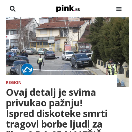
NASLOVNA
VESTI
ZADRUGA
SHOWBIZ
HRONIKA
REGION
Ovaj detalj je svima
FARMERI
privukao pažnju!
Ispred diskoteke smrti
TV
tragovi borbe ljudi za
SPORT