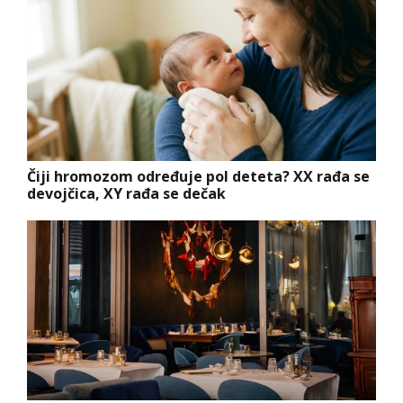
Čiji hromozom određuje pol deteta? XX rađa se
devojčica, XY rađa se dečak