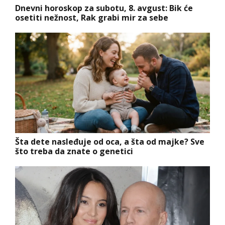
Dnevni horoskop za subotu, 8. avgust: Bik će
osetiti nežnost, Rak grabi mir za sebe
Šta dete nasleđuje od oca, a šta od majke? Sve
što treba da znate o genetici