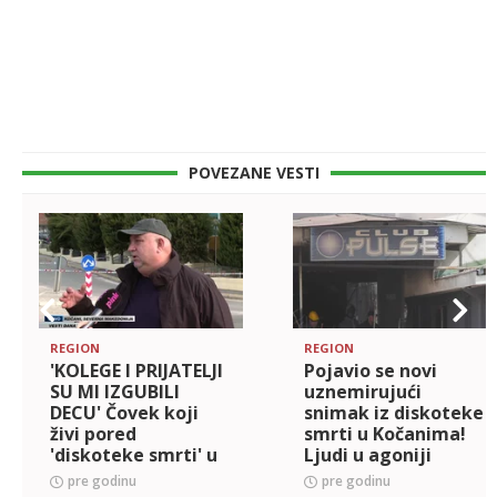
POVEZANE VESTI
REGION
REGION
'KOLEGE I PRIJATELJI
Pojavio se novi
SU MI IZGUBILI
uznemirujući
DECU' Čovek koji
snimak iz diskoteke
živi pored
smrti u Kočanima!
'diskoteke smrti' u
Ljudi u agoniji
Kočanima za TV
vrište i beže!
pre godinu
pre godinu
Pink otkrio sav užas
(VIDEO)