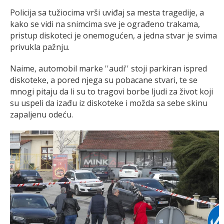
Policija sa tužiocima vrši uviđaj sa mesta tragedije, a
kako se vidi na snimcima sve je ograđeno trakama,
pristup diskoteci je onemogućen, a jedna stvar je svima
privukla pažnju.
Naime, automobil marke ''audi'' stoji parkiran ispred
diskoteke, a pored njega su pobacane stvari, te se
mnogi pitaju da li su to tragovi borbe ljudi za život koji
su uspeli da izađu iz diskoteke i možda sa sebe skinu
zapaljenu odeću.