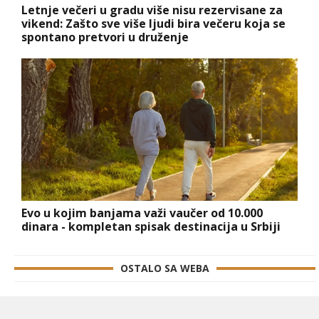
Letnje večeri u gradu više nisu rezervisane za
vikend: Zašto sve više ljudi bira večeru koja se
spontano pretvori u druženje
Evo u kojim banjama važi vaučer od 10.000
dinara - kompletan spisak destinacija u Srbiji
OSTALO SA WEBA