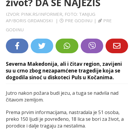
život? DA SE NAJEŽIŠ
LIFESTYLE
IZVOR: PINK.RS/INFORMER, FOTO: TANJUG
AP/BORIS GRDANOSKI
|
PRE GODINU
|
PRE
EXTRA
GODINU
Severna Makedonija, ali i čitav region, zavijeni
su u crno zbog nezapamćene tragedije koja se
dogodila sinoć u diskoteci Puls u Kočanima.
Jutro nakon požara budi jezu, a tuga se nadvila nad
čitavom zemljom.
Prema prvim informacijama, nastradala je 51 osoba,
preko 150 ljudi je povređeno, 18 lica se bori za život, a
porodice i dalje tragaju za nestalima.