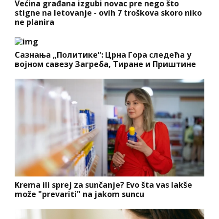
Većina građana izgubi novac pre nego što
stigne na letovanje - ovih 7 troškova skoro niko
ne planira
Сазнања „Политике”: Црна Гора следећа у
војном савезу Загреба, Тиране и Приштине
Krema ili sprej za sunčanje? Evo šta vas lakše
može "prevariti" na jakom suncu