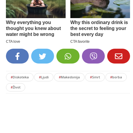
#
Diskoteka
#
Ljudi
#
Makedonija
#
Smrt
#
borba
#
Život