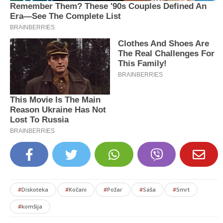
#
Diskoteka
#
Kočani
#
Požar
#
Saša
#
Smrt
#
komšija