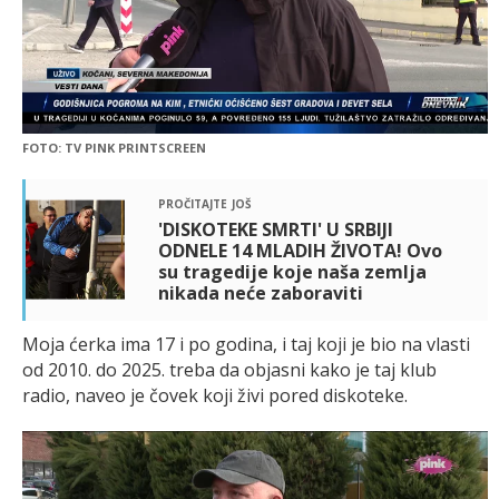
FOTO: TV PINK PRINTSCREEN
pročitajte još
'DISKOTEKE SMRTI' U SRBIJI
ODNELE 14 MLADIH ŽIVOTA! Ovo
su tragedije koje naša zemlja
nikada neće zaboraviti
Moja ćerka ima 17 i po godina, i taj koji je bio na vlasti
od 2010. do 2025. treba da objasni kako je taj klub
radio, naveo je čovek koji živi pored diskoteke.