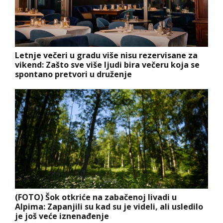
Letnje večeri u gradu više nisu rezervisane za
vikend: Zašto sve više ljudi bira večeru koja se
spontano pretvori u druženje
(FOTO) Šok otkriće na zabačenoj livadi u
Alpima: Zapanjili su kad su je videli, ali usledilo
je još veće iznenađenje