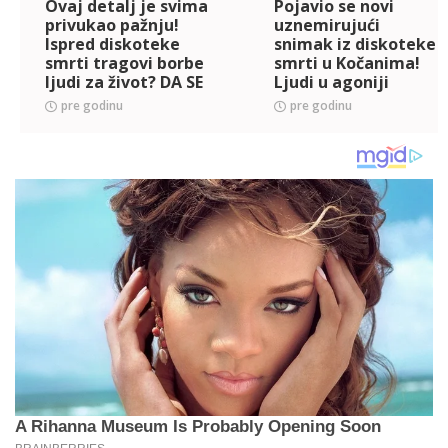
Ovaj detalj je svima
Pojavio se novi
privukao pažnju!
uznemirujući
Ispred diskoteke
snimak iz diskoteke
smrti tragovi borbe
smrti u Kočanima!
ljudi za život? DA SE
Ljudi u agoniji
NAJEŽIŠ
vrište i beže!
pre godinu
pre godinu
(VIDEO)