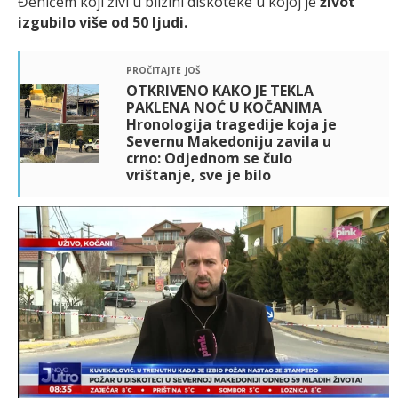
Đenićem koji živi u blizini diskoteke u kojoj je
život
izgubilo više od 50 ljudi.
pročitajte još
OTKRIVENO KAKO JE TEKLA
PAKLENA NOĆ U KOČANIMA
Hronologija tragedije koja je
Severnu Makedoniju zavila u
crno: Odjednom se čulo
vrištanje, sve je bilo