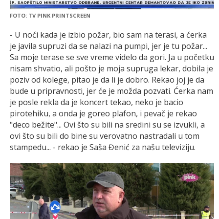
FOTO: TV PINK PRINTSCREEN
- U noći kada je izbio požar, bio sam na terasi, a ćerka
je javila supruzi da se nalazi na pumpi, jer je tu požar...
Sa moje terase se sve vreme videlo da gori. Ja u početku
nisam shvatio, ali pošto je moja supruga lekar, dobila je
poziv od kolege, pitao je da li je dobro. Rekao joj je da
bude u pripravnosti, jer će je možda pozvati. Ćerka nam
je posle rekla da je koncert tekao, neko je bacio
pirotehiku, a onda je goreo plafon, i pevač je rekao
"deco bežite"... Ovi što su bili na sredini su se izvukli, a
ovi što su bili do bine su verovatno nastradali u tom
stampedu... - rekao je Saša Đenić za našu televiziju.