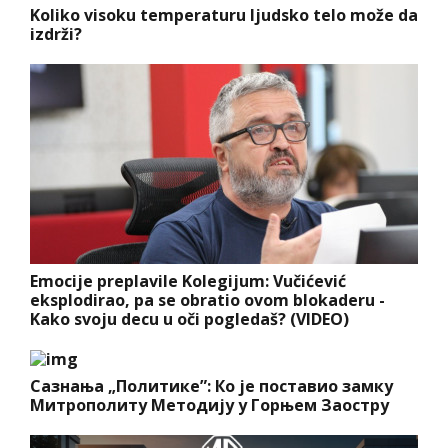
Koliko visoku temperaturu ljudsko telo može da
izdrži?
Emocije preplavile Kolegijum: Vučićević
eksplodirao, pa se obratio ovom blokaderu -
Kako svoju decu u oči pogledaš? (VIDEO)
Сазнања „Политике”: Ко је поставио замку
Митрополиту Методију у Горњем Заостру