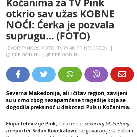
Kočanima za TV Pink
LIFESTYLE
otkrio sav užas KOBNE
NOĆI: Ćerka je pozvala
EXTRA
suprugu... (FOTO)
IZVOR: PINK.RS, FOTO: TV PINK PRINTSCREEN
|
PRE GODINU
|
PRE GODINU
Severna Makedonija, ali i čitav region, zavijeni
su u crno zbog nezapamćene tragedije koja se
dogodila preksinoć u diskoteci Puls u Kočanima.
Ekipa televizije Pink
, nalazi se u
Severnoj Makedoniji
,
a
reporter Srđan Kuvekalović
razgovarao je sa Sašom