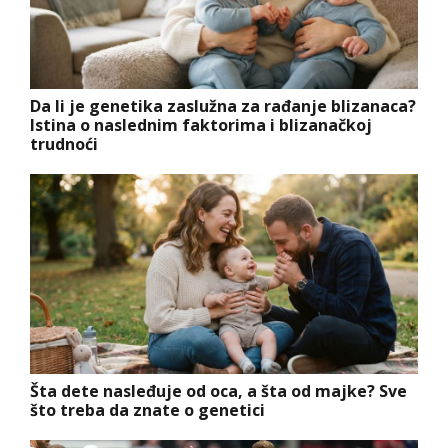
Da li je genetika zaslužna za rađanje blizanaca?
Istina o naslednim faktorima i blizanačkoj
trudnoći
Šta dete nasleđuje od oca, a šta od majke? Sve
što treba da znate o genetici