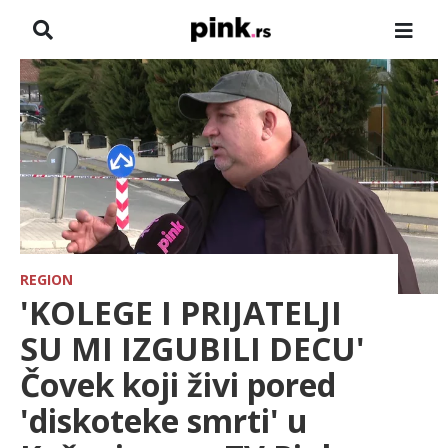
NASLOVNA
VESTI
ZADRUGA
SHOWBIZ
HRONIKA
REGION
'KOLEGE I PRIJATELJI
FARMERI
SU MI IZGUBILI DECU'
Čovek koji živi pored
TV
'diskoteke smrti' u
SPORT