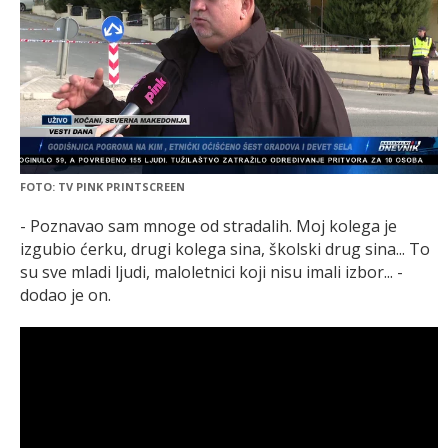
FOTO: TV PINK PRINTSCREEN
- Poznavao sam mnoge od stradalih. Moj kolega je
izgubio ćerku, drugi kolega sina, školski drug sina... To
su sve mladi ljudi, maloletnici koji nisu imali izbor... -
dodao je on.