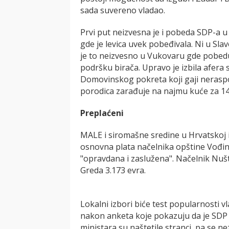
sada suvereno vladao.
Prvi put neizvesna je i pobeda SDP-a u
gde je levica uvek pobeđivala. Ni u Slav
je to neizvesno u Vukovaru gde pobedu
podršku birača. Upravo je izbila afer
Domovinskog pokreta koji gaji nerasp
porodica zarađuje na najmu kuće za 14
Preplaćeni
MALE i siromašne sredine u Hrvatskoj i
osnovna plata načelnika opštine Vođinc
"opravdana i zaslužena". Načelnik Nuš
Greda 3.173 evra.
Lokalni izbori biće test popularnosti 
nakon anketa koje pokazuju da je SDP 
ministara su naštetile stranci, pa se ne