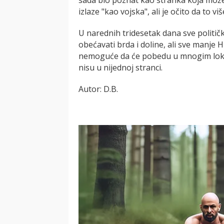
izlaze "kao vojska", ali je očito da to viš
U narednih tridesetak dana sve politič
obećavati brda i doline, ali sve manje H
nemoguće da će pobedu u mnogim lokal
nisu u nijednoj stranci.
Autor: D.B.