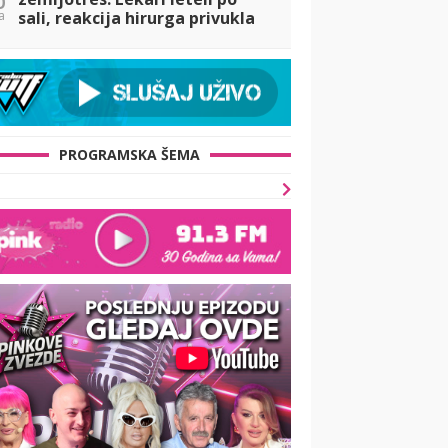
a
sali, reakcija hirurga privukla
pažnju (VIDEO)
PROGRAMSKA ŠEMA