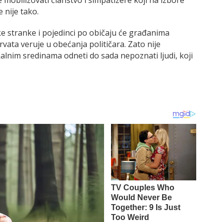
e nije tako.
ke stranke i pojedinci po običaju će građanima
rvata veruje u obećanja političara. Zato nije
nim sredinama odneti do sada nepoznati ljudi, koji