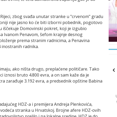
 Rijeci, zbog svađa unutar stranke u "crvenom" gradu
oniji nije jasno ko će biti izborni pobednik, pogotovo
 iščekuje Domovinski pokret, koji je izgubio
a sa Ivanom Penavom, šefom krajnje desnog
oloženje prema stranim radnicima, a Penavina
 inostranih radnika.
maju, ako ništa drugo, preplaćene političare. Tako
i iznosi bruto 4.800 evra, a on sam kaže da je
tra zarađuje 3.192 evra, a predsednik opštine Babina
vladajućeg HDZ-a i premijera Andreja Plenkovića,
vodeća stranka u Hrvatskoj. Brojne afere HDZ-ovih
zadovoljstvo prelilo i na lokalne sredine. HDZ je do