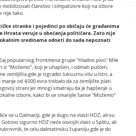
mobilizovati članstvo i simpatizere koji na izbore
e nije tako.
tičke stranke i pojedinci po običaju će građanima
je Hrvata veruje u obećanja političara. Zato nije
okalnim sredinama odneti do sada nepoznati
učaj popularnog frontmena grupe "Hladno pivo" Mile
n iz "Možemo", koji je uhapšen, i odmah pušten,
 zemljišta gde je izgradio luksuznu vilu u Istri, a
o manje od 4.000 evra trebalo da za zemljište plati
jegovoj strani jer mnogi smatraju da je hapšenje u
lokalne izbore, kako bi se smanjile šanse "Možemo"
će se u Dalmaciji, gde je dugo na vlasti HDZ, ali su
 Gotovo sigurno HDZ neće osvojiti vlast u Splitu, ali
Dubrovnik, te celu dalmatinsku županiju gde je do