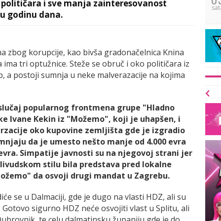
 političara i sve manja zainteresovanost
sat
 u godinu dana.
ama zbog korupcije, kao bivša gradonačelnica Knina
a ima tri optužnice. Steže se obruč i oko političara iz
 a postoji sumnja u neke malverazacije na kojima
 slučaj popularnog frontmena grupe "Hladno
ke Ivane Kekin iz "Možemo", koji je uhapšen, i
zacije oko kupovine zemljišta gde je izgradio
 sumnjaju da je umesto nešto manje od 4.000 evra
evra. Simpatije javnosti su na njegovoj strani jer
ivudskom stilu bila predstava pred lokalne
"Možemo" da osvoji drugi mandat u Zagrebu.
će se u Dalmaciji, gde je dugo na vlasti HDZ, ali su
 Gotovo sigurno HDZ neće osvojiti vlast u Splitu, ali
Dubrovnik, te celu dalmatinsku županiju gde je do