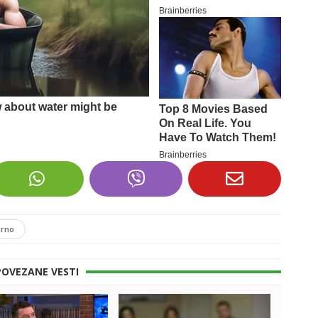
urno
POVEZANE VESTI