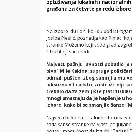
optuživanja lokalnih i nacionalnih
građana za četvrte po redu izbore
Na izbore idu i oni koji su pod istrag
Josipa Pleslić, poznatija kao Rimac, koj
stranke Možemo koji vode grad Zagreb,
istražitelji sada rade.
Najveću pažnju javnosti pobudio je
pivo" Mile Kekina, supruga političar
odmah pušten, zbog sumnji u malver
luksuznu vilu u Istri, a istražitelji
trebalo da za zemljište plati 10.000 
mnogi smatraju da je hapšenje u hol
izbore, kako bi se smanjile šanse 
Najveća bitka na lokalnim izborima vodi
sada šanse stranke na vlasti poljuljane.
postoji mogućnost da izgubi i Zadar i 