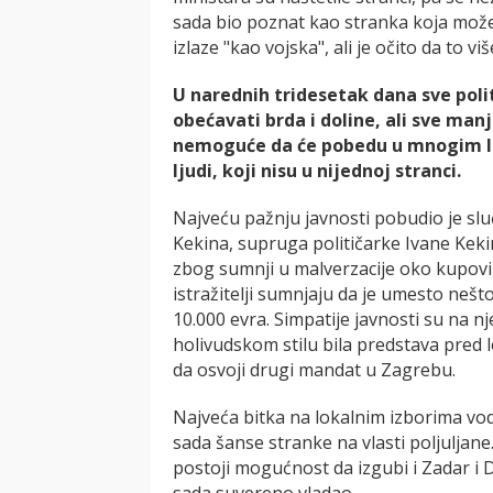
sada bio poznat kao stranka koja može 
izlaze "kao vojska", ali je očito da to viš
U narednih tridesetak dana sve poli
obećavati brda i doline, ali sve man
nemoguće da će pobedu u mnogim l
ljudi, koji nisu u nijednoj stranci.
Najveću pažnju javnosti pobudio je sl
Kekina, supruga političarke Ivane Keki
zbog sumnji u malverzacije oko kupovine
istražitelji sumnjaju da je umesto nešt
10.000 evra. Simpatije javnosti su na n
holivudskom stilu bila predstava pred 
da osvoji drugi mandat u Zagrebu.
Najveća bitka na lokalnim izborima vodi
sada šanse stranke na vlasti poljuljane.
postoji mogućnost da izgubi i Zadar i 
sada suvereno vladao.