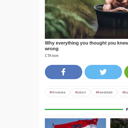
#
Hrvatska
#
Izbori
#
Kandidati
#
b