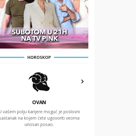
HOROSKOP
OVAN
U vašem polju karijere moguć je poslovni
Putovanja i čitav niz
sastanak na kojem ćete ugovoriti veoma
glavnu temu ovog 
unosan posao.
temelje dugoro