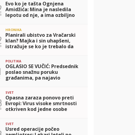
Evo ko je tašta Ognjena
2
Amidžića: Mina je nasledila
a
lepotu od nje, a ima ozbiljno
zanimanje (FOTO)
HRONIKA
Planirali ubistvo za Vračarski
2
klan? Majka i sin uhapšeni,
a
istražuje se ko je trebalo da
bude likvidiran
POLITIKA
OGLASIO SE VUČIĆ: Predsednik
1
poslao snažnu poruku
t
građanima, pa najavio
istorijsku posetu Beogradu!
SVET
Opasna zaraza ponovo preti
3
Evropi: Virus visoke smrtnosti
a
otkriven kod jedne osobe
SVET
Usred operacije počeo
3
zemljotres: Lekari leteli po