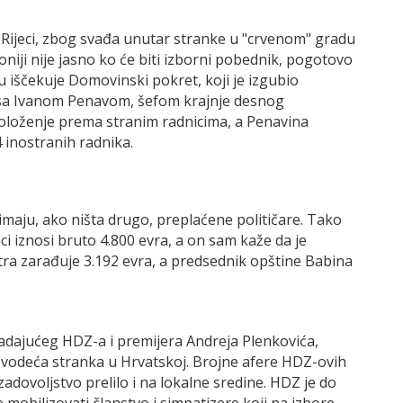
 Rijeci, zbog svađa unutar stranke u "crvenom" gradu
oniji nije jasno ko će biti izborni pobednik, pogotovo
 iščekuje Domovinski pokret, koji je izgubio
a sa Ivanom Penavom, šefom krajnje desnog
oloženje prema stranim radnicima, a Penavina
 inostranih radnika.
maju, ako ništa drugo, preplaćene političare. Tako
i iznosi bruto 4.800 evra, a on sam kaže da je
tra zarađuje 3.192 evra, a predsednik opštine Babina
vladajućeg HDZ-a i premijera Andreja Plenkovića,
vodeća stranka u Hrvatskoj. Brojne afere HDZ-ovih
zadovoljstvo prelilo i na lokalne sredine. HDZ je do
mobilizovati članstvo i simpatizere koji na izbore