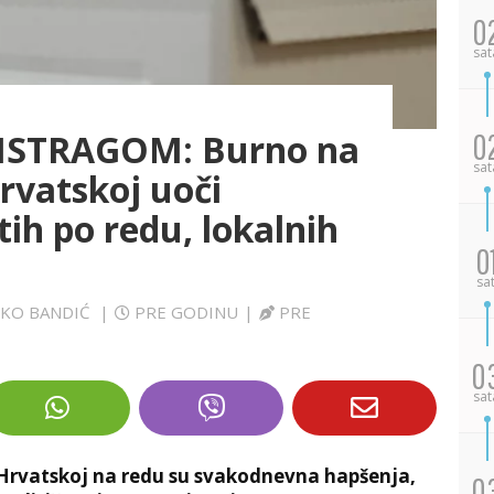
0
sat
ISTRAGOM: Burno na
0
sat
Hrvatskoj uoči
tih po redu, lokalnih
0
sa
RKO BANDIĆ
|
PRE GODINU
|
PRE
0
sat
 Hrvatskoj na redu su svakodnevna hapšenja,
0