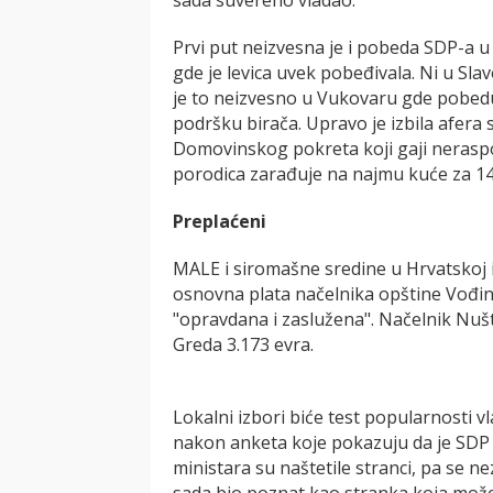
Prvi put neizvesna je i pobeda SDP-a u
gde je levica uvek pobeđivala. Ni u Slav
je to neizvesno u Vukovaru gde pobedu
podršku birača. Upravo je izbila afer
Domovinskog pokreta koji gaji nerasp
porodica zarađuje na najmu kuće za 14
Preplaćeni
MALE i siromašne sredine u Hrvatskoj i
osnovna plata načelnika opštine Vođinc
"opravdana i zaslužena". Načelnik Nuš
Greda 3.173 evra.
Lokalni izbori biće test popularnosti 
nakon anketa koje pokazuju da je SDP 
ministara su naštetile stranci, pa se ne
sada bio poznat kao stranka koja može 