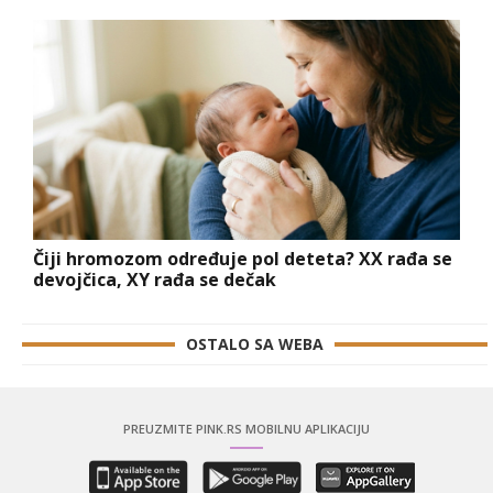
Čiji hromozom određuje pol deteta? XX rađa se
devojčica, XY rađa se dečak
OSTALO SA WEBA
PREUZMITE PINK.RS MOBILNU APLIKACIJU