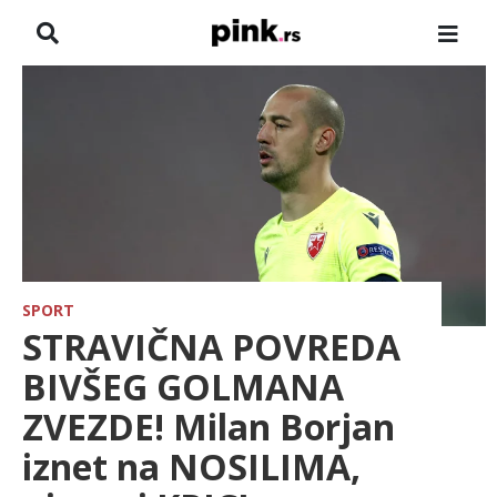
NASLOVNA
VESTI
ZADRUGA
SHOWBIZ
HRONIKA
SPORT
STRAVIČNA POVREDA
FARMERI
BIVŠEG GOLMANA
ZVEZDE! Milan Borjan
TV
iznet na NOSILIMA,
SPORT