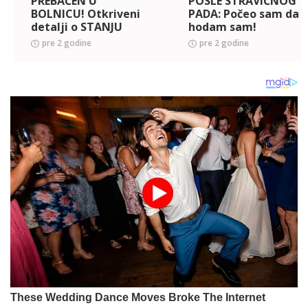
PREBAČEN U
POSLE STRAVIČNOG
BOLNICU! Otkriveni
PADA: Počeo sam da
detalji o STANJU
hodam sam!
BIVŠEG GOLMANA
pre 2 godine
pre 2 godine
Zvezd