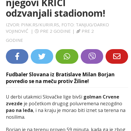
njegovi KRICI
LIFESTYLE
odzvanjali stadionom!
EXTRA
IZVOR: PINK.RS/KURIR.RS, FOTO: TANJUG/DARKO
VOJINOVIĆ
|
PRE 2 GODINE
|
PRE 2
GODINE
Fudbaler Slovana iz Bratislave Milan Borjan
povredio se na meču protiv Žiline!
U derbi utakmici Slovačke lige bivši
golman Crvene
zvezde
je početkom drugog poluvremena nezogdno
pao na leđa
, i na kraju je morao biti iznet sa terena na
nosilima.
Borjan je na terenu proveo 59 minuta, kada ga je zbog