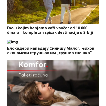
Evo u kojim banjama važi vaučer od 10.000
dinara - kompletan spisak destinacija u Srbiji
Блокадери нападају Синишу Малог, њихов
економски стручњак им „срушио снешка”