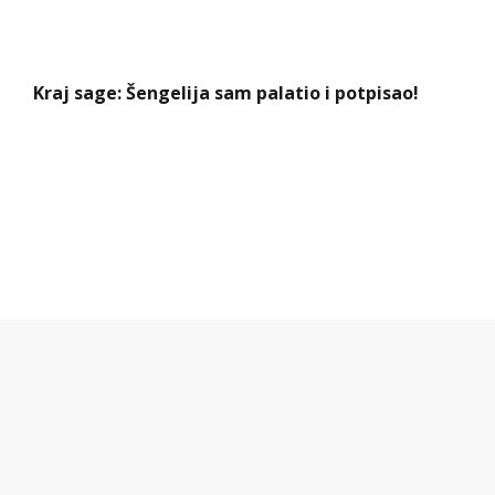
Kraj sage: Šengelija sam palatio i potpisao!
Komfor po meri klijenata: nova linija paketa
ALTA banke