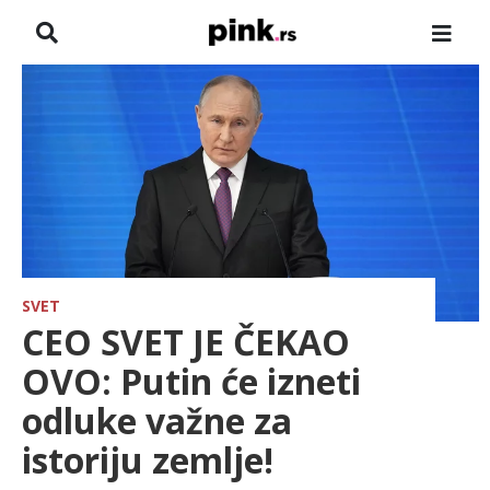
NASLOVNA
VESTI
ZADRUGA
SHOWBIZ
HRONIKA
SVET
CEO SVET JE ČEKAO
FARMERI
OVO: Putin će izneti
odluke važne za
TV
istoriju zemlje!
SPORT