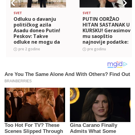
SVET
SVET
Odluku o davanju
PUTIN ODRŽAO
političkog azila
HITAN SASTANAK U
Asadu doneo Putin!
KURSKU! Gerasimov
Peskov: Takve
mu saopštio
odluke ne mogu da
najnovije podatke:
se donose bez šefa
Plan Ukrajine je
pre 2 godine
pre godinu
države
propao