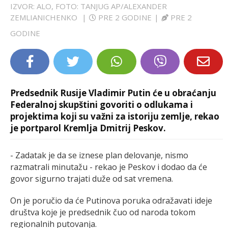
IZVOR: ALO, FOTO: TANJUG AP/ALEXANDER
LIFESTYLE
ZEMLIANICHENKO
|
PRE 2 GODINE
|
PRE 2
GODINE
EXTRA
Predsednik Rusije Vladimir Putin će u obraćanju
Federalnoj skupštini govoriti o odlukama i
projektima koji su važni za istoriju zemlje, rekao
je portparol Kremlja Dmitrij Peskov.
- Zadatak je da se iznese plan delovanje, nismo
razmatrali minutažu - rekao je Peskov i dodao da će
govor sigurno trajati duže od sat vremena.
On je poručio da će Putinova poruka odražavati ideje
društva koje je predsednik čuo od naroda tokom
regionalnih putovanja.