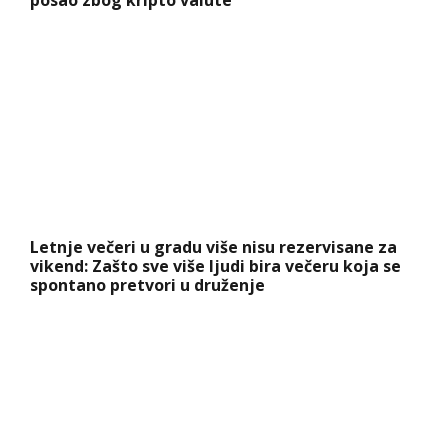
posao zbog kripto valute
Letnje večeri u gradu više nisu rezervisane za
vikend: Zašto sve više ljudi bira večeru koja se
spontano pretvori u druženje