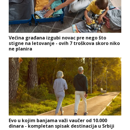
Većina građana izgubi novac pre nego što
stigne na letovanje - ovih 7 troškova skoro niko
ne planira
Evo u kojim banjama važi vaučer od 10.000
dinara - kompletan spisak destinacija u Srbiji