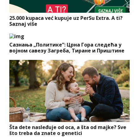
25.000 kupaca već kupuje uz PerSu Extra. A ti?
Saznaj više
Сазнања „Политике”: Црна Гора следећа у
војном савезу Загреба, Тиране и Приштине
Šta dete nasleđuje od oca, a šta od majke? Sve
što treba da znate o genetici