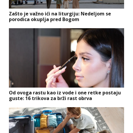
Zašto je važno ići na liturgiju: Nedeljom se
porodica okuplja pred Bogom
Od ovoga rastu kao iz vode i one retke postaju
guste: 16 trikova za brži rast obrva