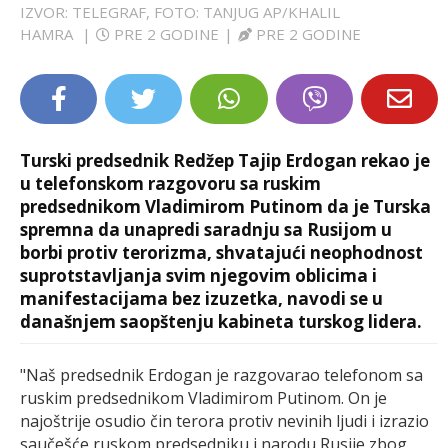
IZVOR: TELEGRAF, FOTO: TANJUG AP/KHALIL
LIFESTYLE
HAMRA
|
PRE 2 GODINE
|
PRE 2 GODINE
EXTRA
Turski predsednik Redžep Tajip Erdogan rekao je
u telefonskom razgovoru sa ruskim
predsednikom Vladimirom Putinom da je Turska
spremna da unapredi saradnju sa Rusijom u
borbi protiv terorizma, shvatajući neophodnost
suprotstavljanja svim njegovim oblicima i
manifestacijama bez izuzetka, navodi se u
današnjem saopštenju kabineta turskog lidera.
"Naš predsednik Erdogan je razgovarao telefonom sa
ruskim predsednikom Vladimirom Putinom. On je
najoštrije osudio čin terora protiv nevinih ljudi i izrazio
saučešće ruskom predsedniku i narodu Rusije zbog