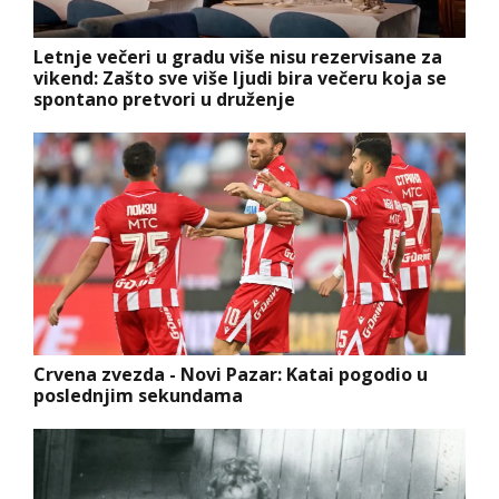
Letnje večeri u gradu više nisu rezervisane za
vikend: Zašto sve više ljudi bira večeru koja se
spontano pretvori u druženje
Crvena zvezda - Novi Pazar: Katai pogodio u
poslednjim sekundama