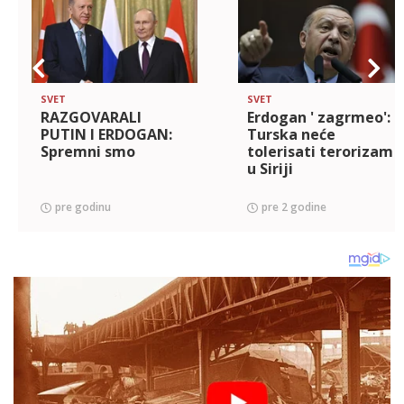
SVET
SVET
RAZGOVARALI
Erdogan ' zagrmeo':
PUTIN I ERDOGAN:
Turska neće
Spremni smo
tolerisati terorizam
u Siriji
pre godinu
pre 2 godine