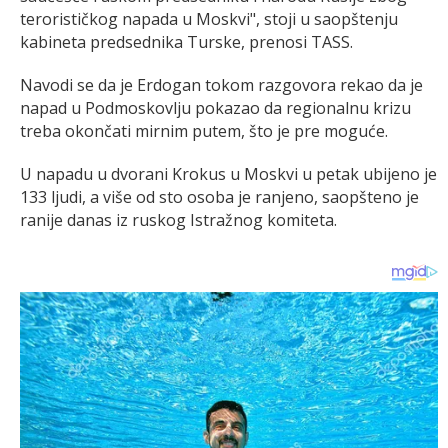
terorističkog napada u Moskvi", stoji u saopštenju
kabineta predsednika Turske, prenosi TASS.
Navodi se da je Erdogan tokom razgovora rekao da je
napad u Podmoskovlju pokazao da regionalnu krizu
treba okončati mirnim putem, što je pre moguće.
U napadu u dvorani Krokus u Moskvi u petak ubijeno je
133 ljudi, a više od sto osoba je ranjeno, saopšteno je
ranije danas iz ruskog Istražnog komiteta.