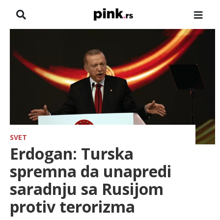
NASLOVNA
VESTI
ZADRUGA
SHOWBIZ
HRONIKA
SVET
Erdogan: Turska
FARMERI
spremna da unapredi
saradnju sa Rusijom
TV
protiv terorizma
SPORT