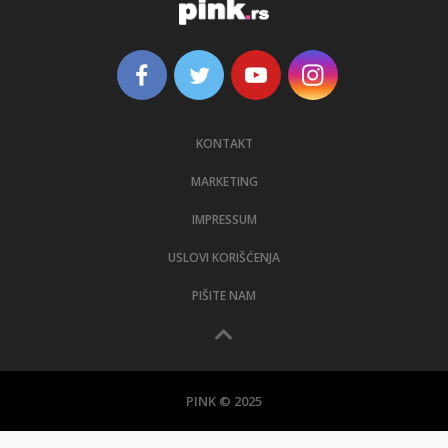
KONTAKT
MARKETING
IMPRESSUM
USLOVI KORIŠĆENJA
PIŠITE NAM
PINK © 2025