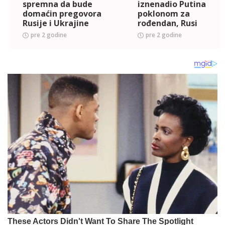
spremna da bude
iznenadio Putina
domaćin pregovora
poklonom za
Rusije i Ukrajine
rođendan, Rusi
oduševljeni
pre 2 godine
pre 2 godine