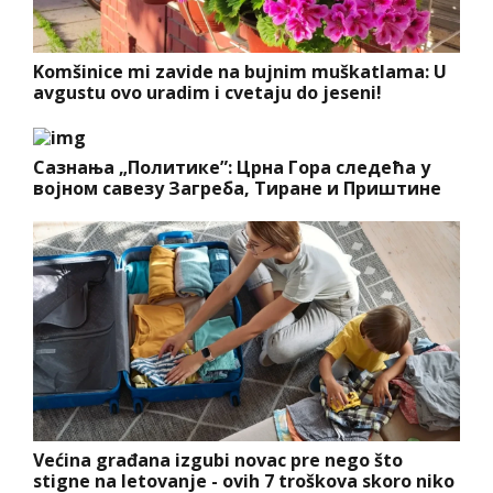
Komšinice mi zavide na bujnim muškatlama: U
avgustu ovo uradim i cvetaju do jeseni!
Сазнања „Политике”: Црна Гора следећа у
војном савезу Загреба, Тиране и Приштине
Većina građana izgubi novac pre nego što
stigne na letovanje - ovih 7 troškova skoro niko