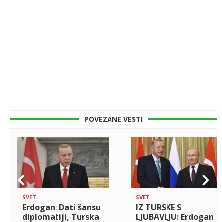
POVEZANE VESTI
SVET
SVET
Erdogan: Dati šansu
IZ TURSKE S
diplomatiji, Turska
LJUBAVLJU: Erdogan