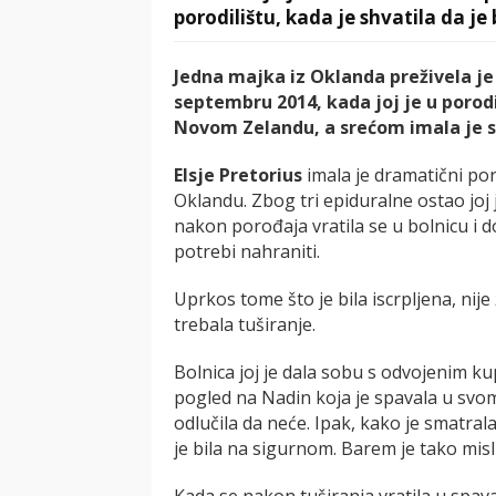
porodilištu, kada je shvatila da je
Jedna majka iz Oklanda preživela je
septembru 2014, kada joj je u porod
Novom Zelandu, a srećom imala je s
Elsje Pretorius
imala je dramatični po
Oklandu. Zbog tri epiduralne ostao joj
nakon porođaja vratila se u bolnicu i 
potrebi nahraniti.
Uprkos tome što je bila iscrpljena, nije ž
trebala tuširanje.
Bolnica joj je dala sobu s odvojenim kup
pogled na Nadin koja je spavala u svom 
odlučila da neće. Ipak, kako je smatrala
je bila na sigurnom. Barem je tako misli
Kada se nakon tuširanja vratila u spava