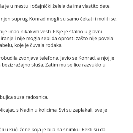
a je u mestu i očajnički želela da ima vlastito dete.
 i njen suprug Konrad mogli su samo čekati i moliti se.
 nije imao nikakvih vesti. Elsje je stalno u glavni
iranje i nije mogla sebi da oprosti zašto nije povela
abelu, koje je čuvala rođaka.
probudila zvonjava telefona. Javio se Konrad, a njoj je
 bezizražajno sluša. Zatim mu se lice razvuklo u
a bujica suza radosnica.
cajac, s Nadin u kolicima. Svi su zaplakali, sve je
li u kući žene koja je bila na snimku. Rekli su da