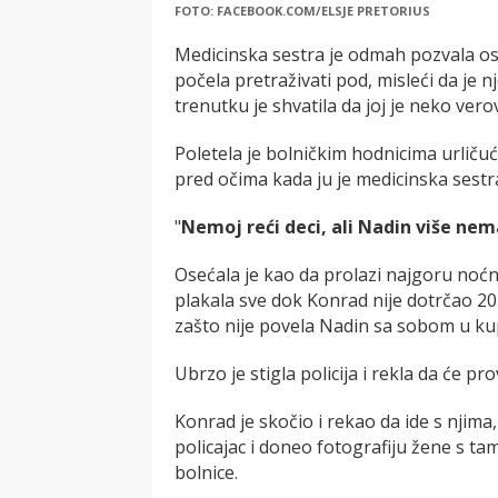
FOTO: FACEBOOK.COM/ELSJE PRETORIUS
Medicinska sestra je odmah pozvala osig
počela pretraživati pod, misleći da je 
trenutku je shvatila da joj je neko ver
Poletela je bolničkim hodnicima urličući
pred očima kada ju je medicinska sestr
"
Nemoj reći deci, ali Nadin više n
Osećala je kao da prolazi najgoru noćnu
plakala sve dok Konrad nije dotrčao 20 
zašto nije povela Nadin sa sobom u kupa
Ubrzo je stigla policija i rekla da će p
Konrad je skočio i rekao da ide s njima
policajac i doneo fotografiju žene s ta
bolnice.