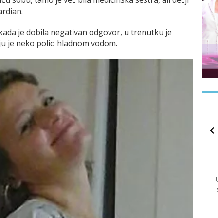
ardian.
a kada je dobila negativan odgovor, u trenutku je
 ju je neko polio hladnom vodom.