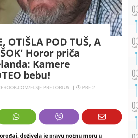
0
sat
, OTIŠLA POD TUŠ, A
0
sat
ŠOK' Horor priča
elanda: Kamere
0
 OTEO bebu!
sat
FACEBOOK.COM/ELSJE PRETORIUS
|
PRE 2
0
sat
0
rođaj, doživela je pravu noćnu moru u