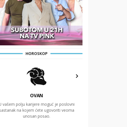
HOROSKOP
OVAN
U vašem polju karijere moguć je poslovni
Putovanja i čitav niz
sastanak na kojem ćete ugovoriti veoma
glavnu temu ovog 
unosan posao.
temelje dugoro