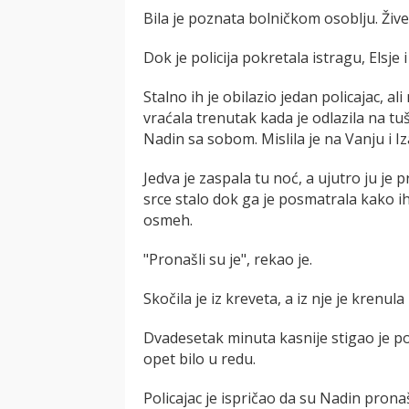
Bila je poznata bolničkom osoblju. Živel
Dok je policija pokretala istragu, Elsje
Stalno ih je obilazio jedan policajac, ali
vraćala trenutak kada je odlazila na tuš
Nadin sa sobom. Mislila je na Vanju i Iz
Jedva je zaspala tu noć, a ujutro ju je 
srce stalo dok ga je posmatrala kako ih
osmeh.
"Pronašli su je", rekao je.
Skočila je iz kreveta, a iz nje je krenul
Dvadesetak minuta kasnije stigao je poli
opet bilo u redu.
Policajac je ispričao da su Nadin pronaš