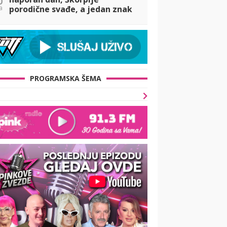
a
porodične svađe, a jedan znak
ljubavna avantura
PROGRAMSKA ŠEMA