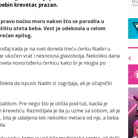
 bebin krevetac prazan.
sat
 pravu noćnu moru nakon što se porodila u
ilištu oteta beba. Vest je odeknula u celom
rećan epilog.
rođaj kada je na svet donela treću ćerku Nadin u
 je ukočen vrat i nesnosna glavobolja. Nekoliko dana
dovela novorođenu ćerkicu kako bi je mogla po
elela da ispusti Nadin iz zagrljaja, ali je očajnički
atilom. Pre nego što je otišla pod tuš, bacila je
krevetiću. Razmišljala je da ju uzme sa sobom, ali je
, bila je udaljena tek nekoliko metara od nje, a beba
la.
ću sobu, tamo je već bila medicinska sestra, ali dečji