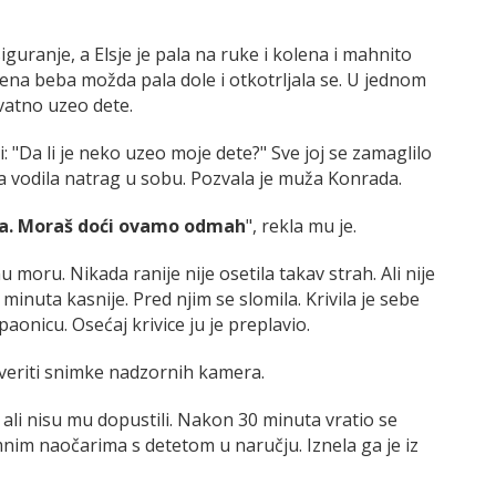
uranje, a Elsje je pala na ruke i kolena i mahnito
njena beba možda pala dole i otkotrljala se. U jednom
ovatno uzeo dete.
: "Da li je neko uzeo moje dete?" Sve joj se zamaglilo
a vodila natrag u sobu. Pozvala je muža Konrada.
ema. Moraš doći ovamo odmah
", rekla mu je.
 moru. Nikada ranije nije osetila takav strah. Ali nije
minuta kasnije. Pred njim se slomila. Krivila je sebe
onicu. Osećaj krivice ju je preplavio.
roveriti snimke nadzornih kamera.
, ali nisu mu dopustili. Nakon 30 minuta vratio se
mnim naočarima s detetom u naručju. Iznela ga je iz