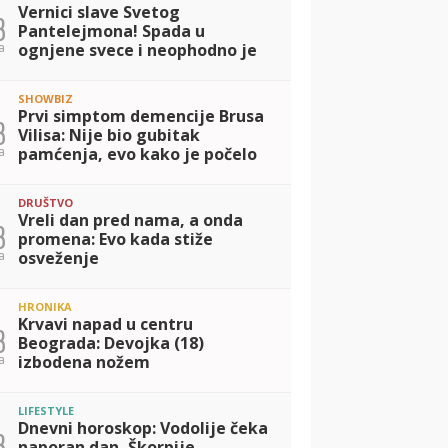
Vernici slave Svetog
3
Pantelejmona! Spada u
a
ognjene svece i neophodno je
poštovati pravila, a za dve
stvari se veruje se da donose
SHOWBIZ
sreću
Prvi simptom demencije Brusa
3
Vilisa: Nije bio gubitak
a
pamćenja, evo kako je počelo
DRUŠTVO
Vreli dan pred nama, a onda
3
promena: Evo kada stiže
a
osveženje
HRONIKA
Krvavi napad u centru
3
Beograda: Devojka (18)
a
izbodena nožem
LIFESTYLE
Dnevni horoskop: Vodolije čeka
3
naporan dan, Škorpije