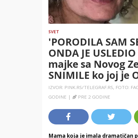
SVET
'PORODILA SAM SE
ONDA JE USLEDIO 
majke sa Novog Z
SNIMILE ko joj je
IZVOR: PINK.RS/TELEGRAF.RS, FOTO: 
GODINE
|
PRE 2 GODINE
Mama koja je imala dramatičan po