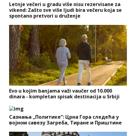
Letnje večeri u gradu više nisu rezervisane za
vikend: Zašto sve više ljudi bira večeru koja se
spontano pretvori u druženje
Evo u kojim banjama važi vaučer od 10.000
dinara - kompletan spisak destinacija u Srbiji
Сазнања „Политике”: Црна Гора следећа у
војном савезу Загреба, Тиране и Приштине