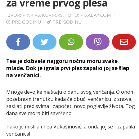
za vreme prvog plesa
LIFESTYLE
IZVOR: PINK.RS/KURIR.RS, FOTO: PIXABAY.COM
|
PRE GODINU
|
PRE GODINU
EXTRA
Tea je doživela najgoru noćnu moru svake
mlade. Dok je igrala prvi ples zapalio joj se šlep
na venčanici.
Mnoge devojke maštaju o danu svog venčanja. O onom
posebnom trenutku kada će obući venčanicu iz snova,
zasijati pred svima i započeti novo poglavlje života. Tog
dana sve mora biti savršeno!
Tako je mislila i Tea Vukašinović, a onda joj se - zapalila
venčanica!