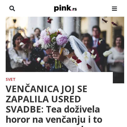
NASLOVNA
VESTI
ZADRUGA
SHOWBIZ
HRONIKA
SVET
VENČANICA JOJ SE
FARMERI
ZAPALILA USRED
SVADBE: Tea doživela
TV
horor na venčanju i to
SPORT