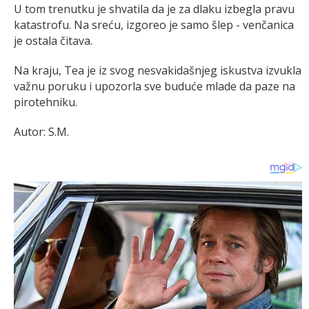
U tom trenutku je shvatila da je za dlaku izbegla pravu
katastrofu. Na sreću, izgoreo je samo šlep - venčanica
je ostala čitava.
Na kraju, Tea je iz svog nesvakidašnjeg iskustva izvukla
važnu poruku i upozorla sve buduće mlade da paze na
pirotehniku.
Autor: S.M.