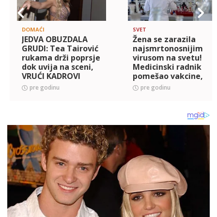
DOMAĆI
SVET
JEDVA OBUZDALA
Žena se zarazila
GRUDI: Tea Tairović
najsmrtonosnijim
rukama drži poprsje
virusom na svetu!
dok uvija na sceni,
Medicinski radnik
VRUĆI KADROVI
pomešao vakcine,
(FOTO)
posledice su jezive
pre godinu
pre godinu