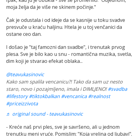
moja želja da je više ne skinem počinje."
Čak je odustala i od ideje da se kasnije u toku svadve
presvuče u kraću haljinu. Htela je u toj venčanici da
ostane ceo dan.
I došao je "taj famozni dan svadbe", i trenutak prvog
plesa. Sve je bilo kao u snu - romantična muzika, svetla,
dim koji je stvarao efekat oblaka...
@teavukasinovic
Kako sam spalila vencanicu?! Tako da sam uz nesto
staro, novo i pozajmljeno, imala i DIMLJENO!
#svadba
#lifestory
#tiktokbalkan
#vencanica
#realnost
#priceizzivota
♬ original sound - teavukasinovic
- Kreće naš prvi ples, sve je savršeno, ali u jednom
trenutku meni vruće. Pomislim: "Koja vrelina od ljubavi".