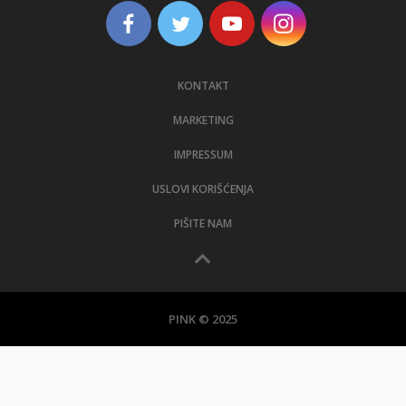
KONTAKT
MARKETING
IMPRESSUM
USLOVI KORIŠĆENJA
PIŠITE NAM
PINK © 2025