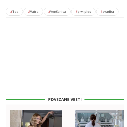
#
Tea
#
Vatra
#
Venčanica
#
prvi ples
#
svadba
POVEZANE VESTI