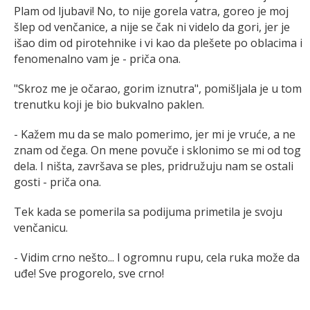
Plam od ljubavi! No, to nije gorela vatra, goreo je moj
šlep od venčanice, a nije se čak ni videlo da gori, jer je
išao dim od pirotehnike i vi kao da plešete po oblacima i
fenomenalno vam je - priča ona.
"Skroz me je očarao, gorim iznutra", pomišljala je u tom
trenutku koji je bio bukvalno paklen.
- Kažem mu da se malo pomerimo, jer mi je vruće, a ne
znam od čega. On mene povuče i sklonimo se mi od tog
dela. I ništa, završava se ples, pridružuju nam se ostali
gosti - priča ona.
Tek kada se pomerila sa podijuma primetila je svoju
venčanicu.
- Vidim crno nešto... I ogromnu rupu, cela ruka može da
uđe! Sve progorelo, sve crno!