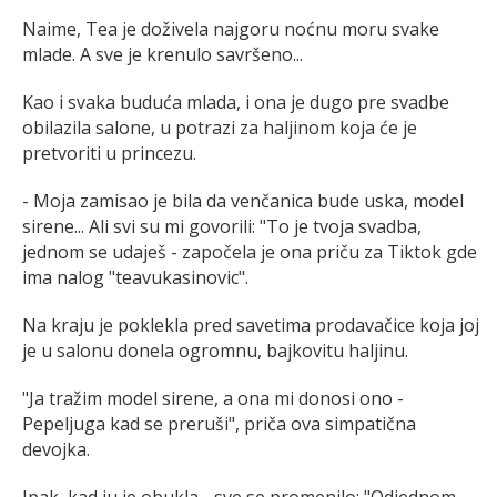
Naime, Tea je doživela najgoru noćnu moru svake
mlade. A sve je krenulo savršeno...
Kao i svaka buduća mlada, i ona je dugo pre svadbe
obilazila salone, u potrazi za haljinom koja će je
pretvoriti u princezu.
- Moja zamisao je bila da venčanica bude uska, model
sirene... Ali svi su mi govorili: "To je tvoja svadba,
jednom se udaješ - započela je ona priču za Tiktok gde
ima nalog "teavukasinovic".
Na kraju je poklekla pred savetima prodavačice koja joj
je u salonu donela ogromnu, bajkovitu haljinu.
"Ja tražim model sirene, a ona mi donosi ono -
Pepeljuga kad se preruši", priča ova simpatična
devojka.
Ipak, kad ju je obukla - sve se promenilo: "Odjednom,