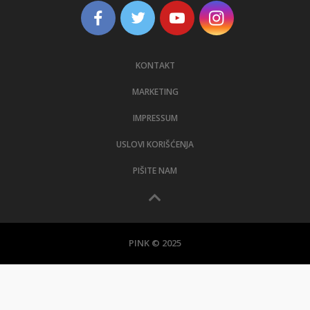
KONTAKT
MARKETING
IMPRESSUM
USLOVI KORIŠĆENJA
PIŠITE NAM
PINK © 2025