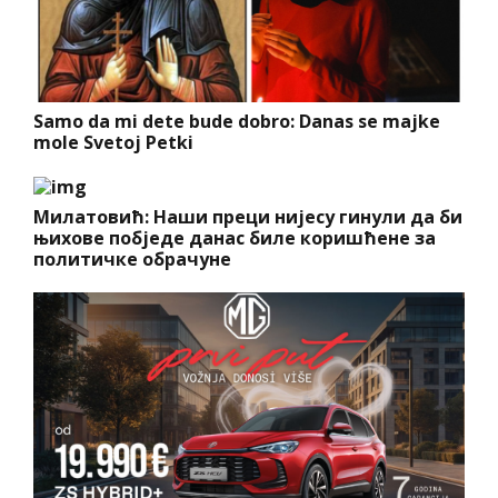
Samo da mi dete bude dobro: Danas se majke
mole Svetoj Petki
Милатовић: Наши преци нијесу гинули да би
њихове побједе данас биле коришћене за
политичке обрачуне