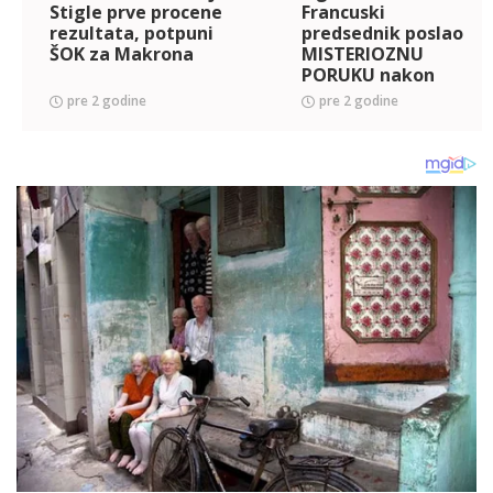
Stigle prve procene
Francuski
rezultata, potpuni
predsednik poslao
ŠOK za Makrona
MISTERIOZNU
PORUKU nakon
šokantnih rezultata
pre 2 godine
pre 2 godine
na izborima