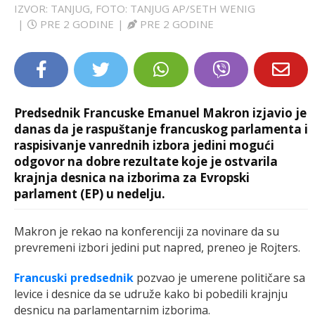
IZVOR: TANJUG, FOTO: TANJUG AP/SETH WENIG
LIFESTYLE
|
PRE 2 GODINE
|
PRE 2 GODINE
EXTRA
Predsednik Francuske Emanuel Makron izjavio je
danas da je raspuštanje francuskog parlamenta i
raspisivanje vanrednih izbora jedini mogući
odgovor na dobre rezultate koje je ostvarila
krajnja desnica na izborima za Evropski
parlament (EP) u nedelju.
Makron je rekao na konferenciji za novinare da su
prevremeni izbori jedini put napred, preneo je Rojters.
Francuski predsednik
pozvao je umerene političare sa
levice i desnice da se udruže kako bi pobedili krajnju
desnicu na parlamentarnim izborima.