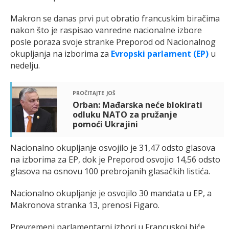
Makron se danas prvi put obratio francuskim biračima
nakon što je raspisao vanredne nacionalne izbore
posle poraza svoje stranke Preporod od Nacionalnog
okupljanja na izborima za
Evropski parlament (EP)
u
nedelju.
pročitajte još
Orban: Mađarska neće blokirati
odluku NATO za pružanje
pomoći Ukrajini
Nacionalno okupljanje osvojilo je 31,47 odsto glasova
na izborima za EP, dok je Preporod osvojio 14,56 odsto
glasova na osnovu 100 prebrojanih glasačkih listića.
Nacionalno okupljanje je osvojilo 30 mandata u EP, a
Makronova stranka 13, prenosi Figaro.
Prevremeni parlamentarni izbori u Francuskoj biće