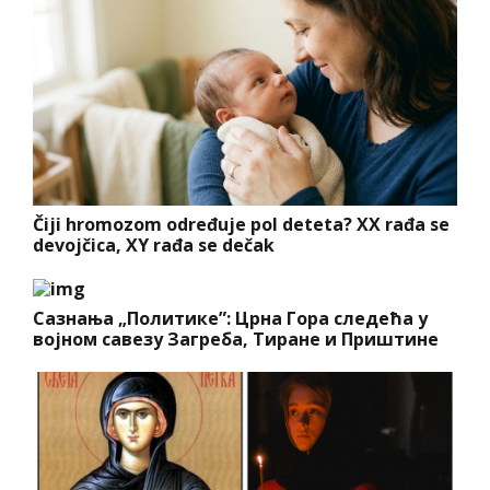
Čiji hromozom određuje pol deteta? XX rađa se
devojčica, XY rađa se dečak
Сазнања „Политике”: Црна Гора следећа у
војном савезу Загреба, Тиране и Приштине