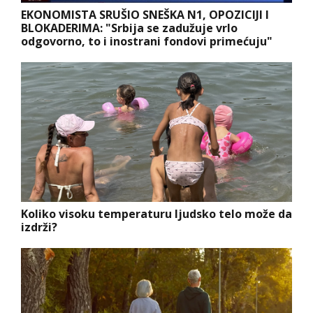
EKONOMISTA SRUŠIO SNEŠKA N1, OPOZICIJI I
BLOKADERIMA: "Srbija se zadužuje vrlo
odgovorno, to i inostrani fondovi primećuju"
Koliko visoku temperaturu ljudsko telo može da
izdrži?