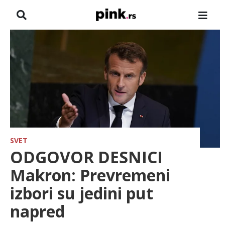
NASLOVNA
VESTI
ZADRUGA
SHOWBIZ
HRONIKA
SVET
ODGOVOR DESNICI
FARMERI
Makron: Prevremeni
izbori su jedini put
TV
napred
SPORT