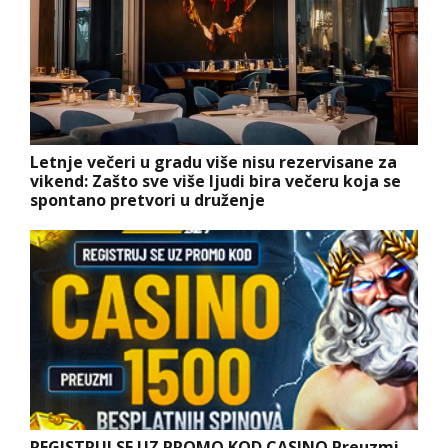
Letnje večeri u gradu više nisu rezervisane za
vikend: Zašto sve više ljudi bira večeru koja se
spontano pretvori u druženje
REGISTRUJ SE UZ PROMO KOD CASINO Preuzmi