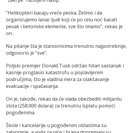
"Helikopteri bacaju vreće peska. Želimo i da
organizujemo lanac ljudi koji će po celu noć bacati
pesak i betonske elemente, sve što imamo", rekao je
on.
Na pitanje šta je stanovnicima trenutno najpotrebnije,
odgovorio je "sve".
Poljski premijer Donald Tusk održao hitan sastanak i
kasnije proglasio katastrofu u poplavljenim
područjima, što je vladina mera za olakšavanje
evakuacije i spašavanja.
On je, takođe, rekao da će vlada obezbediti milijardu
zlota (258.000 dolara) za trenutnu isplatu pomoći
pogođenima.
Škole i kancelarije u pogođenim oblastima su
zatvorene, a voda za piće i hrana dopremani su