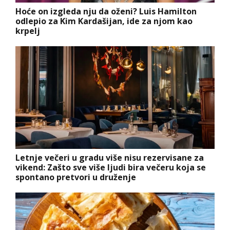
Hoće on izgleda nju da oženi? Luis Hamilton
odlepio za Kim Kardašijan, ide za njom kao
krpelj
Letnje večeri u gradu više nisu rezervisane za
vikend: Zašto sve više ljudi bira večeru koja se
spontano pretvori u druženje