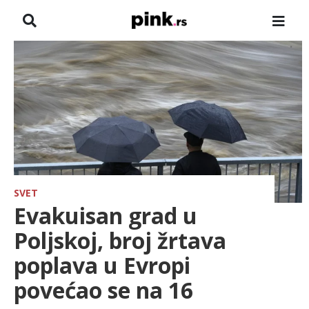
NASLOVNA
VESTI
ZADRUGA
SHOWBIZ
HRONIKA
SVET
Evakuisan grad u
FARMERI
Poljskoj, broj žrtava
poplava u Evropi
TV
povećao se na 16
SPORT