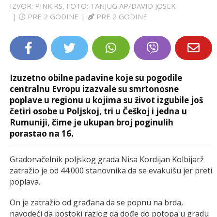
IZVOR: PINK.RS, FOTO: TANJUG AP/DAVID JOSEK
LIFESTYLE
|
PRE 2 GODINE
|
PRE 2 GODINE
EXTRA
Izuzetno obilne padavine koje su pogodile
centralnu Evropu izazvale su smrtonosne
poplave u regionu u kojima su život izgubile još
četiri osobe u Poljskoj, tri u Češkoj i jedna u
Rumuniji, čime je ukupan broj poginulih
porastao na 16.
Gradonačelnik poljskog grada Nisa Kordijan Kolbijarž
zatražio je od 44.000 stanovnika da se evakuišu jer preti
poplava.
On je zatražio od građana da se popnu na brda,
navodeći da postoki razlog da dođe do potopa u gradu