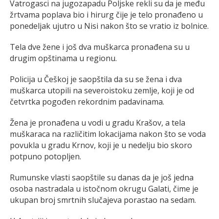
Vatrogasci na jugozapadu Poljske rekli su da je među
žrtvama poplava bio i hirurg čije je telo pronađeno u
ponedeljak ujutro u Nisi nakon što se vratio iz bolnice.
Tela dve žene i još dva muškarca pronađena su u
drugim opštinama u regionu.
Policija u Češkoj je saopštila da su se žena i dva
muškarca utopili na severoistoku zemlje, koji je od
četvrtka pogođen rekordnim padavinama.
Žena je pronađena u vodi u gradu Krašov, a tela
muškaraca na različitim lokacijama nakon što se voda
povukla u gradu Krnov, koji je u nedelju bio skoro
potpuno potopljen.
Rumunske vlasti saopštile su danas da je još jedna
osoba nastradala u istočnom okrugu Galati, čime je
ukupan broj smrtnih slučajeva porastao na sedam.