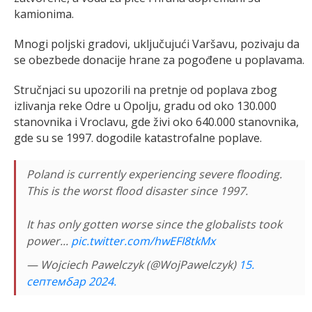
kamionima.
Mnogi poljski gradovi, uključujući Varšavu, pozivaju da
se obezbede donacije hrane za pogođene u poplavama.
Stručnjaci su upozorili na pretnje od poplava zbog
izlivanja reke Odre u Opolju, gradu od oko 130.000
stanovnika i Vroclavu, gde živi oko 640.000 stanovnika,
gde su se 1997. dogodile katastrofalne poplave.
Poland is currently experiencing severe flooding.
This is the worst flood disaster since 1997.
It has only gotten worse since the globalists took
power...
pic.twitter.com/hwEFI8tkMx
— Wojciech Pawelczyk (@WojPawelczyk)
15.
септембар 2024.