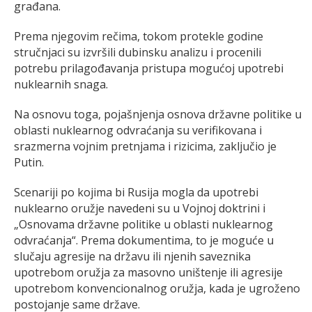
građana.
Prema njegovim rečima, tokom protekle godine
stručnjaci su izvršili dubinsku analizu i procenili
potrebu prilagođavanja pristupa mogućoj upotrebi
nuklearnih snaga.
Na osnovu toga, pojašnjenja osnova državne politike u
oblasti nuklearnog odvraćanja su verifikovana i
srazmerna vojnim pretnjama i rizicima, zaključio je
Putin.
Scenariji po kojima bi Rusija mogla da upotrebi
nuklearno oružje navedeni su u Vojnoj doktrini i
„Osnovama državne politike u oblasti nuklearnog
odvraćanja“. Prema dokumentima, to je moguće u
slučaju agresije na državu ili njenih saveznika
upotrebom oružja za masovno uništenje ili agresije
upotrebom konvencionalnog oružja, kada je ugroženo
postojanje same države.