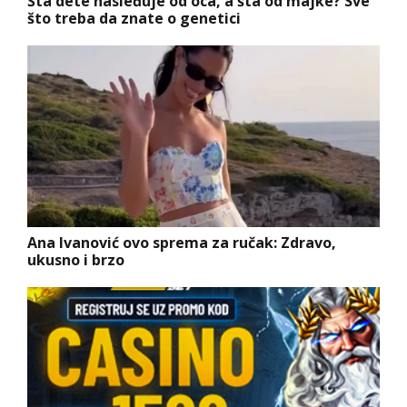
Šta dete nasleđuje od oca, a šta od majke? Sve
što treba da znate o genetici
Ana Ivanović ovo sprema za ručak: Zdravo,
ukusno i brzo