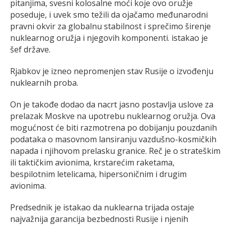
pitanjima, svesni kolosalne moći koje ovo oružje
poseduje, i uvek smo težili da ojačamo međunarodni
pravni okvir za globalnu stabilnost i sprečimo širenje
nuklearnog oružja i njegovih komponenti. istakao je
šef države.
Rjabkov je izneo nepromenjen stav Rusije o izvođenju
nuklearnih proba.
On je takođe dodao da nacrt jasno postavlja uslove za
prelazak Moskve na upotrebu nuklearnog oružja. Ova
mogućnost će biti razmotrena po dobijanju pouzdanih
podataka o masovnom lansiranju vazdušno-kosmičkih
napada i njihovom prelasku granice. Reč je o strateškim
ili taktičkim avionima, krstarećim raketama,
bespilotnim letelicama, hipersoničnim i drugim
avionima.
Predsednik je istakao da nuklearna trijada ostaje
najvažnija garancija bezbednosti Rusije i njenih