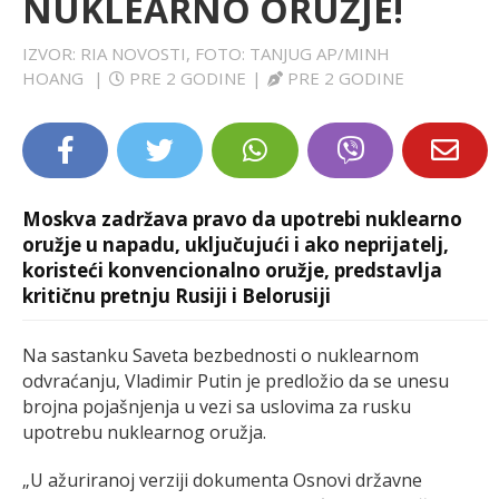
NUKLEARNO ORUŽJE!
LIFESTYLE
IZVOR: RIA NOVOSTI, FOTO: TANJUG AP/MINH
HOANG
|
PRE 2 GODINE
|
PRE 2 GODINE
EXTRA
Moskva zadržava pravo da upotrebi nuklearno
oružje u napadu, uključujući i ako neprijatelj,
koristeći konvencionalno oružje, predstavlja
kritičnu pretnju Rusiji i Belorusiji
Na sastanku Saveta bezbednosti o nuklearnom
odvraćanju, Vladimir Putin je predložio da se unesu
brojna pojašnjenja u vezi sa uslovima za rusku
upotrebu nuklearnog oružja.
„U ažuriranoj verziji dokumenta Osnovi državne