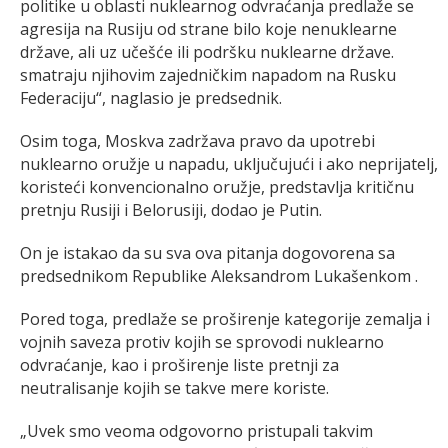
politike u oblasti nuklearnog odvraćanja predlaže se
agresija na Rusiju od strane bilo koje nenuklearne
države, ali uz učešće ili podršku nuklearne države.
smatraju njihovim zajedničkim napadom na Rusku
Federaciju“, naglasio je predsednik.
Osim toga, Moskva zadržava pravo da upotrebi
nuklearno oružje u napadu, uključujući i ako neprijatelj,
koristeći konvencionalno oružje, predstavlja kritičnu
pretnju Rusiji i Belorusiji, dodao je Putin.
On je istakao da su sva ova pitanja dogovorena sa
predsednikom Republike Aleksandrom Lukašenkom .
Pored toga, predlaže se proširenje kategorije zemalja i
vojnih saveza protiv kojih se sprovodi nuklearno
odvraćanje, kao i proširenje liste pretnji za
neutralisanje kojih se takve mere koriste.
„Uvek smo veoma odgovorno pristupali takvim