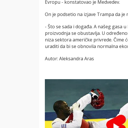
Evropu - konstatovao je Medvedev.
On je podsetio na izjave Trampa da je 
- Što se sada i događa. A našeg gasa u
proizvodnja se obustavlja. U određenom
niza sektora američke privrede. Čime 
uraditi da bi se obnovila normalna eko
Autor: Aleksandra Aras