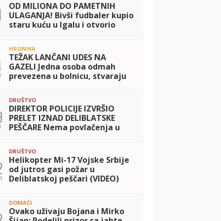
OD MILIONA DO PAMETNIH
1
ULAGANJA! Bivši fudbaler kupio
t
staru kuću u Igalu i otvorio
restoran na Bojani, a evo šta je
posle razvoda pripalo bivšoj
HRONIKA
supru
TEŽAK LANČANI UDES NA
4
GAZELI Jedna osoba odmah
n
prevezena u bolnicu, stvaraju
se gužve
DRUŠTVO
DIREKTOR POLICIJE IZVRŠIO
9
PRELET IZNAD DELIBLATSKE
n
PEŠČARE Nema povlačenja u
ovoj dramatičnoj borbi! Zaštitu
ljudi, prirode i imovine
DRUŠTVO
prioritet MUP-a
Helikopter Mi-17 Vojske Srbije
2
od jutros gasi požar u
a
Deliblatskoj peščari (VIDEO)
DOMAĆI
Ovako uživaju Bojana i Mirko
2
Šijan: Podelili prizor sa jahte,