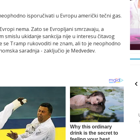
neophodno isporučivati u Evropu američki tečni gas.
 Evropi nema. Zato se Evropljani smrzavaju, a
 smislu ukidanje sankcija nije u interesu čitavog
će se Tramp rukovoditi ne znam, ali to je neophodno
nomska saradnja - zaključio je Medvedev.