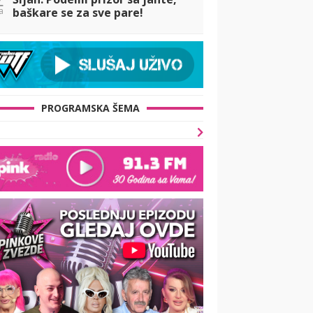
a
baškare se za sve pare!
PROGRAMSKA ŠEMA