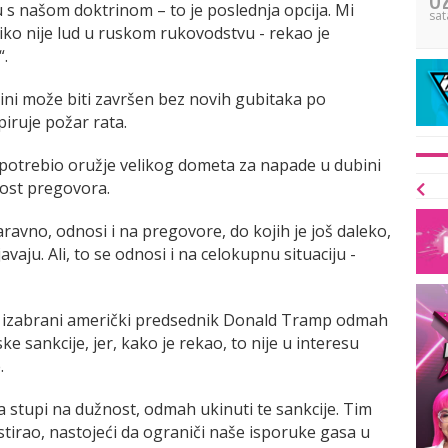
 s našom doktrinom – to je poslednja opcija. Mi
sat
Niko nije lud u ruskom rukovodstvu - rekao je
“.
ni može biti završen bez novih gubitaka po
iruje požar rata.
 upotrebio oružje velikog dometa za napade u dubini
ost pregovora.
aravno, odnosi i na pregovore, do kojih je još daleko,
avaju. Ali, to se odnosi i na celokupnu situaciju -
će izabrani američki predsednik Donald Tramp odmah
e sankcije, jer, kako je rekao, to nije u interesu
.
a stupi na dužnost, odmah ukinuti te sankcije. Tim
stirao, nastojeći da ograniči naše isporuke gasa u