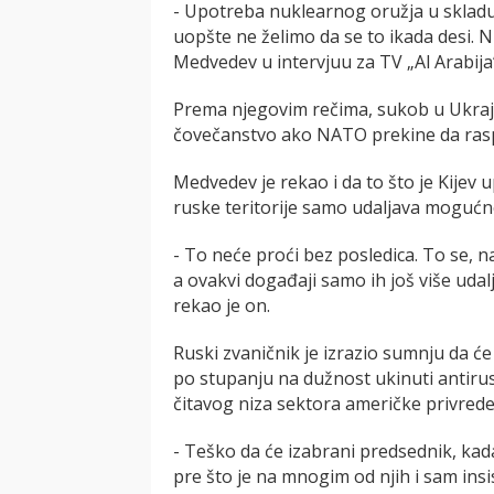
- Upotreba nuklearnog oružja u skladu
uopšte ne želimo da se to ikada desi. 
Medvedev u intervjuu za TV „Al Arabija
Prema njegovim rečima, sukob u Ukraji
čovečanstvo ako NATO prekine da rasp
Medvedev je rekao i da to što je Kijev
ruske teritorije samo udaljava mogućn
- To neće proći bez posledica. To se, n
a ovakvi događaji samo ih još više udalj
rekao je on.
Ruski zvaničnik je izrazio sumnju da 
po stupanju na dužnost ukinuti antirusk
čitavog niza sektora američke privrede
- Teško da će izabrani predsednik, kad
pre što je na mnogim od njih i sam insi