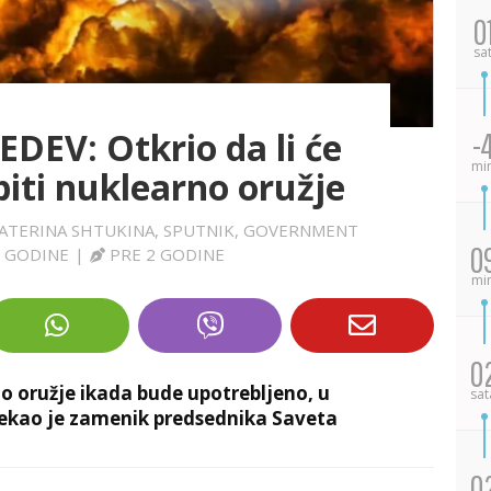
0
sa
EV: Otkrio da li će
-
mi
biti nuklearno oružje
EKATERINA SHTUKINA, SPUTNIK, GOVERNMENT
0
2 GODINE
|
PRE 2 GODINE
mi
0
o oružje ikada bude upotrebljeno, u
sat
 rekao je zamenik predsednika Saveta
0