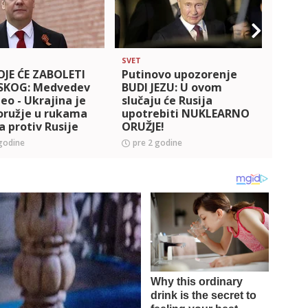
SVET
SVET
OJE ĆE ZABOLETI
Putinovo upozorenje
RUSIJ
SKOG: Medvedev
BUDI JEZU: U ovom
Medv
o - Ukrajina je
slučaju će Rusija
dele
oružje u rukama
upotrebiti NUKLEARNO
nije
 protiv Rusije
ORUŽJE!
udar
godine
pre 2 godine
pre 