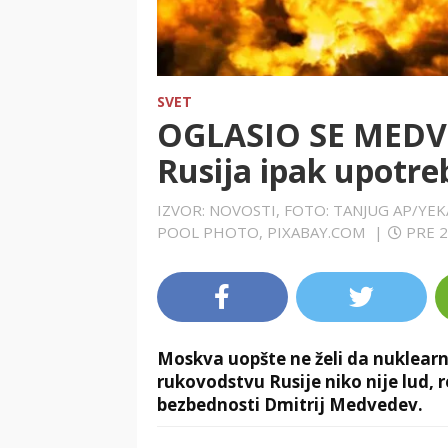
SVET
OGLASIO SE MEDVED
Rusija ipak upotre
IZVOR: NOVOSTI, FOTO: TANJUG AP/Y
POOL PHOTO, PIXABAY.COM
|
PRE 
Moskva uopšte ne želi da nuklearn
rukovodstvu Rusije niko nije lud,
bezbednosti Dmitrij Medvedev.