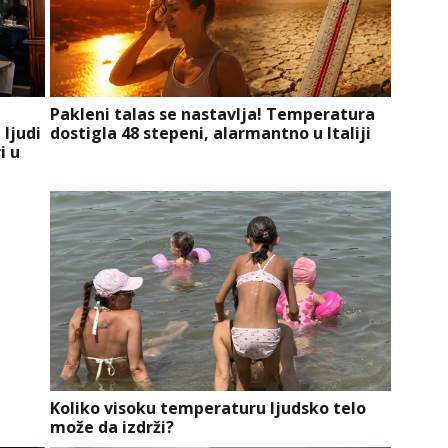
Pakleni talas se nastavlja! Temperatura
 ljudi
dostigla 48 stepeni, alarmantno u Italiji
i u
Koliko visoku temperaturu ljudsko telo
može da izdrži?