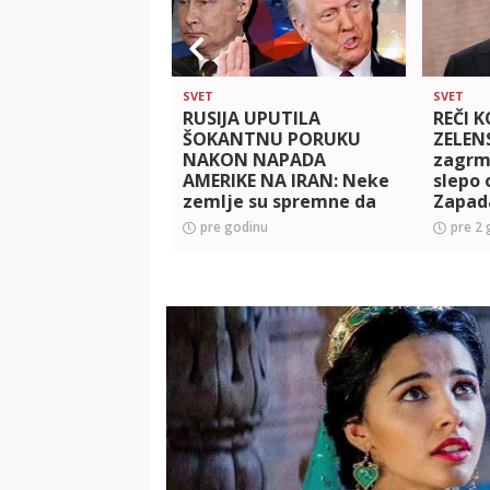
SVET
SVET
RUSIJA UPUTILA
REČI K
ŠOKANTNU PORUKU
ZELEN
NAKON NAPADA
zagrme
AMERIKE NA IRAN: Neke
slepo 
zemlje su spremne da
Zapada
predaju svoje
pre godinu
pre 2 
NUKLEARNO ORUŽJE
Teheranu