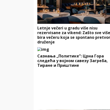
Letnje večeri u gradu više nisu
rezervisane za vikend: Zašto sve više
bira večeru koja se spontano pretvor
druženje
Сазнања „Политике”: Црна Гора
следећа у војном савезу Загреба,
Тиране и Приштине