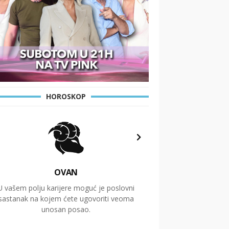
HOROSKOP
OVAN
U vašem polju karijere moguć je poslovni
Putovanja i čitav niz
sastanak na kojem ćete ugovoriti veoma
glavnu temu ovog 
unosan posao.
temelje dugoro