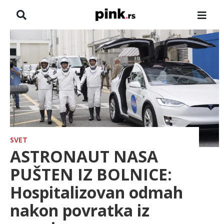
NASLOVNA
VESTI
ZADRUGA
SHOWBIZ
HRONIKA
SVET
ASTRONAUT NASA
FARMERI
PUŠTEN IZ BOLNICE:
Hospitalizovan odmah
TV
nakon povratka iz
SPORT