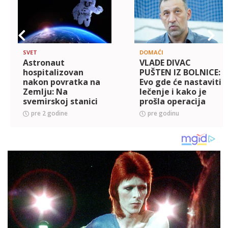
SVET
DOMAĆI
Astronaut
VLADE DIVAC
hospitalizovan
PUŠTEN IZ BOLNICE:
nakon povratka na
Evo gde će nastaviti
Zemlju: Na
lečenje i kako je
svemirskoj stanici
prošla operacija
proveo 235 dana
pre 2 godine
pre godinu