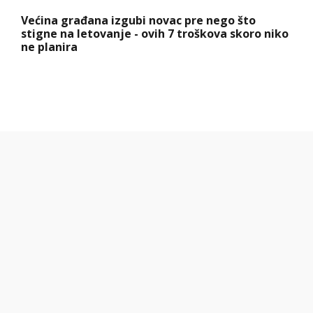
Većina građana izgubi novac pre nego što
stigne na letovanje - ovih 7 troškova skoro niko
ne planira
Hibrid broj 1 koji osvaja Evropu, sada po
specijalnoj akcijskoj ceni od 19.990€ do 31.8.