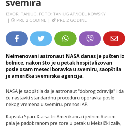
svemira
LIFESTYLE
IZVOR: TANJUG, FOTO: TANJUG AP/JOEL KOWSKY
|
PRE 2 GODINE
|
PRE 2 GODINE
EXTRA
Neimenovani astronaut NASA danas je pušten iz
bolnice, nakon što je u petak hospitalizovan
posle osam meseci boravka u svemiru, saopštila
je američka svemirska agencija.
NASA je saopštila da je astronaut "dobrog zdravlja" i da
će nastaviti standardnu proceduru oporavka posle
nekog vremena u svemiru, prenosi AP.
Kapsula SpaceX-a sa tri Amerikanca i jednim Rusom
pala je padobranom pre zore u petak u Meksički zaliv,