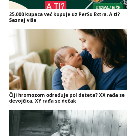
25.000 kupaca već kupuje uz PerSu Extra. A ti?
Saznaj više
Čiji hromozom određuje pol deteta? XX rađa se
devojčica, XY rađa se dečak