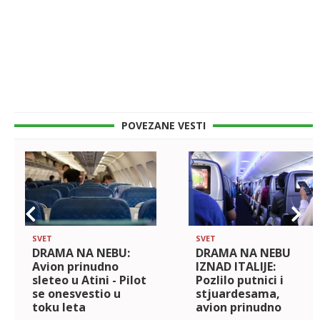
POVEZANE VESTI
SVET
SVET
DRAMA NA NEBU:
DRAMA NA NEBU
Avion prinudno
IZNAD ITALIJE:
sleteo u Atini - Pilot
Pozlilo putnici i
se onesvestio u
stjuardesama,
toku leta
avion prinudno