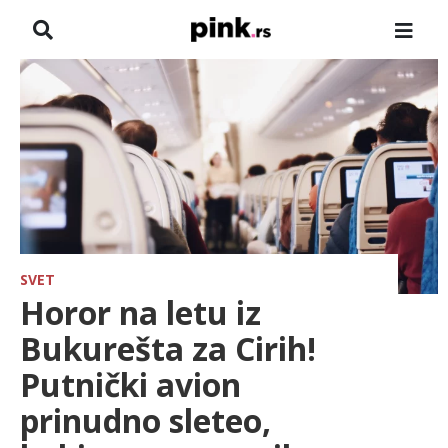
NASLOVNA
VESTI
ZADRUGA
SHOWBIZ
HRONIKA
SVET
Horor na letu iz
FARMERI
Bukurešta za Cirih!
Putnički avion
TV
prinudno sleteo,
SPORT