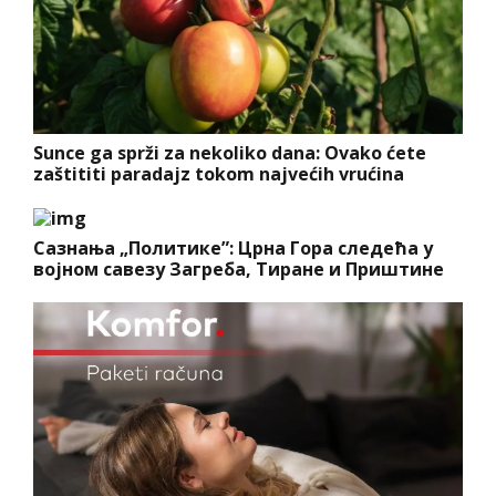
Sunce ga sprži za nekoliko dana: Ovako ćete
zaštititi paradajz tokom najvećih vrućina
Сазнања „Политике”: Црна Гора следећа у
војном савезу Загреба, Тиране и Приштине