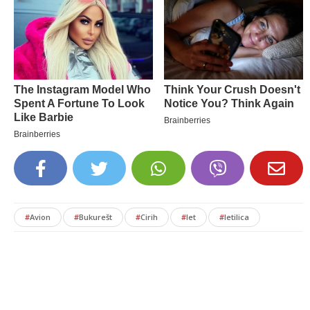
#
Avion
#
Bukurešt
#
Cirih
#
let
#
letilica