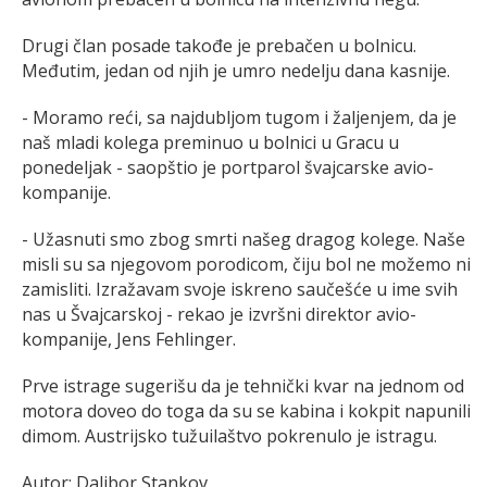
Drugi član posade takođe je prebačen u bolnicu.
Međutim, jedan od njih je umro nedelju dana kasnije.
- Moramo reći, sa najdubljom tugom i žaljenjem, da je
naš mladi kolega preminuo u bolnici u Gracu u
ponedeljak - saopštio je portparol švajcarske avio-
kompanije.
- Užasnuti smo zbog smrti našeg dragog kolege. Naše
misli su sa njegovom porodicom, čiju bol ne možemo ni
zamisliti. Izražavam svoje iskreno saučešće u ime svih
nas u Švajcarskoj - rekao je izvršni direktor avio-
kompanije, Jens Fehlinger.
Prve istrage sugerišu da je tehnički kvar na jednom od
motora doveo do toga da su se kabina i kokpit napunili
dimom. Austrijsko tužuilaštvo pokrenulo je istragu.
Autor: Dalibor Stankov