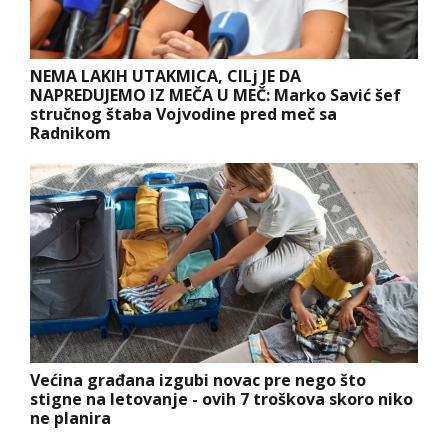
NEMA LAKIH UTAKMICA, CILj JE DA
NAPREDUJEMO IZ MEČA U MEČ: Marko Savić šef
stručnog štaba Vojvodine pred meč sa
Radnikom
Većina građana izgubi novac pre nego što
stigne na letovanje - ovih 7 troškova skoro niko
ne planira