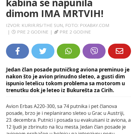
kabina se napunila
LIFESTYLE
dimom IMA MRTVIH!
EXTRA
IZVOR: KURIR.RS/THE SUN, FOTO: PIXABAY.COM
|
PRE 2 GODINE
|
PRE 2 GODINE
Jedan član posade putničkog aviona preminuo je
nakon što je avion prinudno sleteo, a gusti dim
ispunio letelicu tokom problema sa motorom u
trenutku dok je leteo iz Bukurešta za Cirih.
Avion Erbas A220-300, sa 74 putnika i pet članova
posade, brzo je i neplanirano sleteo u Grac u Austriji,
23. decembra. Putnici i posada su evakuisani iz aviona, a
12 ljudi je zbrinuto na licu mesta. Jedan član posade je
avionom prebačen u bolnicu na intenzivnu negu.