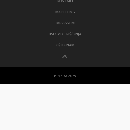
KONTAKT
MARKETING
IMPRESSUM
USLOVI KORIŠĆENJA
PIŠITE NAM
PINK © 2025