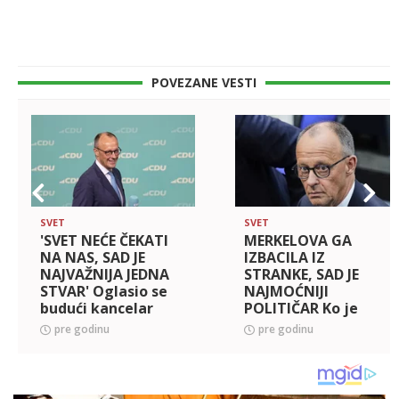
POVEZANE VESTI
SVET
SVET
'SVET NEĆE ČEKATI
MERKELOVA GA
NA NAS, SAD JE
IZBACILA IZ
NAJVAŽNIJA JEDNA
STRANKE, SAD JE
STVAR' Oglasio se
NAJMOĆNIJI
budući kancelar
POLITIČAR Ko je
Nemačke!
Fridrih Merc, novi
pre godinu
pre godinu
kancelar Nemačke:
U drugom krugu
IZBEGAO BRUKU