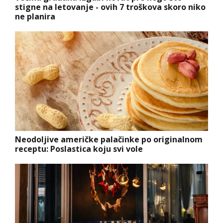
stigne na letovanje - ovih 7 troškova skoro niko
ne planira
Neodoljive američke palačinke po originalnom
receptu: Poslastica koju svi vole