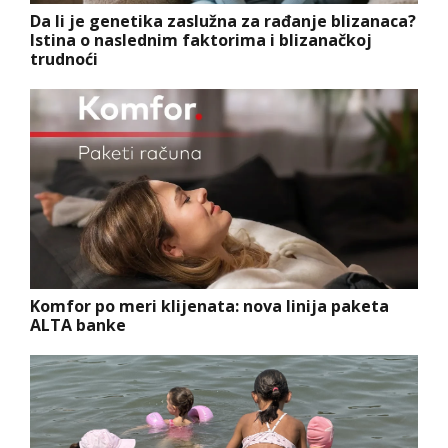
Da li je genetika zaslužna za rađanje blizanaca?
Istina o naslednim faktorima i blizanačkoj
trudnoći
Komfor po meri klijenata: nova linija paketa
ALTA banke