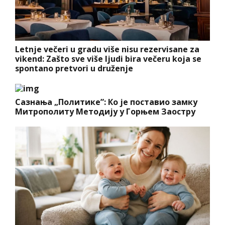
Letnje večeri u gradu više nisu rezervisane za
vikend: Zašto sve više ljudi bira večeru koja se
spontano pretvori u druženje
Сазнања „Политике”: Ко је поставио замку
Митрополиту Методију у Горњем Заостру