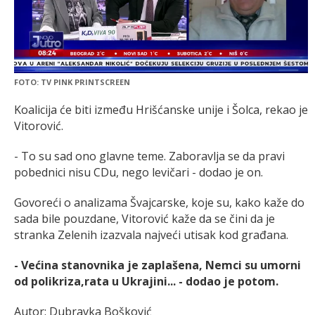
FOTO: TV PINK PRINTSCREEN
Koalicija će biti između Hrišćanske unije i Šolca, rekao je
Vitorović.
- To su sad ono glavne teme. Zaboravlja se da pravi
pobednici nisu CDu, nego levičari - dodao je on.
Govoreći o analizama Švajcarske, koje su, kako kaže do
sada bile pouzdane, Vitorović kaže da se čini da je
stranka Zelenih izazvala najveći utisak kod građana.
- Većina stanovnika je zaplašena, Nemci su umorni
od polikriza,rata u Ukrajini... - dodao je potom.
Autor: Dubravka Bošković