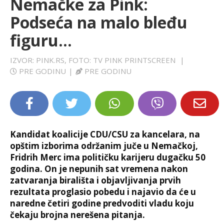
Nemačke za Pink:
LIFESTYLE
Podseća na malo bleđu
figuru...
EXTRA
IZVOR: PINK.RS, FOTO: TV PINK PRINTSCREEN
|
PRE GODINU
|
PRE GODINU
Kandidat koalicije CDU/CSU za kancelara, na
opštim izborima održanim juče u Nemačkoj,
Fridrih Merc ima političku karijeru dugačku 50
godina. On je nepunih sat vremena nakon
zatvaranja birališta i objavljivanja prvih
rezultata proglasio pobedu i najavio da će u
naredne četiri godine predvoditi vladu koju
čekaju brojna nerešena pitanja.