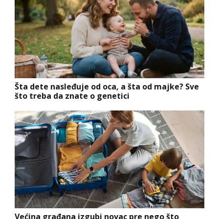
Šta dete nasleđuje od oca, a šta od majke? Sve
što treba da znate o genetici
Većina građana izgubi novac pre nego što