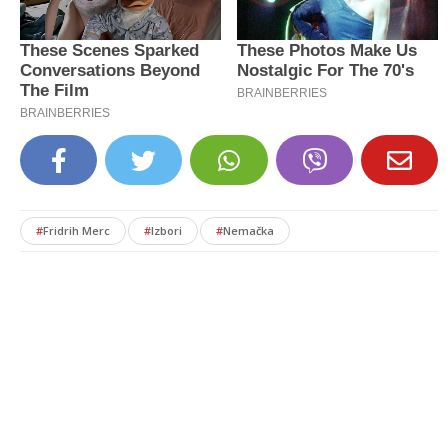
#
Fridrih Merc
#
Izbori
#
Nemačka