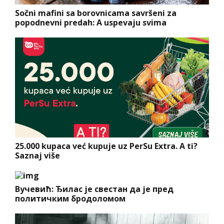
Sočni mafini sa borovnicama savršeni za
popodnevni predah: A uspevaju svima
25.000 kupaca već kupuje uz PerSu Extra. A ti?
Saznaj više
Вучевић: Ђилас је свестан да је пред
политичким бродоломом