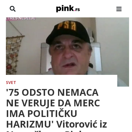
NASLOVNA
VESTI
ZADRUGA
SHOWBIZ
HRONIKA
SVET
'75 ODSTO NEMACA
FARMERI
NE VERUJE DA MERC
IMA POLITIČKU
TV
HARIZMU' Vitorović iz
SPORT