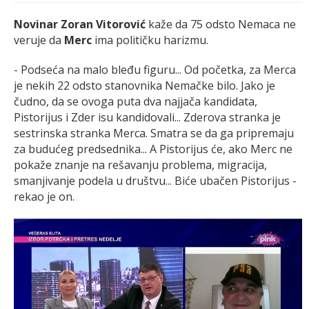
Novinar Zoran Vitorović
kaže da 75 odsto Nemaca ne
veruje da
Merc
ima političku harizmu.
- Podseća na malo bleđu figuru... Od početka, za Merca
je nekih 22 odsto stanovnika Nemačke bilo. Jako je
čudno, da se ovoga puta dva najjača kandidata,
Pistorijus i Zder isu kandidovali... Zderova stranka je
sestrinska stranka Merca. Smatra se da ga pripremaju
za budućeg predsednika... A Pistorijus će, ako Merc ne
pokaže znanje na rešavanju problema, migracija,
smanjivanje podela u društvu... Biće ubačen Pistorijus -
rekao je on.