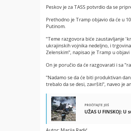
Peskov je za TASS potvrdio da se prip
Prethodno je Tramp objavio da će u 1
Putinom.
"Teme razgovora biće zaustavljanje 'krv
ukrajinskih vojnika nedeljno, i trgovi
Zelenskim", napisao je Tramp u objavi 
On je poručio da će razgovarati i sa "
"Nadamo se da će biti produktivan dan, d
trebalo da se desi, završiti", naveo je am
pročitajte još
UŽAS U FINSKOJ: U s
Autor: Marija Radić