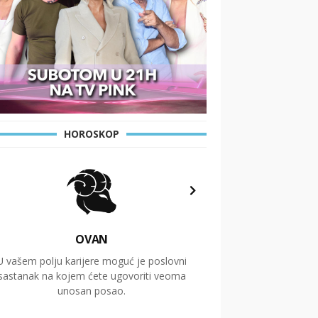
HOROSKOP
OVAN
U vašem polju karijere moguć je poslovni
Putovanja i čitav niz
sastanak na kojem ćete ugovoriti veoma
glavnu temu ovog 
unosan posao.
temelje dugoro