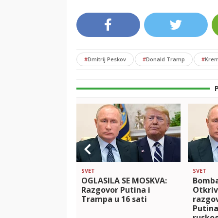
#
Dmitrij Peskov
#
Donald Tramp
#
Krem
SVET
SVET
OGLASILA SE MOSKVA:
Bomba 
Razgovor Putina i
Otkriv
Trampa u 16 sati
razgo
Putina
ruskog