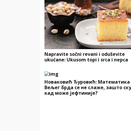
Napravite sočni revani i oduševite
ukućane: Ukusom topi i srca i nepca
Новаковић Ђуровић: Математика
Вељег брда се не слаже, зашто ск
кад може јефтиније?