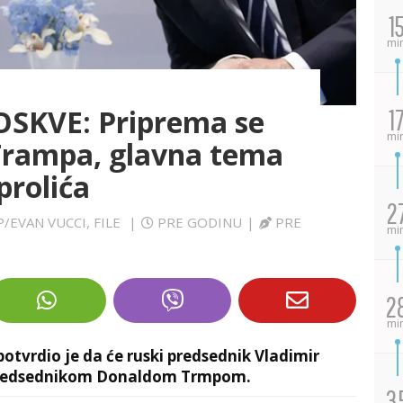
1
mi
SKVE: Priprema se
1
mi
 Trampa, glavna tema
prolića
2
P/EVAN VUCCI, FILE
|
PRE GODINU
|
PRE
mi
2
mi
otvrdio je da će ruski predsednik Vladimir
 predsednikom Donaldom Trmpom.
3