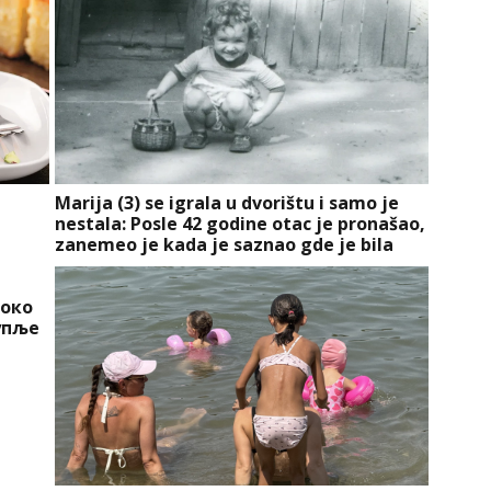
Marija (3) se igrala u dvorištu i samo je
nestala: Posle 42 godine otac je pronašao,
zanemeo je kada je saznao gde je bila
 око
упље