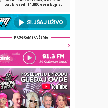
n
put krvavih 11.000 evra koji su
nestali iz sefa na Karaburmi:
Ovako su podelili plen
PROGRAMSKA ŠEMA