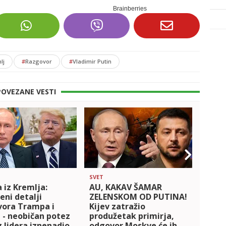
lj
#
Razgovor
#
Vladimir Putin
POVEZANE VESTI
SVET
SVET
iz Kremlja:
AU, KAKAV ŠAMAR
POČE
eni detalji
ZELENSKOM OD PUTINA!
PUTI
vora Trampa i
Kijev zatražio
Oglas
 - neobičan potez
produžetak primirja,
dijal
 lidera iznenadio
odgovor Moskve će ih
pred