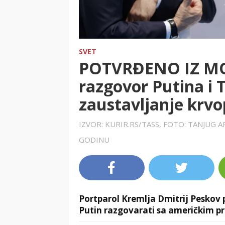
SVET
POTVRĐENO IZ MO
razgovor Putina i
zaustavljanje krvo
IZVOR: KURIR.RS/TASS, FOTO: TANJUG A
GODINU
Portparol Kremlja Dmitrij Peskov p
Putin razgovarati sa američkim