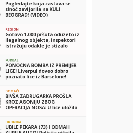
Pogledajte koja zastava se
5
sinoć zavijorila na KULI
n
BEOGRAD! (VIDEO)
REGION
Gotovo 1.000 pršuta oduzeto iz
7
ilegalnog objekta, inspektori
n
istražuju odakle je stizalo
meso: Otkrivena tajna
pršutana kod Drniša
FUDBAL
PONOĆNA BOMBA IZ PREMIJER
7
LIGE! Liverpul doveo dobro
n
poznato lice iz Barselone!
DOMAĆI
BIVŠA ZADRUGARKA PROŠLA
8
KROZ AGONIJU ZBOG
n
OPERACIJA NOSA: U lice uložila
150.000 evra, a na jednom delu
tela imala čak sedam zahvata
HRONIKA
UBILE PEKARA (73) I ODMAH
5
KUPILE AUTO! Policija otkrila