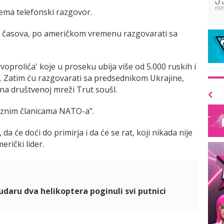
mi
rema telefonski razgovor.
0 časova, po američkom vremenu razgovarati sa
oprolića' koje u proseku ubija više od 5.000 ruskih i
na. Zatim ću razgovarati sa predsednikom Ukrajine,
na društvenoj mreži Trut soušl.
raznim članicama NATO-a".
a će doći do primirja i da će se rat, koji nikada nije
erički lider.
udaru dva helikoptera poginuli svi putnici