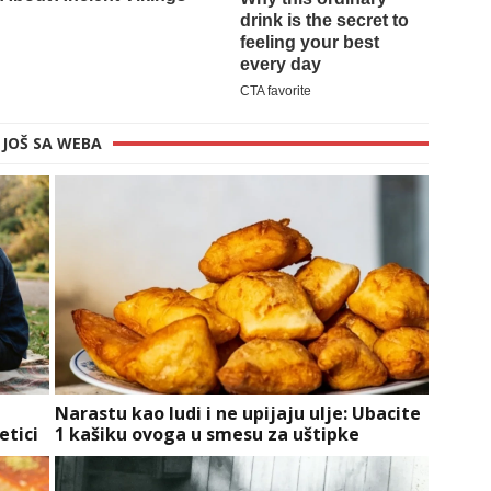
JOŠ SA WEBA
Narastu kao ludi i ne upijaju ulje: Ubacite
etici
1 kašiku ovoga u smesu za uštipke