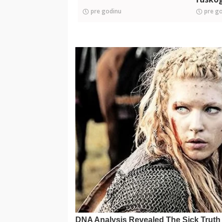
sve
pre godinu
pre g