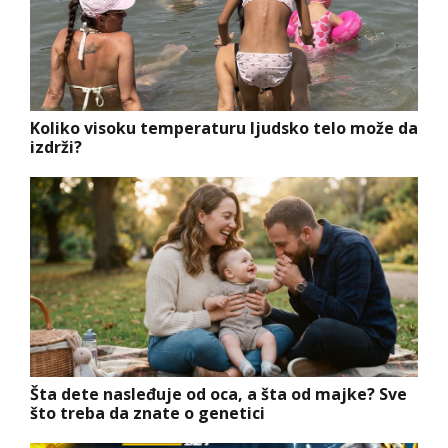
Koliko visoku temperaturu ljudsko telo može da
izdrži?
Šta dete nasleđuje od oca, a šta od majke? Sve
što treba da znate o genetici