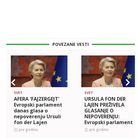
POVEZANE VESTI
SVET
SVET
AFERA 'FAJZERGEJT'
URSULA FON DER
Evropski parlament
LAJEN PREŽIVELA
danas glasa o
GLASANJE O
nepoverenju Ursuli
NEPOVERENJU:
fon der Lajen
Evropski parlament
se izjasnio,
pre godinu
pre godinu
predsednica