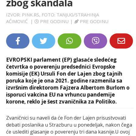
zbog skandala
LIFESTYLE
IZVOR: PINK.RS, FOTO: TANJUG/STRAHINJA
AĆIMOVIĆ
|
PRE GODINU
|
PRE GODINU
EXTRA
EVROPSKI parlament (EP) glasaće sledećeg
četvrtka o poverenju predsednici Evropske
komisije (EK) Ursuli Fon der Lajen zbog tajnih
poruka koje je ona 2021. godine razmenila sa
izvršnim direktorom Fajzera Albertom Burlom o
isporuci vakcina EU na vrhuncu pandemije
korone, reklo je šest zvaničnika za Politiko.
Zvaničnici su naveli da će Fon der Lajen prisustvovati
debati poslanika u Strazburu u ponedeljak, nakon čega
će uslediti glasanje o poverenju tri dana kasnije.U ovoj