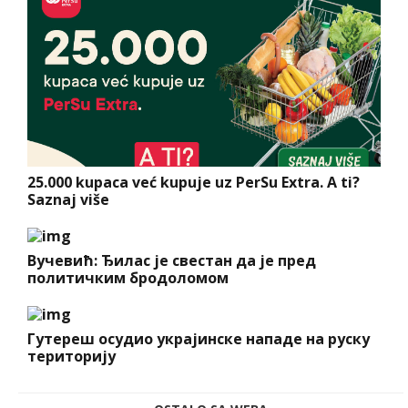
25.000 kupaca već kupuje uz PerSu Extra. A ti?
Saznaj više
Вучевић: Ђилас је свестан да је пред
политичким бродоломом
Гутереш осудио украјинске нападе на руску
територију