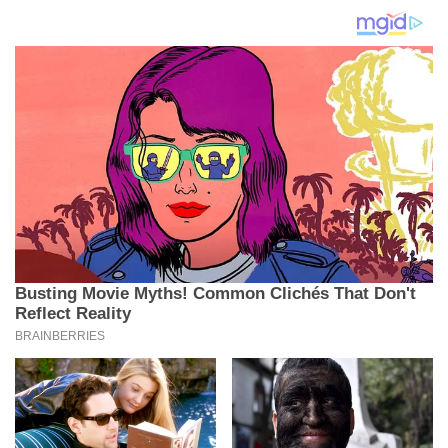
Evropske komisije
najavila osnivanje
fonda za obnov