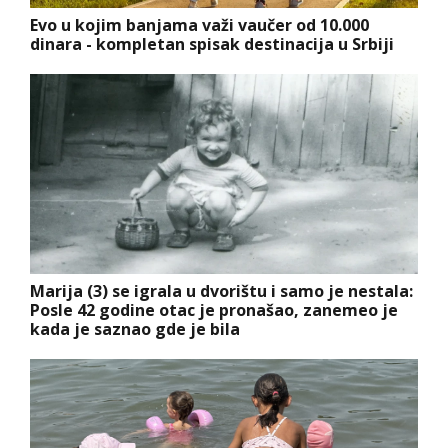
Evo u kojim banjama važi vaučer od 10.000
dinara - kompletan spisak destinacija u Srbiji
Marija (3) se igrala u dvorištu i samo je nestala:
Posle 42 godine otac je pronašao, zanemeo je
kada je saznao gde je bila