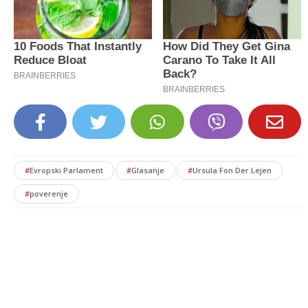
#
Evropski Parlament
#
Glasanje
#
Ursula Fon Der Lejen
#
poverenje