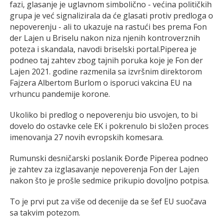
fazi, glasanje je uglavnom simbolično - većina političkih
grupa je već signalizirala da će glasati protiv predloga o
nepoverenju - ali to ukazuje na rastući bes prema Fon
der Lajen u Briselu nakon niza njenih kontroverznih
poteza i skandala, navodi briselski portal.Piperea je
podneo taj zahtev zbog tajnih poruka koje je Fon der
Lajen 2021. godine razmenila sa izvršnim direktorom
Fajzera Albertom Burlom o isporuci vakcina EU na
vrhuncu pandemije korone.
Ukoliko bi predlog o nepoverenju bio usvojen, to bi
dovelo do ostavke cele EK i pokrenulo bi složen proces
imenovanja 27 novih evropskih komesara.
Rumunski desničarski poslanik Đorđe Piperea podneo
je zahtev za izglasavanje nepoverenja Fon der Lajen
nakon što je prošle sedmice prikupio dovoljno potpisa.
To je prvi put za više od decenije da se šef EU suočava
sa takvim potezom.