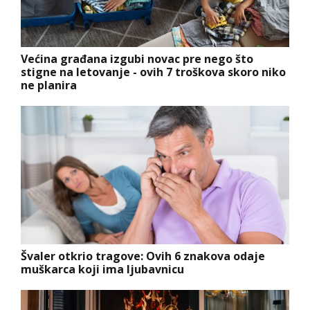
Većina građana izgubi novac pre nego što
stigne na letovanje - ovih 7 troškova skoro niko
ne planira
Švaler otkrio tragove: Ovih 6 znakova odaje
muškarca koji ima ljubavnicu