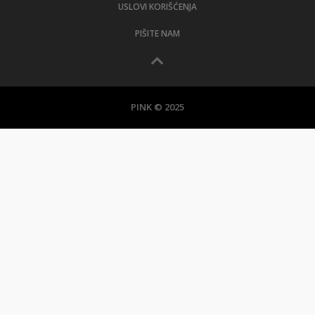
USLOVI KORIŠĆENJA
PIŠITE NAM
PINK © 2025