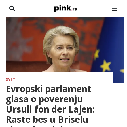
NASLOVNA
VESTI
ZADRUGA
SHOWBIZ
HRONIKA
SVET
Evropski parlament
FARMERI
glasa o poverenju
Ursuli fon der Lajen:
TV
Raste bes u Briselu
SPORT