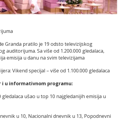
rijuma
 Granda pratilo je 19 odsto televizijskog
 auditorijuma. Sa više od 1.200.000 gledalaca,
ja emisija u danu na svim televizijama
era: Vikend specijal – više od 1.100.000 gledalaca
der i u informativnom programu:
0 gledalaca ušao u top 10 najgledanijih emisija u
 dnevnik u 10, Nacionalni dnevnik u 13, Popodnevni