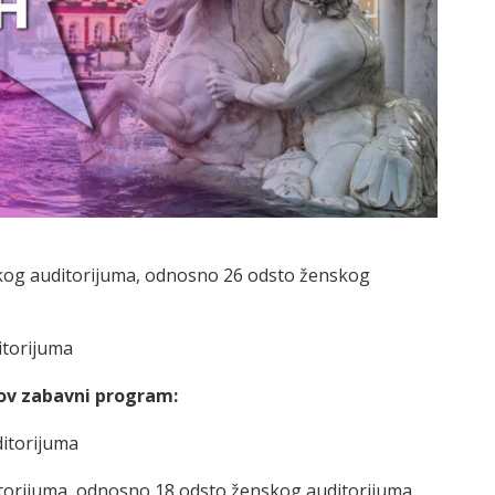
jskog auditorijuma, odnosno 26 odsto ženskog
itorijuma
kov zabavni program:
ditorijuma
ditorijuma, odnosno 18 odsto ženskog auditorijuma