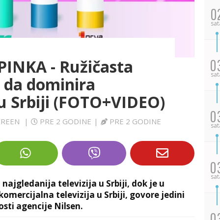
0
sat
INKA - Ružičasta
0
sat
a da dominira
 Srbiji (FOTO+VIDEO)
0
SCREEN
|
PRE 2 GODINE
|
PRE 2 GODINE
sat
0
sat
najgledanija televizija u Srbiji, dok je u
komercijalna televizija u Srbiji, govore jedini
sti agencije Nilsen.
0