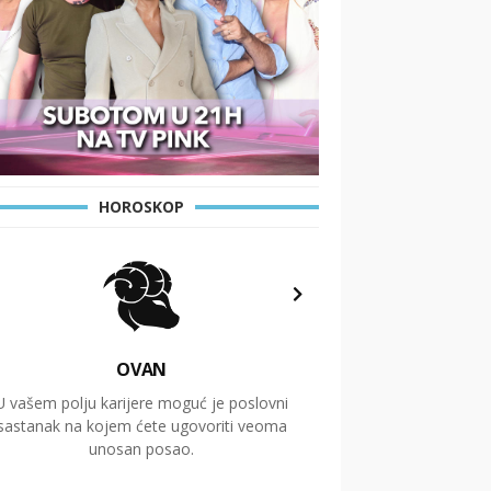
HOROSKOP
OVAN
U vašem polju karijere moguć je poslovni
Putovanja i čitav niz
sastanak na kojem ćete ugovoriti veoma
glavnu temu ovog 
unosan posao.
temelje dugoro