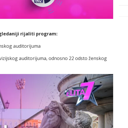
ledaniji rijaliti program:
enskog auditorijuma
evizijskog auditorijuma, odnosno 22 odsto ženskog