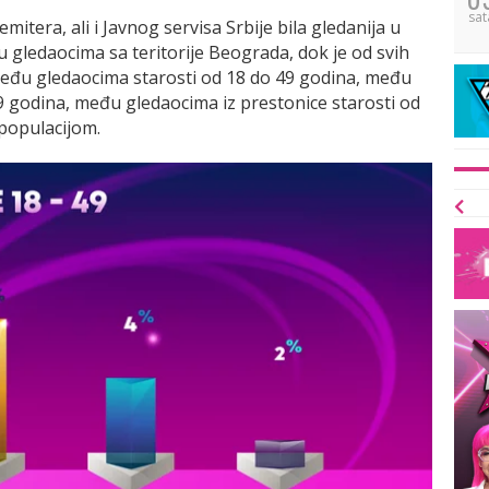
sat
emitera, ali i Javnog servisa Srbije bila gledanija u
gledaocima sa teritorije Beograda, dok je od svih
a među gledaocima starosti od 18 do 49 godina, među
 godina, među gledaocima iz prestonice starosti od
populacijom.