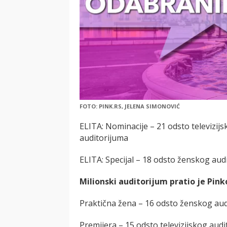
FOTO: PINK.RS, JELENA SIMONOVIĆ
ELITA: Nominacije – 21 odsto televizi
auditorijuma
ELITA: Specijal – 18 odsto ženskog aud
Milionski auditorijum pratio je Pin
Praktična žena – 16 odsto ženskog au
Premijera – 15 odsto televizijskog au