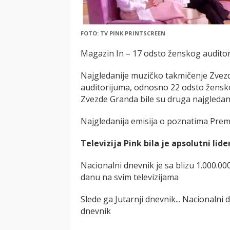
FOTO: TV PINK PRINTSCREEN
Magazin In – 17 odsto ženskog audito
Najgledanije muzičko takmičenje Zvezde
auditorijuma, odnosno 22 odsto ženskog
Zvezde Granda bile su druga najgledani
Najgledanija emisija o poznatima Premij
Televizija Pink bila je apsolutni li
Nacionalni dnevnik je sa blizu 1.000.00
danu na svim televizijama
Slede ga Jutarnji dnevnik... Nacionalni
dnevnik