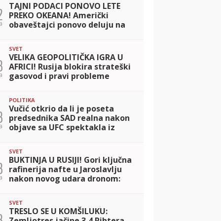
TAJNI PODACI PONOVO LETE
2
PREKO OKEANA! Američki
a
obaveštajci ponovo deluju na
najvišem nivou: Vašington i
Kijev na vezi bez prekida!
SVET
VELIKA GEOPOLITIČKA IGRA U
3
AFRICI! Rusija blokira strateški
a
gasovod i pravi probleme
NATO savezu na južnom krilu!
POLITIKA
Vučić otkrio da li je poseta
3
predsednika SAD realna nakon
a
objave sa UFC spektakla iz
Beograda
SVET
BUKTINJA U RUSIJI! Gori ključna
3
rafinerija nafte u Jaroslavlju
a
nakon novog udara dronom:
Ugroženo snabdevanje
Moskve!
SVET
TRESLO SE U KOMŠILUKU:
3
Zemljotres jačine 3,4 Rihtera