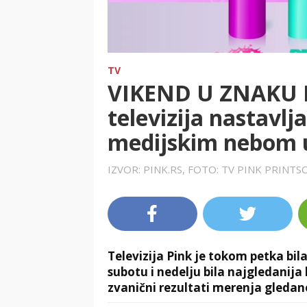
TV
VIKEND U ZNAKU P
televizija nastavlj
medijskim nebom u
IZVOR: PINK.RS, FOTO: TV PINK PRINT
Televizija Pink je tokom petka bila 
subotu i nedelju bila najgledanija 
zvanični rezultati merenja gledano