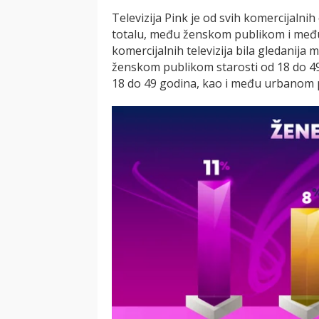
Televizija Pink je od svih komercijalnih 
totalu, među ženskom publikom i među 
komercijalnih televizija bila gledanij
ženskom publikom starosti od 18 do 49
18 do 49 godina, kao i među urbanom 