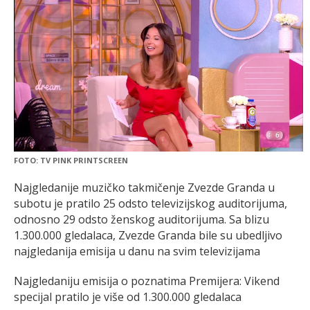
FOTO: TV PINK PRINTSCREEN
Najgledanije muzičko takmičenje Zvezde Granda u
subotu je pratilo 25 odsto televizijskog auditorijuma,
odnosno 29 odsto ženskog auditorijuma. Sa blizu
1.300.000 gledalaca, Zvezde Granda bile su ubedljivo
najgledanija emisija u danu na svim televizijama
Najgledaniju emisija o poznatima Premijera: Vikend
specijal pratilo je više od 1.300.000 gledalaca