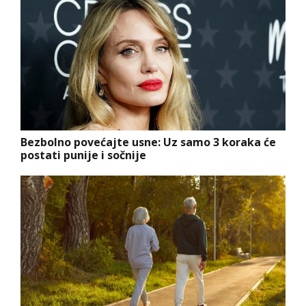
Bezbolno povećajte usne: Uz samo 3 koraka će
postati punije i sočnije