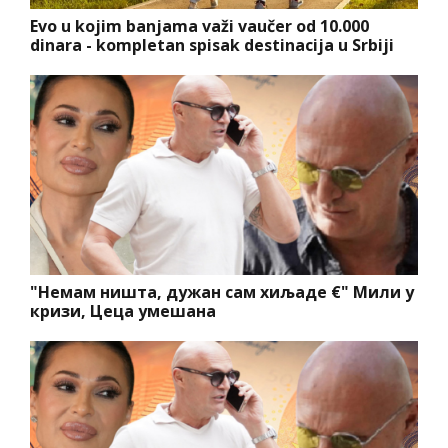
Evo u kojim banjama važi vaučer od 10.000
dinara - kompletan spisak destinacija u Srbiji
"Немам ништа, дужан сам хиљаде €" Мили у
кризи, Цеца умешана