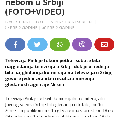
nebom u Srbiji
LIFESTYLE
(FOTO+VIDEO)
EXTRA
IZVOR: PINK.RS, FOTO: TV PINK PRINTSCREEN
|
PRE 2 GODINE
|
PRE 2 GODINE
Televizija Pink je tokom petka i subote bila
najgledanija televizija u Srbiji, dok je u nedelju
bila najgledanija komercijalna televizija u Srbiji,
govore jedini zvanični rezultati merenja
gledanosti agencije Nilsen.
Televizija Pink je od svih komercijalnih emitera, ali i
Javnog servisa Srbije bila gledanija u totalu, među
ženskom publikom, među gledaocima starosti od 18 do
49 godina, među ženskom publikom starosti od 18 do