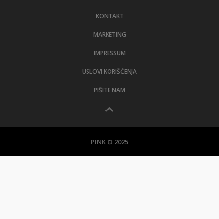
KONTAKT
MARKETING
IMPRESSUM
USLOVI KORIŠĆENJA
PIŠITE NAM
PINK © 2025