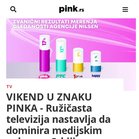
NASLOVNA
VESTI
ZADRUGA
SHOWBIZ
HRONIKA
TV
VIKEND U ZNAKU
FARMERI
PINKA - Ružičasta
televizija nastavlja da
TV
dominira medijskim
SPORT