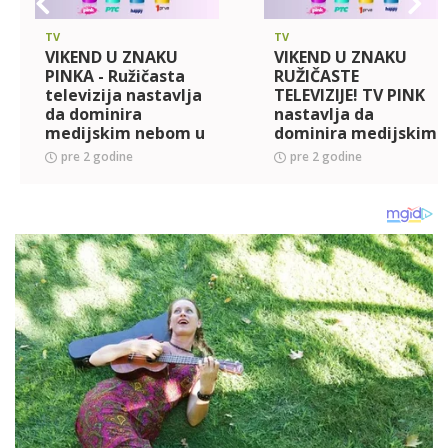
TV
TV
VIKEND U ZNAKU
VIKEND U ZNAKU
PINKA - Ružičasta
RUŽIČASTE
televizija nastavlja
TELEVIZIJE! TV PINK
da dominira
nastavlja da
medijskim nebom u
dominira medijskim
Srbiji (FOTO+VIDEO)
nebom, ponovo smo
pre 2 godine
pre 2 godine
bili na samom vrhu
gledanosti
(FOTO+VIDEO)