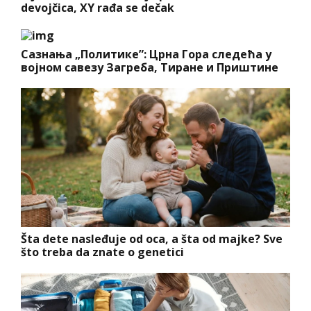
devojčica, XY rađa se dečak
Сазнања „Политике”: Црна Гора следећа у
војном савезу Загреба, Тиране и Приштине
Šta dete nasleđuje od oca, a šta od majke? Sve
što treba da znate o genetici