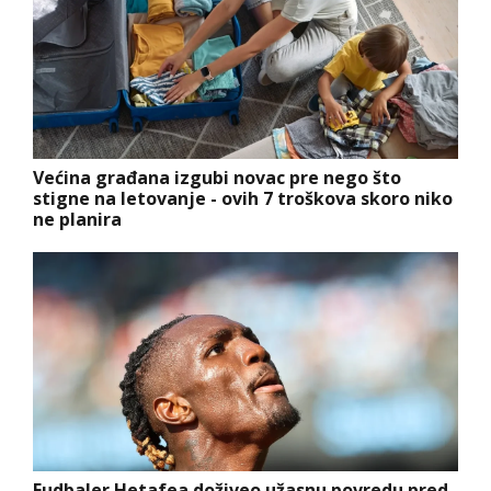
Većina građana izgubi novac pre nego što
stigne na letovanje - ovih 7 troškova skoro niko
ne planira
Fudbaler Hetafea doživeo užasnu povredu pred