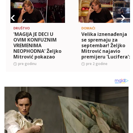
DRUŠTVO
DOMAĆI
'MAGIJA JE DECI U
Velika iznenađenja
OVIM KONFUZNIM
se spremaju za
VREMENIMA
septembar! Željko
NEOPHODNA' Željko
Mitrović najavio
Mitrović pokazao
premijeru 'Lucifera':
neverovatan prizor
Ovako nešto još
pre godinu
pre 2 godine
iz teatra 'Odeon' i
niste videli i
poslao snažnu
doživeli! (VIDEO)
poruku: Internet mo