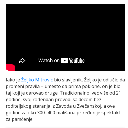
Iako je
Željko Mitrović
bio slavljenik, Željko je odlučio da
promeni pravila – umesto da prima poklone, on je bio
taj koji je darovao druge. Tradicionalno, već više od 21
godine, svoj rođendan provodi sa decom bez
roditeljskog staranja iz Zavoda u Zvečanskoj, a ove
godine za oko 300–400 mališana priređen je spektakl
za pamćenje.