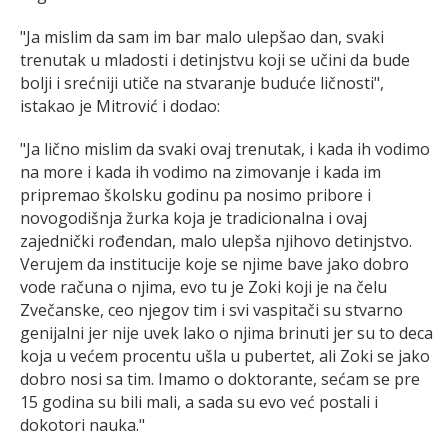
"Ja mislim da sam im bar malo ulepšao dan, svaki
trenutak u mladosti i detinjstvu koji se učini da bude
bolji i srećniji utiče na stvaranje buduće ličnosti",
istakao je Mitrović i dodao:
"Ja lično mislim da svaki ovaj trenutak, i kada ih vodimo
na more i kada ih vodimo na zimovanje i kada im
pripremao školsku godinu pa nosimo pribore i
novogodišnja žurka koja je tradicionalna i ovaj
zajednički rođendan, malo ulepša njihovo detinjstvo.
Verujem da institucije koje se njime bave jako dobro
vode računa o njima, evo tu je Zoki koji je na čelu
Zvečanske, ceo njegov tim i svi vaspitači su stvarno
genijalni jer nije uvek lako o njima brinuti jer su to deca
koja u većem procentu ušla u pubertet, ali Zoki se jako
dobro nosi sa tim. Imamo o doktorante, sećam se pre
15 godina su bili mali, a sada su evo već postali i
dokotori nauka."