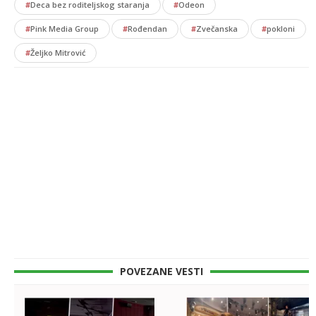
#
Deca bez roditeljskog staranja
#
Odeon
#
Pink Media Group
#
Rođendan
#
Zvečanska
#
pokloni
#
Željko Mitrović
POVEZANE VESTI