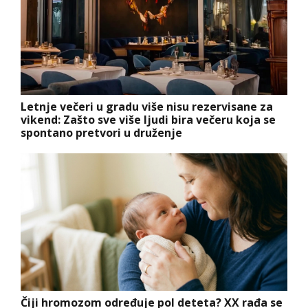
Letnje večeri u gradu više nisu rezervisane za
vikend: Zašto sve više ljudi bira večeru koja se
spontano pretvori u druženje
Čiji hromozom određuje pol deteta? XX rađa se