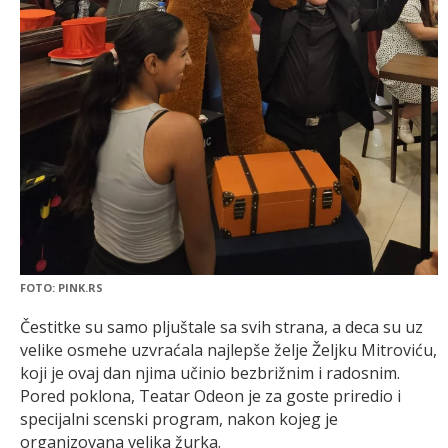
FOTO: PINK.RS
Čestitke su samo pljuštale sa svih strana, a deca su uz
velike osmehe uzvraćala najlepše želje Željku Mitroviću,
koji je ovaj dan njima učinio bezbrižnim i radosnim.
Pored poklona, Teatar Odeon je za goste priredio i
specijalni scenski program, nakon kojeg je
organizovana velika žurka.