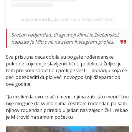
A post shared by Zeljko Mitrovic (@zeljkomitrovic)
Srećan rodjendan, dragi moji klinci iz Zvečanske!,
napisao je Mitrović na svom Instagram profilu.
Sva prisutna deca dobila su bogate rođendanske
poklone koje im je slavljenik lično podelio, a Željko je
tom prilikom saopštio i prelepe vesti – donaciju koja će
deci obezbediti duplo veći novogodišnji džeparac od
ove godine.
"Ja mislim da ovo znači i meni i njima zato što meni lično
nije moguće da svima njima čestitam rođendan pa sam
njihov rođendan priredio u jedan naš zajednički", rekao
je Mitrović na samom početku.