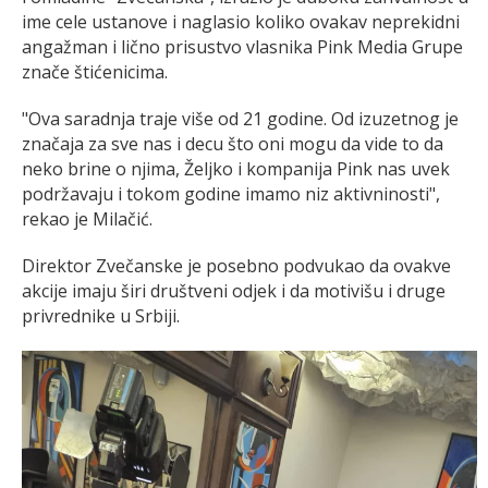
ime cele ustanove i naglasio koliko ovakav neprekidni
angažman i lično prisustvo vlasnika Pink Media Grupe
znače štićenicima.
"Ova saradnja traje više od 21 godine. Od izuzetnog je
značaja za sve nas i decu što oni mogu da vide to da
neko brine o njima, Željko i kompanija Pink nas uvek
podržavaju i tokom godine imamo niz aktivninosti",
rekao je Milačić.
Direktor Zvečanske je posebno podvukao da ovakve
akcije imaju širi društveni odjek i da motivišu i druge
privrednike u Srbiji.