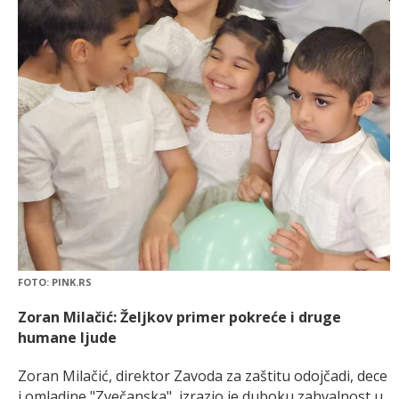
FOTO: PINK.RS
Zoran Milačić: Željkov primer pokreće i druge
humane ljude
Zoran Milačić, direktor Zavoda za zaštitu odojčadi, dece
i omladine "Zvečanska", izrazio je duboku zahvalnost u