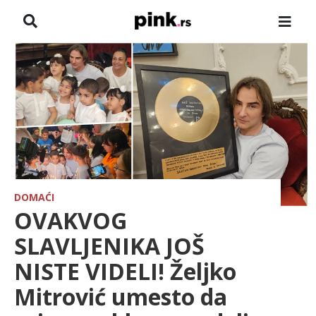
NASLOVNA
VESTI
ZADRUGA
SHOWBIZ
HRONIKA
DOMAĆI
OVAKVOG
PINKOVE ZVEZDE
SLAVLJENIKA JOŠ
NISTE VIDELI! Željko
ODEON
Mitrović umesto da
SPORT