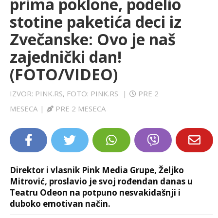
prima poklone, podelio
LIFESTYLE
stotine paketića deci iz
Zvečanske: Ovo je naš
EXTRA
zajednički dan!
(FOTO/VIDEO)
IZVOR: PINK.RS, FOTO: PINK.RS
|
PRE 2
MESECA
|
PRE 2 MESECA
Direktor i vlasnik Pink Media Grupe, Željko
Mitrović, proslavio je svoj rođendan danas u
Teatru Odeon na potpuno nesvakidašnji i
duboko emotivan način.