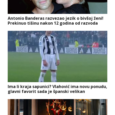
Antonio Banderas razvezao jezik o bivšoj ženi!
Prekinuo tišinu nakon 12 godina od razvoda
Ima li kraja sapunici? Vlahović ima novu ponudu,
glavni favorit sada je španski velikan