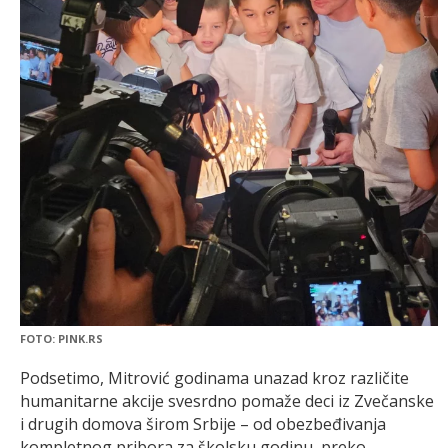
FOTO: PINK.RS
Podsetimo, Mitrović godinama unazad kroz različite
humanitarne akcije svesrdno pomaže deci iz Zvečanske
i drugih domova širom Srbije – od obezbeđivanja
kompletnog pribora za školsku godinu, preko