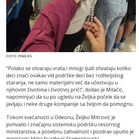
FOTO: PINK.RS
"Polako se otvaraju vrata i mnogi ljudi shvataju koliko
deci znači ovakav vid podrške deci bez roditeljskog
staranja, ne samo materijalni već da učestvuju u
njihovim životima i životnoj priči", dodao je Milačić,
napominjući da su po ugledu na Željka počele da se
javljaju i neke druge kompanije sa željom da pomognu.
Tokom svečanosti u Odeonu, Željko Mitrović je
pohvalio i značajnu sistemsku podršku resornog
ministarstva, a posebnu zahvalnost i pozdrav uputio je
ministarki Milici Đurđević Stamenkovski.