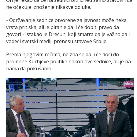
On je rekao da će na sednici biti izneti samo stavovi i da
ne očekuje iznošenje nikakve odluke.
- Održavanje sednice otvorene za javnost može neka
vrsta pritiska, ali je pitanje da li će dobiti pravo da
govori - istakao je Drecun, koji smatra da je važno da i
vodeći svetski mediji prenesu stavove Srbije.
Prema njegovim rečima, ne zna se da li će doći do
promene Kurtijeve politike nakon ove sednice, ali je na
nama da pokušamo