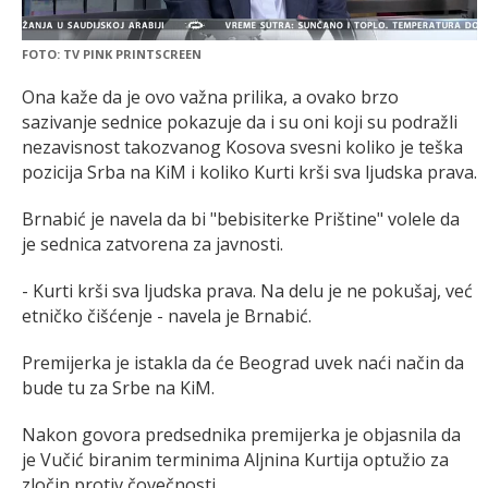
FOTO: TV PINK PRINTSCREEN
Ona kaže da je ovo važna prilika, a ovako brzo
sazivanje sednice pokazuje da i su oni koji su podražli
nezavisnost takozvanog Kosova svesni koliko je teška
pozicija Srba na KiM i koliko Kurti krši sva ljudska prava.
Brnabić je navela da bi "bebisiterke Prištine" volele da
je sednica zatvorena za javnosti.
- Kurti krši sva ljudska prava. Na delu je ne pokušaj, već
etničko čišćenje - navela je Brnabić.
Premijerka je istakla da će Beograd uvek naći način da
bude tu za Srbe na KiM.
Nakon govora predsednika premijerka je objasnila da
je Vučić biranim terminima Aljnina Kurtija optužio za
zločin protiv čovečnosti.