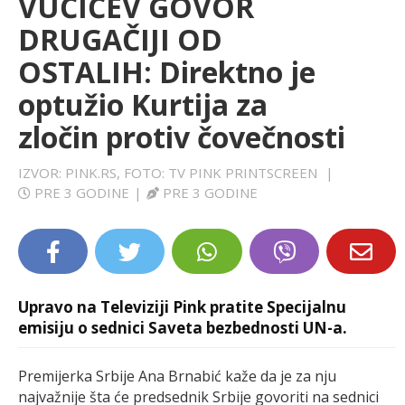
VUČIĆEV GOVOR
LIFESTYLE
DRUGAČIJI OD
OSTALIH: Direktno je
EXTRA
optužio Kurtija za
zločin protiv čovečnosti
IZVOR: PINK.RS, FOTO: TV PINK PRINTSCREEN
|
PRE 3 GODINE
|
PRE 3 GODINE
Upravo na Televiziji Pink pratite Specijalnu
emisiju o sednici Saveta bezbednosti UN-a.
Premijerka Srbije Ana Brnabić kaže da je za nju
najvažnije šta će predsednik Srbije govoriti na sednici