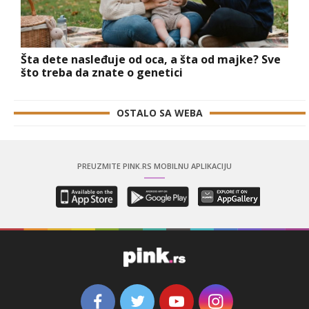
Šta dete nasleđuje od oca, a šta od majke? Sve
što treba da znate o genetici
OSTALO SA WEBA
PREUZMITE PINK.RS MOBILNU APLIKACIJU