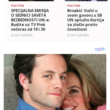
POLITIKA
POLITIKA
SPECIJALNA EMISIJA
Brnabić: Vučić u
O SEDNICI SAVETA
svom govoru u SB
BEZBEDNOSTI UN-a:
UN optužio Kurtija
Budite uz TV Pink
za zločin protiv
večeras od 19 i 30
čovečnost
sati! Ne propustite
pre 3 godine
pre 3 godine
VAŽNO OBRAĆANJE
predsednika Vučića