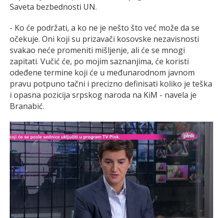
Saveta bezbednosti UN.
- Ko će podržati, a ko ne je nešto što već može da se
očekuje. Oni koji su prizavači kosovske nezavisnosti
svakao neće promeniti mišljenje, ali će se mnogi
zapitati. Vučić će, po mojim saznanjima, će koristi
odeđene termine koji će u međunarodnom javnom
pravu potpuno tačni i precizno definisati koliko je teška
i opasna pozicija srpskog naroda na KiM - navela je
Branabić.