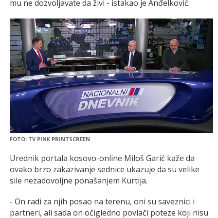
mu ne dozvoljavate da živi - istakao je Anđelković.
FOTO: TV PINK PRINTSCREEN
Urednik portala kosovo-online Miloš Garić kaže da
ovako brzo zakazivanje sednice ukazuje da su velike
sile nezadovoljne ponašanjem Kurtija.
- On radi za njih posao na terenu, oni su saveznici i
partneri, ali sada on očigledno povlači poteze koji nisu