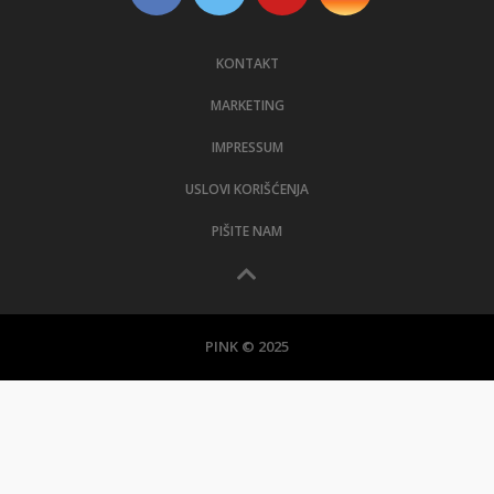
KONTAKT
MARKETING
IMPRESSUM
USLOVI KORIŠĆENJA
PIŠITE NAM
PINK © 2025