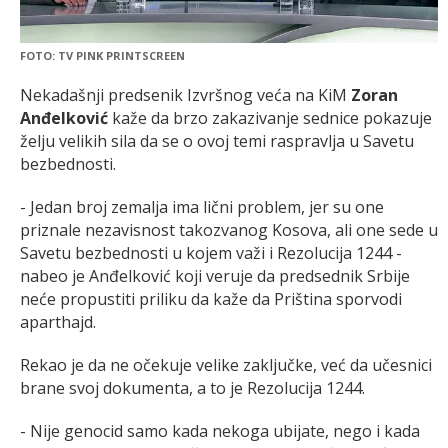
FOTO: TV PINK PRINTSCREEN
Nekadašnji predsenik Izvršnog veća na KiM
Zoran
Anđelković
kaže da brzo zakazivanje sednice pokazuje
želju velikih sila da se o ovoj temi raspravlja u Savetu
bezbednosti.
- Jedan broj zemalja ima lični problem, jer su one
priznale nezavisnost takozvanog Kosova, ali one sede u
Savetu bezbednosti u kojem važi i Rezolucija 1244 -
nabeo je Anđelković koji veruje da predsednik Srbije
neće propustiti priliku da kaže da Priština sporvodi
aparthajd.
Rekao je da ne očekuje velike zaključke, već da učesnici
brane svoj dokumenta, a to je Rezolucija 1244.
- Nije genocid samo kada nekoga ubijate, nego i kada