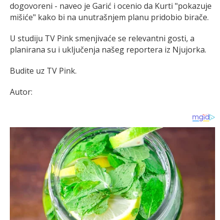
dogovoreni - naveo je Garić i ocenio da Kurti "pokazuje
mišiće" kako bi na unutrašnjem planu pridobio birače.
U studiju TV Pink smenjivaće se relevantni gosti, a
planirana su i uključenja našeg reportera iz Njujorka.
Budite uz TV Pink.
Autor: