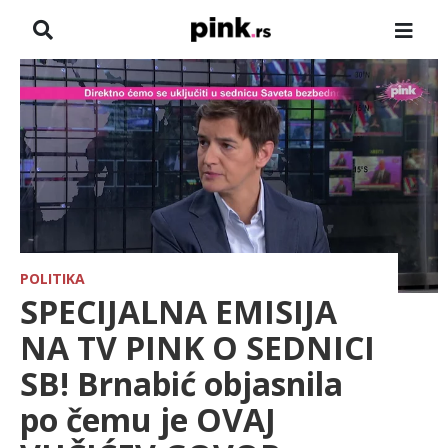
NASLOVNA
VESTI
ZADRUGA
SHOWBIZ
HRONIKA
POLITIKA
SPECIJALNA EMISIJA
FARMERI
NA TV PINK O SEDNICI
SB! Brnabić objasnila
TV
po čemu je OVAJ
SPORT