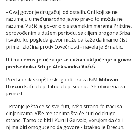
- Ovaj govor je drugačuji od ostalih. Oni koji se ne
razumeju u međunarodno javno pravo to možda ne
razume. Vučić je govorio o sistemskim merama Prištine,
sprovođenim u dužem periodu, sa ciljem progona Srba
i svako ko pogleda govor može da kaže da imamo čist
primer zločina protiv čovečnosti - navela je Brnabić.
U toku emisije očekuje se i uživo uključenje u govor
predsednika Srbije Aleksandra Vučića.
Predsednik Skupštinskog odbora za KiM
Milovan
Drecun
kaže da je bitno da je sednica SB otvorena za
javnost.
- Pitanje je šta će se sve čuti, naša strana će izaći sa
činjenicama. Više me zanima šta će čuti od druge
strane. Tamo će biti i Kurti i Gervala, verujem da će i
njima biti omogućeno da govore - istakao je Drecun.