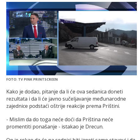
FOTO: TV PINK PRINTSCREEN
Kako je dodao, pitanje da li će ova sedanica doneti
rezultata i da li će javno sučeljavanje međunarodne
zajednice podstaći oštrije reakcije prema Prištini.
- Mislim da do toga neće doći da Priština neće
promentiti ponašanje - istakao je Drecun.