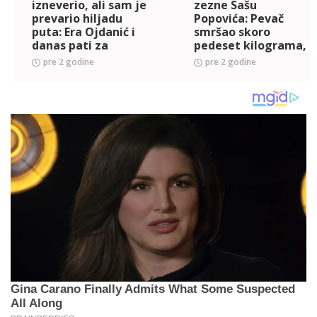
izneverio, ali sam je
zezne Sašu
prevario hiljadu
Popovića: Pevač
puta: Era Ojdanić i
smršao skoro
danas pati za
pedeset kilograma,
pokojnom
a evo šta mu kažu
pre 2 godine
pre 2 godine
suprugom, a u vezi
ljudi
je sa 43 godina
mlađom