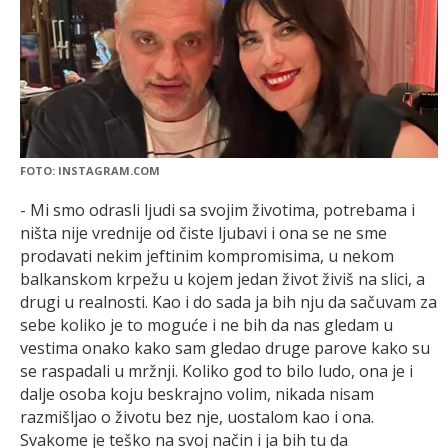
FOTO: INSTAGRAM.COM
- Mi smo odrasli ljudi sa svojim životima, potrebama i
ništa nije vrednije od čiste ljubavi i ona se ne sme
prodavati nekim jeftinim kompromisima, u nekom
balkanskom krpežu u kojem jedan život živiš na slici, a
drugi u realnosti. Kao i do sada ja bih nju da sačuvam za
sebe koliko je to moguće i ne bih da nas gledam u
vestima onako kako sam gledao druge parove kako su
se raspadali u mržnji. Koliko god to bilo ludo, ona je i
dalje osoba koju beskrajno volim, nikada nisam
razmišljao o životu bez nje, uostalom kao i ona.
Svakome je teško na svoj način i ja bih tu da