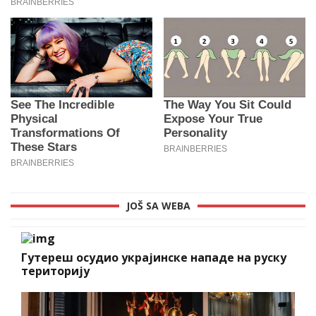
JOŠ SA WEBA
Гутереш осудио украјинске нападе на руску
територију