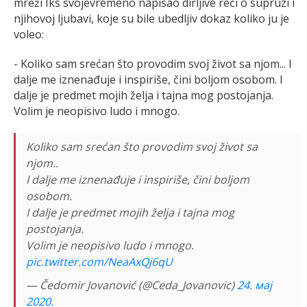
mreži Iks svojevremeno napisao dirljive reči o supruzi i
njihovoj ljubavi, koje su bile ubedljiv dokaz koliko ju je
voleo:
- Koliko sam srećan što provodim svoj život sa njom... I
dalje me iznenađuje i inspiriše, čini boljom osobom. I
dalje je predmet mojih želja i tajna mog postojanja.
Volim je neopisivo ludo i mnogo.
Koliko sam srećan što provodim svoj život sa
njom..
I dalje me iznenađuje i inspiriše, čini boljom
osobom.
I dalje je predmet mojih želja i tajna mog
postojanja.
Volim je neopisivo ludo i mnogo.
pic.twitter.com/NeaAxQj6qU
— Čedomir Jovanović (@Ceda_Jovanovic)
24. мај
2020.