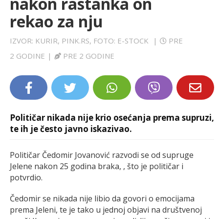
nakon rastanka on
LIFESTYLE
rekao za nju
EXTRA
IZVOR: KURIR, PINK.RS, FOTO: E-STOCK
|
PRE
2 GODINE
|
PRE 2 GODINE
Političar nikada nije krio osećanja prema supruzi,
te ih je često javno iskazivao.
Političar Čedomir Jovanović razvodi se od supruge
Jelene nakon 25 godina braka, , što je političar i
potvrdio.
Čedomir se nikada nije libio da govori o emocijama
prema Jeleni, te je tako u jednoj objavi na društvenoj