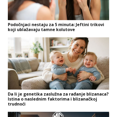
Podočnjaci nestaju za 5 minuta: Jeftini trikovi
koji ublažavaju tamne kolutove
Da li je genetika zaslužna za rađanje blizanaca?
Istina o naslednim faktorima i blizanačkoj
trudnoći