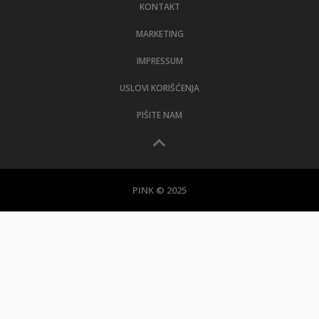
KONTAKT
MARKETING
IMPRESSUM
USLOVI KORIŠĆENJA
PIŠITE NAM
PINK © 2025