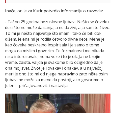
Inače, on je za Kurir potvrdio informaciju o razvodu:
- Tačno 25 godina bezuslovne ljubavi. Nešto se čoveku
desi što ne može da sanja, a ne da živi, a ja sam to živeo.
To mi je nešto najsvetije što imam i tako će biti dok
dišem. Jelena mi je rodila četvoro divne dece. Mene je
kao čoveka beskrajno inspirisala i ja samo o tome
mogu da mislim i govorim. Te formalnosti me nikada
nisu interesovale, nema veze i to je ok. Ja ne brojim
vreme, zaista, valjda je svakome bilo očigledno da je
ona moj svet. Život je i ovakav i onakav, a u najvećoj
meri je ono što mi od njega napravimo zato ništa osim
ljubavi ne može za mene da postoji, ako govorimo o
Jeleni - priča Jovanović i nastavlja: