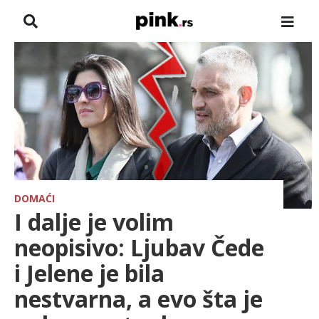
NASLOVNA
VESTI
ZADRUGA
SHOWBIZ
HRONIKA
DOMAĆI
I dalje je volim
FARMERI
neopisivo: Ljubav Čede
i Jelene je bila
TV
nestvarna, a evo šta je
SPORT