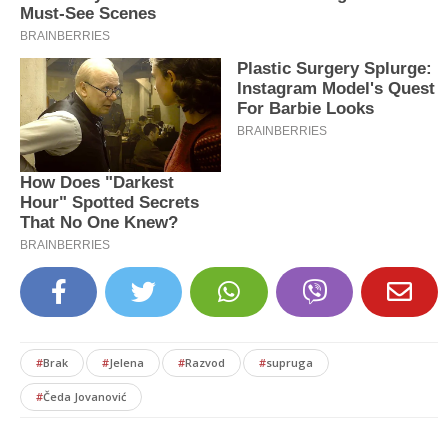
#
Brak
#
Jelena
#
Razvod
#
supruga
#
Čeda Jovanović