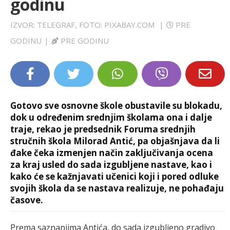
godinu
LIFESTYLE
IZVOR: TELEGRAF, FOTO: PIXABAY.COM
|
PRE
EXTRA
GODINU
|
PRE GODINU
Gotovo sve osnovne škole obustavile su blokadu,
dok u određenim srednjim školama ona i dalje
traje, rekao je predsednik Foruma srednjih
stručnih škola Milorad Antić, pa objašnjava da li
đake čeka izmenjen način zaključivanja ocena
za kraj usled do sada izgubljene nastave, kao i
kako će se kažnjavati učenici koji i pored odluke
svojih škola da se nastava realizuje, ne pohađaju
časove.
Prema saznanjima Antića, do sada izgubljeno gradivo