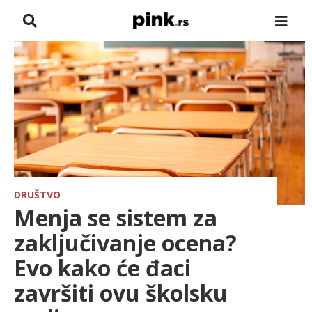
NASLOVNA
VESTI
ZADRUGA
SHOWBIZ
HRONIKA
DRUŠTVO
Menja se sistem za
FARMERI
zaključivanje ocena?
Evo kako će đaci
TV
završiti ovu školsku
SPORT