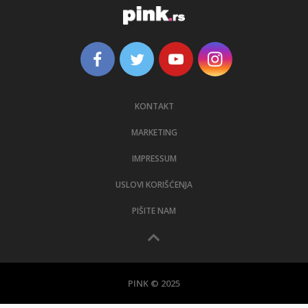
KONTAKT
MARKETING
IMPRESSUM
USLOVI KORIŠĆENJA
PIŠITE NAM
PINK © 2025