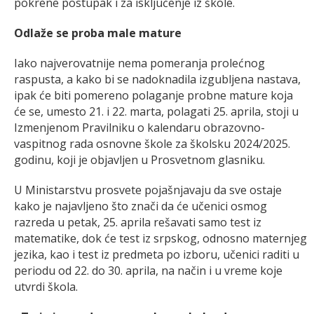
pokrene postupak i za isključenje iz škole.
Odlaže se proba male mature
Iako najverovatnije nema pomeranja prolećnog
raspusta, a kako bi se nadoknadila izgubljena nastava,
ipak će biti pomereno polaganje probne mature koja
će se, umesto 21. i 22. marta, polagati 25. aprila, stoji u
Izmenjenom Pravilniku o kalendaru obrazovno-
vaspitnog rada osnovne škole za školsku 2024/2025.
godinu, koji je objavljen u Prosvetnom glasniku.
U Ministarstvu prosvete pojašnjavaju da sve ostaje
kako je najavljeno što znači da će učenici osmog
razreda u petak, 25. aprila rešavati samo test iz
matematike, dok će test iz srpskog, odnosno maternjeg
jezika, kao i test iz predmeta po izboru, učenici raditi u
periodu od 22. do 30. aprila, na način i u vreme koje
utvrdi škola.