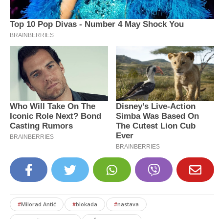
#
Milorad Antić
#
blokada
#
nastava