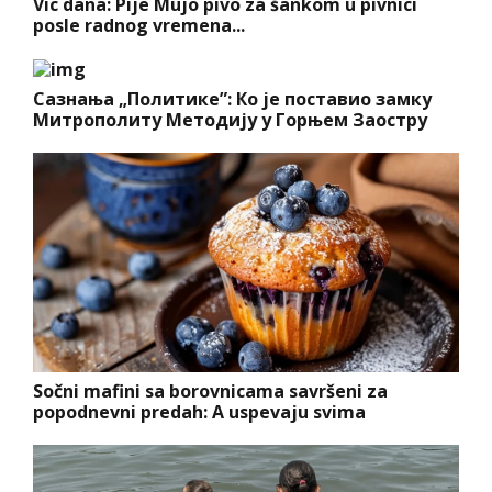
Vic dana: Pije Mujo pivo za šankom u pivnici
posle radnog vremena...
Сазнања „Политике”: Ко је поставио замку
Митрополиту Методију у Горњем Заостру
Sočni mafini sa borovnicama savršeni za
popodnevni predah: A uspevaju svima