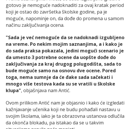
gotovo je nemoguće nadoknaditi za ovaj kratak period
koji je ostao do završetka školske godine, pa je
moguće, napominje on, da dođe do promena u samom
načinu zaključivanja ocena.
"Sada je već nemoguće da se nadoknadi izgubljeno
na vreme. Po nekim mojim saznanjima, a i kako je
do sada praksa pokazala, jedini mogući scenario je
da umesto 3 potrebne ocene da uopšte dođe do
zaključivanja za kraj drugog polugodišta, sada to
bude moguće samo na osnovu dve ocene. Pored
toga, nema sumnje da će đake sada sačekati i
mnogo više testova kada su se vratili u školske
klupa"
, objašnjava nam Antić.
Ovom prilikom Antić nam je objasnio i kako će izgledati
kažnjavanje učenika koji ne budu pohađali nastavu u
svojim školama, iako je ta obrazovna ustanova odlučila
da okonča blokadu, pa istakao da se u takvim