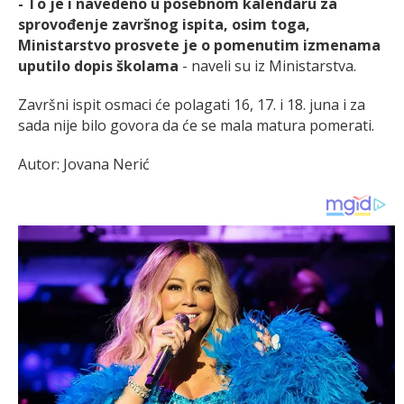
- To je i navedeno u posebnom kalendaru za
sprovođenje završnog ispita, osim toga,
Ministarstvo prosvete je o pomenutim izmenama
uputilo dopis školama
- naveli su iz Ministarstva.
Završni ispit osmaci će polagati 16, 17. i 18. juna i za
sada nije bilo govora da će se mala matura pomerati.
Autor: Jovana Nerić