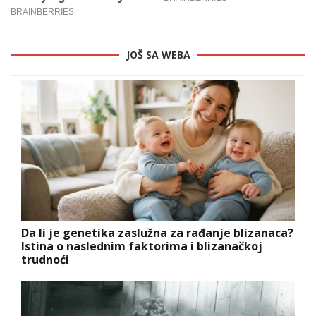
JOŠ SA WEBA
Da li je genetika zaslužna za rađanje blizanaca?
Istina o naslednim faktorima i blizanačkoj
trudnoći