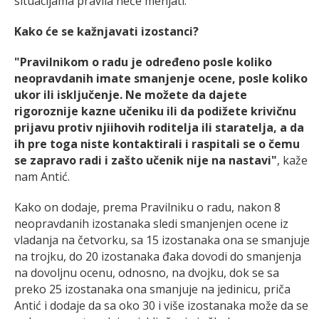
situacijama pravila neće menjati.
Kako će se kažnjavati izostanci?
"Pravilnikom o radu je određeno posle koliko
neopravdanih imate smanjenje ocene, posle koliko
ukor ili isključenje. Ne možete da dajete
rigoroznije kazne učeniku ili da podižete krivičnu
prijavu protiv njiihovih roditelja ili staratelja, a da
ih pre toga niste kontaktirali i raspitali se o čemu
se zapravo radi i zašto učenik nije na nastavi"
, kaže
nam Antić.
Kako on dodaje, prema Pravilniku o radu, nakon 8
neopravdanih izostanaka sledi smanjenjen ocene iz
vladanja na četvorku, sa 15 izostanaka ona se smanjuje
na trojku, do 20 izostanaka đaka dovodi do smanjenja
na dovoljnu ocenu, odnosno, na dvojku, dok se sa
preko 25 izostanaka ona smanjuje na jedinicu, priča
Antić i dodaje da sa oko 30 i više izostanaka može da se