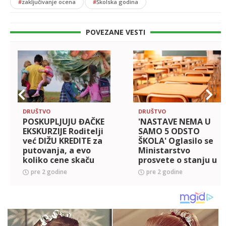
#
zaključivanje ocena
#
Školska godina
POVEZANE VESTI
DRUŠTVO
DRUŠTVO
POSKUPLJUJU ĐAČKE
'NASTAVE NEMA U
EKSKURZIJE Roditelji
SAMO 5 ODSTO
već DIŽU KREDITE za
ŠKOLA' Oglasilo se
putovanja, a evo
Ministarstvo
koliko cene skaču
prosvete o stanju u
od jeseni
obrazovnim
pre 2 godine
pre 2 godine
ustanovama, NSPRS
najavljuje obustavu
rada 'do ispunjenja