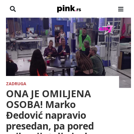
NASLOVNA
VESTI
ZADRUGA
SHOWBIZ
HRONIKA
ZADRUGA
ONA JE OMILJENA
FARMERI
OSOBA! Marko
Đedović napravio
TV
presedan, pa pored
SPORT