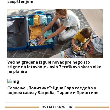
saopštenjem
Većina građana izgubi novac pre nego što
stigne na letovanje - ovih 7 troškova skoro niko
ne planira
Сазнања „Политике”: Црна Гора следећа у
војном савезу Загреба, Тиране и Приштине
OSTALO SA WEBA