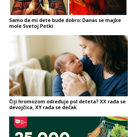
Samo da mi dete bude dobro: Danas se majke
mole Svetoj Petki
Čiji hromozom određuje pol deteta? XX rađa se
devojčica, XY rađa se dečak