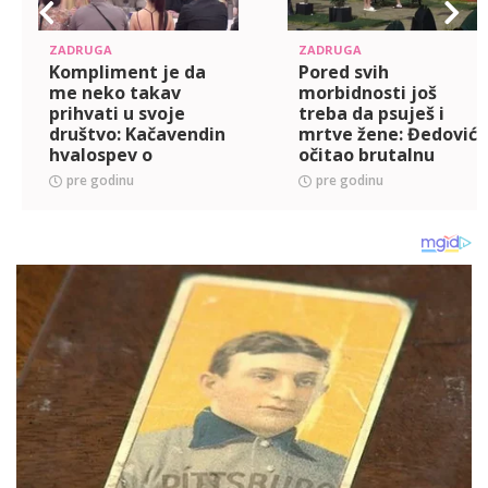
ZADRUGA
ZADRUGA
Kompliment je da
Pored svih
me neko takav
morbidnosti još
prihvati u svoje
treba da psuješ i
društvo: Kačavendin
mrtve žene: Đedović
hvalospev o
očitao brutalnu
Đedoviću, našla mu
lekciju Kordi, on
pre godinu
pre godinu
je samo jednu
doneo šok odluku
MANU! (VIDEO)
nakon haosa sa
Gastozom! (VIDEO)