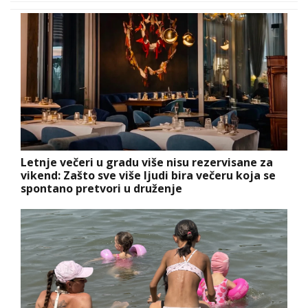
Letnje večeri u gradu više nisu rezervisane za
vikend: Zašto sve više ljudi bira večeru koja se
spontano pretvori u druženje