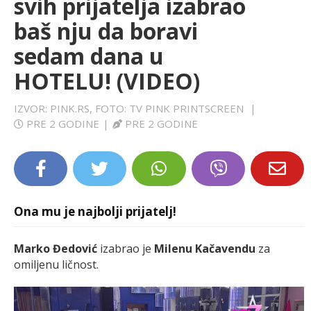
svih prijatelja izabrao
LIFESTYLE
baš nju da boravi
sedam dana u
EXTRA
HOTELU! (VIDEO)
IZVOR: PINK.RS, FOTO: TV PINK PRINTSCREEN
|
PRE 2 GODINE
|
PRE 2 GODINE
Ona mu je najbolji prijatelj!
Marko Đedović
izabrao je
Milenu Kačavendu
za
omiljenu ličnost.