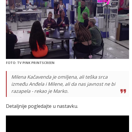
FOTO: TV PINK PRINTSCREEN
Milena Kačavenda je omiljena, ali teška srca
između Anđela i Milene, ali da nas javnost ne bi
razapela - rekao je Marko.
Detaljnije pogledajte u nastavku.