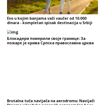
Evo u kojim banjama važi vaučer od 10.000
dinara - kompletan spisak destinacija u Srbiji
Блокадери померили своје границе: За
пожаре је крива Српска православна црква
Brutalna tuča navijača na aerodromu: Navijači